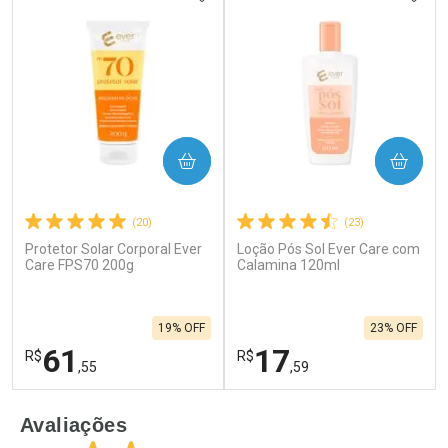
COMPRAR
COMPRAR
(20)
(23)
Protetor Solar Corporal Ever
Loção Pós Sol Ever Care com
Care FPS70 200g
Calamina 120ml
19% OFF
23% OFF
61
17
R$
R$
,55
,59
FECHAR
F
FECHAR
F
Avaliações