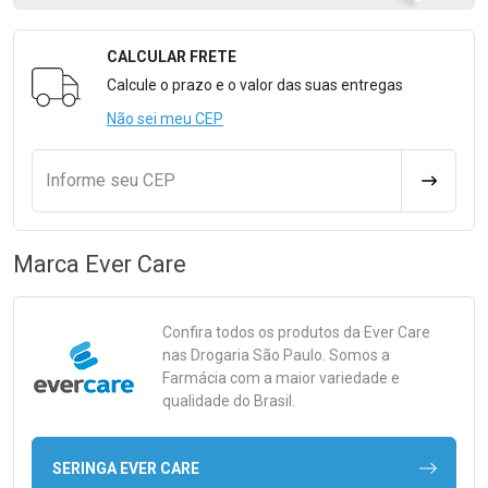
CALCULAR FRETE
Formulário para Calcular o Frete
Calcule o prazo e o valor das suas entregas
Não sei meu CEP
Informe seu CEP
CALCULA
Marca
Ever Care
Confira todos os produtos da
Ever Care
nas Drogaria São Paulo. Somos a
Farmácia com a maior variedade e
qualidade do Brasil.
SERINGA EVER CARE