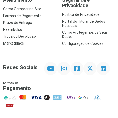
Privacidade
Como Comprar no Site
Política de Privacidade
Formas de Pagamento
Portal do Titular de Dados
Prazo de Entrega
Pessoais
Reembolso
Como Protegemos os Seus
Troca ou Devolução
Dados
Marketplace
Configuração de Cookies
YouTube
Instagram
Facebook
Twitter
Linkedin
Redes Sociais
formas de
Pagamento
PIX
MasterCard
VISA
ELO
AMEX
NuPay
Google Pay
Diners Club
Hipercard