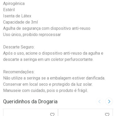
Apirogênica
Estéril
Isenta de Látex
Capacidade de 3ml
Agulha de segurança com dispositivo anti-reuso
Uso único, proibido reprocessar
Descarte Seguro:
Após o uso, acione o dispositivo anti-reuso da agulha e
descarte a seringa em um coletor perfurocortante.
Recomendações:
Não utilize a seringa se a embalagem estiver danificada.
Conservar em local seco e protegido da luz solar.
Manuseie com cuidado, pois o produto é frágil.
Queridinhos da Drogaria
Imagem A
Pró
ADICIONAR AOS FAVORITOS
ADIC