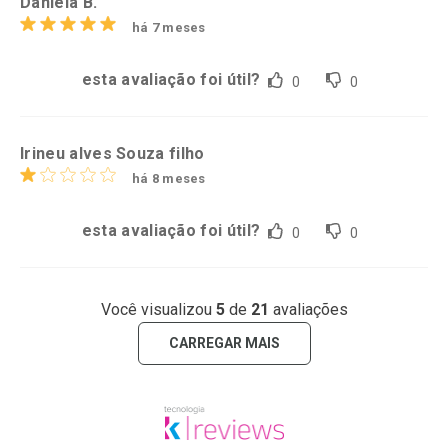
Daniela B.
há 7 meses
esta avaliação foi útil?
0
0
Irineu alves Souza filho
há 8 meses
esta avaliação foi útil?
0
0
Você visualizou
5
de
21
avaliações
CARREGAR MAIS