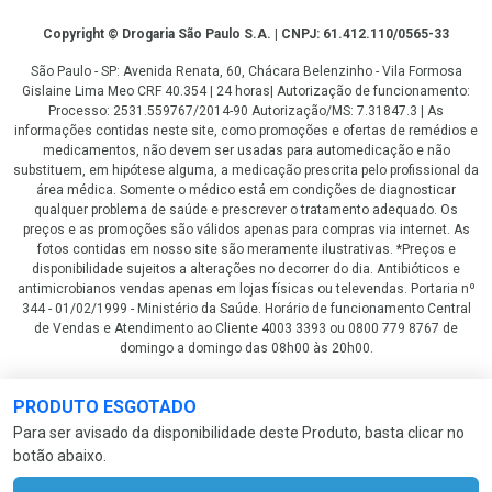
Copyright
Copyright © Drogaria São Paulo S.A. | CNPJ: 61.412.110/0565-33
São Paulo - SP: Avenida Renata, 60, Chácara Belenzinho - Vila Formosa
Gislaine Lima Meo CRF 40.354 | 24 horas| Autorização de funcionamento:
Processo: 2531.559767/2014-90 Autorização/MS: 7.31847.3 | As
informações contidas neste site, como promoções e ofertas de remédios e
medicamentos, não devem ser usadas para automedicação e não
substituem, em hipótese alguma, a medicação prescrita pelo profissional da
área médica. Somente o médico está em condições de diagnosticar
qualquer problema de saúde e prescrever o tratamento adequado. Os
preços e as promoções são válidos apenas para compras via internet. As
fotos contidas em nosso site são meramente ilustrativas. *Preços e
disponibilidade sujeitos a alterações no decorrer do dia. Antibióticos e
antimicrobianos vendas apenas em lojas físicas ou televendas. Portaria nº
344 - 01/02/1999 - Ministério da Saúde. Horário de funcionamento Central
de Vendas e Atendimento ao Cliente 4003 3393 ou 0800 779 8767 de
domingo a domingo das 08h00 às 20h00.
LGPD Aceite os Cookies
PRODUTO ESGOTADO
Para ser avisado da disponibilidade deste Produto, basta clicar no
botão abaixo.