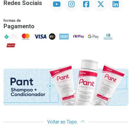
Redes Sociais
formas de
Pagamento
PIX
MasterCard
VISA
ELO
AMEX
NuPay
Google Pay
Diners Club
Hipercard
Promoção em Destaque
Voltar ao Topo