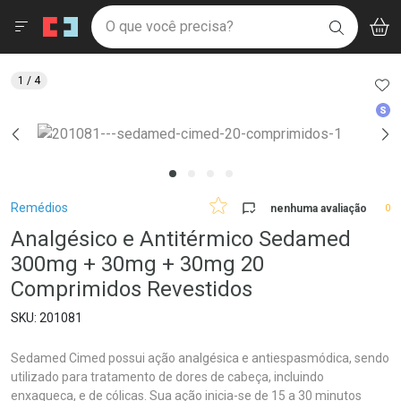
Drogaria São Paulo
Menu
Aces
Ir direto para a home
O que você precisa?
V
i
BUSCAR
Navegue pela página
Ir direto para o conteúdo
Faça a sua busca
Ir direto para a busca
Ir direto para a conta
AD
1
/ 4
Ir direto para a ajuda
Med
Ir direto para a notificações
Ir direto para o carrinho
Ir direto para o menu
Breadcrumb
Remédios
nenhuma avaliação
0
Analgésico e Antitérmico Sedamed
300mg + 30mg + 30mg 20
Comprimidos Revestidos
201081
Sedamed Cimed possui ação analgésica e antiespasmódica, sendo
utilizado para tratamento de dores de cabeça, incluindo
enxaqueca, e de cólicas. Sua ação inicia-se de 15 a 30 minutos