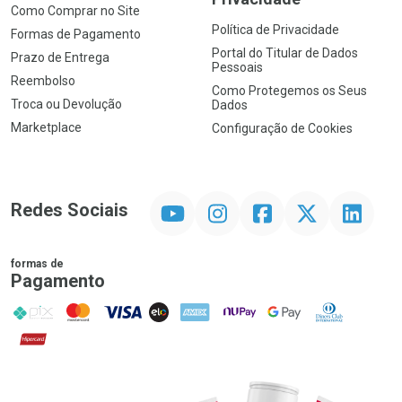
Como Comprar no Site
Política de Privacidade
Formas de Pagamento
Portal do Titular de Dados
Prazo de Entrega
Pessoais
Reembolso
Como Protegemos os Seus
Troca ou Devolução
Dados
Marketplace
Configuração de Cookies
YouTube
Instagram
Facebook
Twitter
Linkedin
Redes Sociais
formas de
Pagamento
PIX
MasterCard
VISA
ELO
AMEX
NuPay
Google Pay
Diners Club
Hipercard
Promoção em Destaque