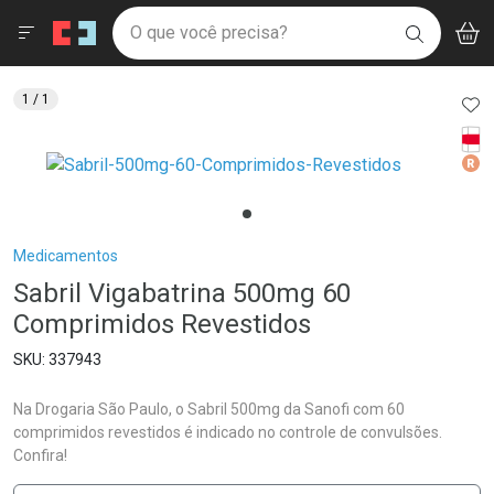
Drogaria São Paulo
Menu
Aces
Ir direto para a home
O que você precisa?
V
i
BUSCAR
Navegue pela página
Ir direto para o conteúdo
Faça a sua busca
Ir direto para a busca
Ir direto para a conta
AD
1
/ 1
Ir direto para a ajuda
Tarj
Ir direto para a notificações
Med
Ir direto para o carrinho
Ir direto para o menu
Breadcrumb
Medicamentos
Sabril Vigabatrina 500mg 60
Comprimidos Revestidos
337943
Na Drogaria São Paulo, o Sabril 500mg da Sanofi com 60
comprimidos revestidos é indicado no controle de convulsões.
Confira!