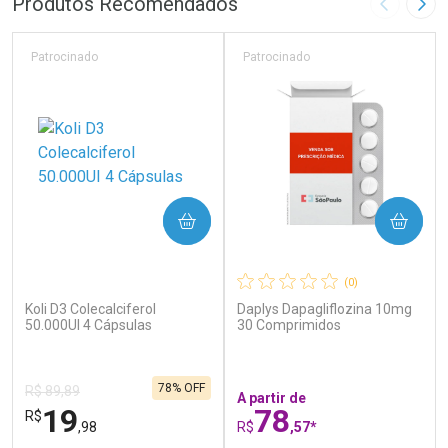
Produtos Recomendados
Imagem A
Pró
Laboratório
Laboratório
Por Menos
Por Menos
Patrocinado
Patrocinado
COMPRAR
COMPRAR
(0)
(0)
Koli D3 Colecalciferol
Daplys Dapagliflozina 10mg
Ativar Desconto
Ativar Desconto
50.000UI 4 Cápsulas
30 Comprimidos
Comprar sem Desconto
Comprar sem Desconto
Por R$ 55,19/cada
Por R$ 28,79/cada
Comprar sem Desconto
Comprar sem Desconto
78% OFF
Por R$ 55,19/cada
Por R$ 28,79/cada
R$ 89,89
A partir de
19
78
R$
,98
R$
,57*