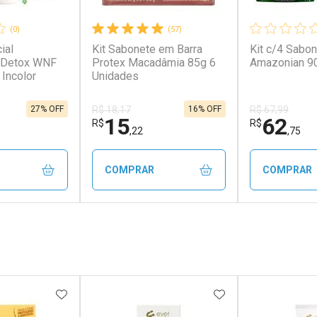
(0)
(57)
ial
Kit Sabonete em Barra
Kit c/4 Sabo
& Detox WNF
Protex Macadâmia 85g 6
Amazonian 9
Incolor
Unidades
27% OFF
16% OFF
R$ 18,17
R$ 67,99
15
62
R$
R$
,22
,75
COMPRAR
COMPRAR
FECHAR
FECHAR
FECHAR
FECHAR
rio
Laboratório
Laborató
os
Por Menos
Por Men
FAVORITOS
ADICIONAR AOS FAVORITOS
ADICIONAR AOS 