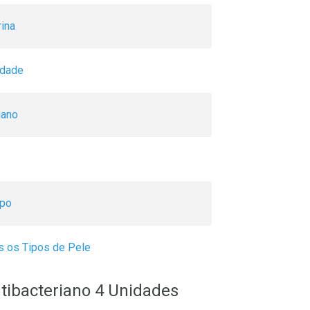
ina
idade
iano
rpo
s os Tipos de Pele
tibacteriano 4 Unidades