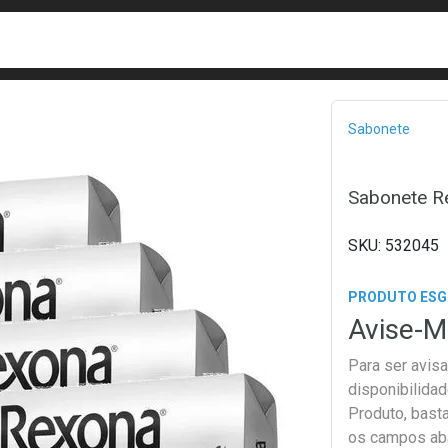
busca
isa?
Bread
Sabonete
Sabonete R
532045
PRODUTO ES
Avise-M
Para ser avis
disponibilida
Produto, bast
os campos ab