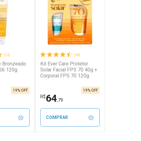
(12)
(24)
e Bronzeado
Kit Ever Care Protetor
onto
Ativar Desconto
S6 120g
Solar Facial FPS 70 40g +
Corporal FPS 70 120g
em Desconto
Comprar sem Desconto
em Desconto
Comprar sem Desconto
5/cada
Por R$ 3,25/cada
5/cada
Por R$ 3,25/cada
19% OFF
19% OFF
64
R$
,79
COMPRAR
FECHAR
FECHAR
FECHAR
FECHAR