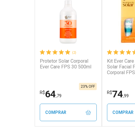
(2)
Protetor Solar Corporal
Kit Ever Care
Ativar Desconto
Ativar Des
Ever Care FPS 30 500ml
Solar Facial
Corporal FPS
Aerossol
Comprar sem Desconto
Comprar s
Comprar sem Desconto
Comprar s
Por R$ 19,59/cada
Por R$ 26,9
Por R$ 19,59/cada
Por R$ 26,9
23% OFF
64
74
R$
R$
,79
,99
COMPRAR
COMPRAR
FECHAR
FECHAR