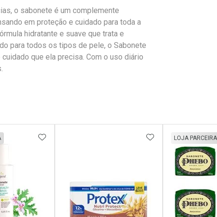
ncias, o sabonete é um complemente
ensando em proteção e cuidado para toda a
órmula hidratante e suave que trata e
ado para todos os tipos de pele, o Sabonete
 cuidado que ela precisa. Com o uso diário
.
FAVORITOS
ADICIONAR AOS FAVORITOS
ADICIONAR AOS 
A
LOJA PARCEIRA