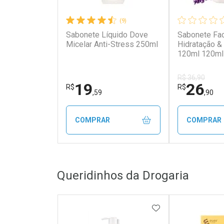
(9)
Sabonete Líquido Dove
Sabonete Fac
Micelar Anti-Stress 250ml
Hidratação 
120ml 120ml 
R$ 36,90
19
26
R$
R$
,59
,90
COMPRAR
COMPRAR
FECHAR
FECHAR
Queridinhos da Drogaria
Laboratório
Laborató
Por Menos
Por Men
ADICIONAR AOS 