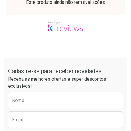
Este produto ainda não tem avaliações
Tudo sobre a Drogaria São Paulo
Cadastre-se para receber novidades
Ativar Desconto
Ativar Desconto
Receba as melhores ofertas e super descontos
Comprar sem Desconto
Comprar sem Desconto
exclusivos!
Por R$ 26,21/cada
Por R$ 4,35/cada
Comprar sem Desconto
Comprar sem Desconto
Preencha o formulário abaixo para receber 
Por R$ 26,21/cada
Por R$ 4,35/cada
Nome
Email