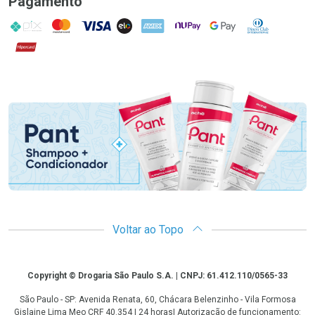
Pagamento
PIX
MasterCard
VISA
ELO
AMEX
NuPay
Google Pay
Diners Club
Hipercard
Promoção em Destaque
Voltar ao Topo
Copyright
Copyright © Drogaria São Paulo S.A. | CNPJ: 61.412.110/0565-33
São Paulo - SP: Avenida Renata, 60, Chácara Belenzinho - Vila Formosa
Gislaine Lima Meo CRF 40.354 | 24 horas| Autorização de funcionamento: