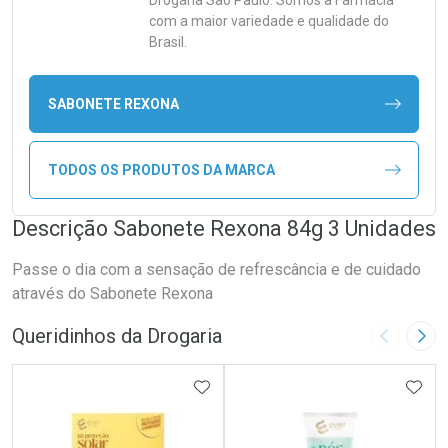
Drogaria São Paulo. Somos a Farmácia
com a maior variedade e qualidade do
Brasil.
SABONETE REXONA
TODOS OS PRODUTOS DA MARCA
Descrição Sabonete Rexona 84g 3 Unidades
Passe o dia com a sensação de refrescância e de cuidado
através do Sabonete Rexona
Queridinhos da Drogaria
Imagem A
Pró
ADICIONAR AOS FAVORITOS
ADIC