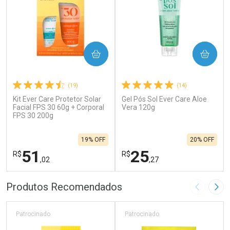
COMPRAR
COMPRAR
(19)
(14)
Kit Ever Care Protetor Solar
Gel Pós Sol Ever Care Aloe
Facial FPS 30 60g + Corporal
Vera 120g
FPS 30 200g
19% OFF
20% OFF
51
25
R$
R$
,02
,27
FECHAR
F
FECHAR
F
Produtos Recomendados
Imagem A
Pró
Laboratório
Laboratório
Por Menos
Por Menos
Patrocinado
Patrocinado