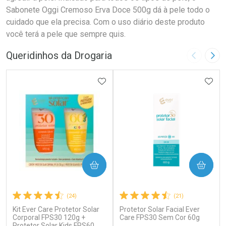
Sabonete Oggi Cremoso Erva Doce 500g dá à pele todo o
cuidado que ela precisa. Com o uso diário deste produto
você terá a pele que sempre quis.
Queridinhos da Drogaria
Imagem A
Pró
ADICIONAR AOS FAVORITOS
ADIC
COMPRAR
COMPRAR
(24)
(21)
Kit Ever Care Protetor Solar
Protetor Solar Facial Ever
Corporal FPS30 120g +
Care FPS30 Sem Cor 60g
Protetor Solar Kids FPS60