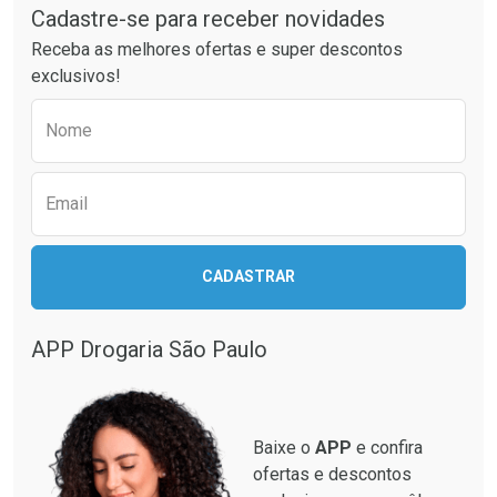
Cadastre-se para receber novidades
Ativar Desconto
Ativar Desconto
Receba as melhores ofertas e super descontos
Comprar sem Desconto
Comprar sem Desconto
exclusivos!
Por R$ 23,99/cada
Por R$ 55,99/cada
Comprar sem Desconto
Comprar sem Desconto
Preencha o formulário abaixo para receber 
Por R$ 23,99/cada
Por R$ 55,99/cada
Nome
Email
CADASTRAR
APP Drogaria São Paulo
Baixe o
APP
e confira
ofertas e descontos