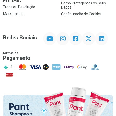
Reembolso
Como Protegemos os Seus
Troca ou Devolução
Dados
Marketplace
Configuração de Cookies
YouTube
Instagram
Facebook
Twitter
Linkedin
Redes Sociais
formas de
Pagamento
PIX
MasterCard
VISA
ELO
AMEX
NuPay
Google Pay
Diners Club
Hipercard
Promoção em Destaque