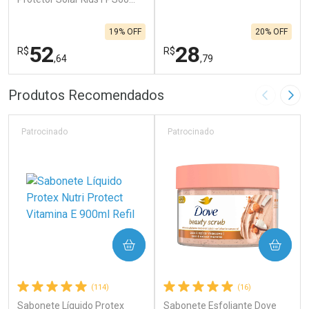
120g
19% OFF
20% OFF
52
28
R$
R$
,64
,79
FECHAR
F
FECHAR
F
Produtos Recomendados
Imagem A
Pró
Laboratório
Laboratório
Por Menos
Por Menos
Patrocinado
Patrocinado
COMPRAR
COMPRAR
(114)
(16)
Sabonete Líquido Protex
Sabonete Esfoliante Dove
Ativar Desconto
Ativar Desconto