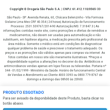
Copyright
Copyright © Drogaria São Paulo S.A. | CNPJ: 61.412.110/0565-33
São Paulo - SP: Avenida Renata, 60, Chácara Belenzinho - Vila Formosa
Gislaine Lima Meo CRF 40.354 | 24 horas| Autorização de funcionamento:
Processo: 2531.559767/2014-90 Autorização/MS: 7.31847.3 | As
informações contidas neste site, como promoções e ofertas de remédios e
medicamentos, não devem ser usadas para automedicação e não
substituem, em hipótese alguma, a medicação prescrita pelo profissional da
área médica. Somente o médico está em condições de diagnosticar
qualquer problema de saúde e prescrever o tratamento adequado. Os
preços e as promoções são válidos apenas para compras via internet. As
fotos contidas em nosso site são meramente ilustrativas. *Preços e
disponibilidade sujeitos a alterações no decorrer do dia. Antibióticos e
antimicrobianos vendas apenas em lojas físicas ou televendas. Portaria nº
344 - 01/02/1999 - Ministério da Saúde. Horário de funcionamento Central
de Vendas e Atendimento ao Cliente 4003 3393 ou 0800 779 8767 de
domingo a domingo das 08h00 às 20h00.
LGPD Aceite os Cookies
PRODUTO ESGOTADO
Para ser avisado da disponibilidade deste Produto, basta clicar no
botão abaixo.