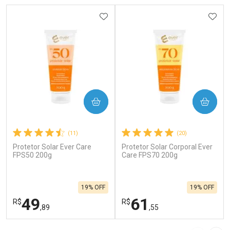
ADICIONAR AOS FAVORITOS
ADIC
COMPRAR
COMPRAR
(11)
(20)
Protetor Solar Ever Care
Protetor Solar Corporal Ever
FPS50 200g
Care FPS70 200g
19% OFF
19% OFF
49
61
R$
R$
,89
,55