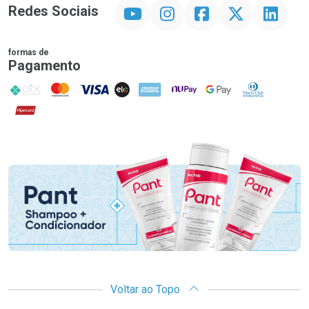
YouTube
Instagram
Facebook
Twitter
Linkedin
Redes Sociais
formas de
Pagamento
PIX
MasterCard
VISA
ELO
AMEX
NuPay
Google Pay
Diners Club
Hipercard
Promoção em Destaque
Voltar ao Topo