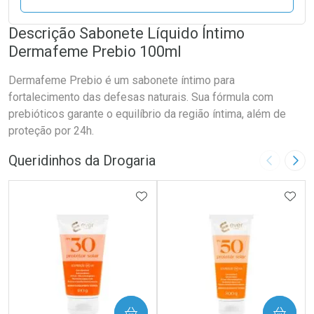
Descrição Sabonete Líquido Íntimo
Dermafeme Prebio 100ml
Dermafeme Prebio é um sabonete íntimo para
fortalecimento das defesas naturais. Sua fórmula com
prebióticos garante o equilíbrio da região íntima, além de
proteção por 24h.
Queridinhos da Drogaria
Imagem A
Pró
ADICIONAR AOS FAVORITOS
ADIC
COMPRAR
COMPRAR