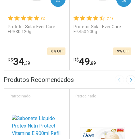
(3)
(11)
Protetor Solar Ever Care
Protetor Solar Ever Care
FPS30 120g
FPS50 200g
16% OFF
19% OFF
34
49
R$
R$
,39
,89
FECHAR
F
FECHAR
F
Produtos Recomendados
Imagem A
Pró
Laboratório
Laboratório
Por Menos
Por Menos
Patrocinado
Patrocinado