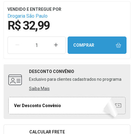
Drogaria São Paulo
R$ 32,99
REMOVER UMA UNIDADE
AUMENTAR UMA UNIDADE
COMPRAR
DESCONTO
CONVÊNIO
Exclusivo para clientes cadastrados no programa
Saiba Mais
Ver Desconto Convênio
CALCULAR FRETE
Formulário para Calcular o Frete