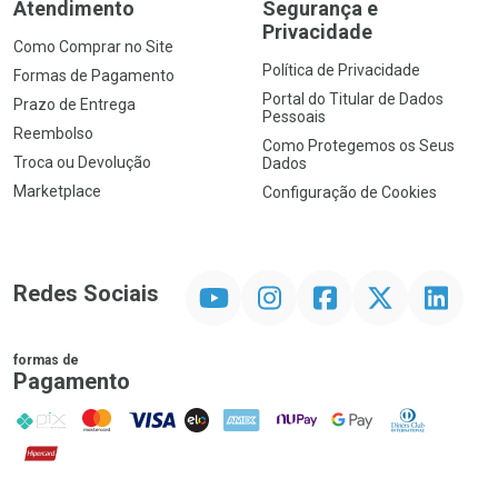
Atendimento
Segurança e
Privacidade
Como Comprar no Site
Política de Privacidade
Formas de Pagamento
Portal do Titular de Dados
Prazo de Entrega
Pessoais
Reembolso
Como Protegemos os Seus
Troca ou Devolução
Dados
Marketplace
Configuração de Cookies
YouTube
Instagram
Facebook
Twitter
Linkedin
Redes Sociais
formas de
Pagamento
PIX
MasterCard
VISA
ELO
AMEX
NuPay
Google Pay
Diners Club
Hipercard