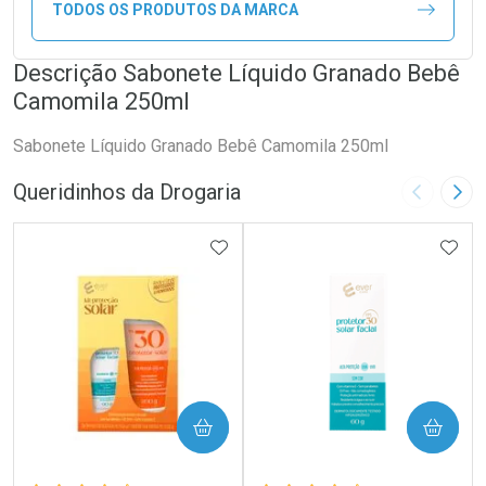
TODOS OS PRODUTOS DA MARCA
Descrição Sabonete Líquido Granado Bebê
Camomila 250ml
Sabonete Líquido Granado Bebê Camomila 250ml
Queridinhos da Drogaria
Imagem A
Pró
ADICIONAR AOS FAVORITOS
ADIC
COMPRAR
COMPRAR