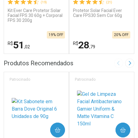
(19)
(21)
Kit Ever Care Protetor Solar
Protetor Solar Facial Ever
Facial FPS 30 60g + Corporal
Care FPS30 Sem Cor 60g
FPS 30 200g
19% OFF
20% OFF
51
28
R$
R$
,02
,79
FECHAR
F
FECHAR
F
Produtos Recomendados
Imagem A
Pró
Laboratório
Laboratório
Por Menos
Por Menos
Patrocinado
Patrocinado
COMPRAR
COMPRAR