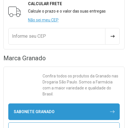
CALCULAR FRETE
Formulário para Calcular o Frete
Calcule o prazo e o valor das suas entregas
Não sei meu CEP
Informe seu CEP
CALCULA
Marca
Granado
Confira todos os produtos da
Granado
nas
Drogaria São Paulo. Somos a Farmácia
com a maior variedade e qualidade do
Brasil.
SABONETE GRANADO