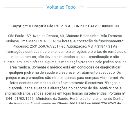
Voltar ao Topo
Copyright
Copyright © Drogaria São Paulo S.A. | CNPJ: 61.412.110/0565-33
São Paulo - SP: Avenida Renata, 60, Chácara Belenzinho - Vila Formosa
Gislaine Lima Meo CRF 40.354 | 24 horas| Autorização de funcionamento:
Processo: 2531.559767/2014-90 Autorização/MS: 7.31847.3 | As
informações contidas neste site, como promoções e ofertas de remédios e
medicamentos, não devem ser usadas para automedicação e não
substituem, em hipótese alguma, a medicação prescrita pelo profissional da
área médica. Somente o médico está em condições de diagnosticar
qualquer problema de saúde e prescrever o tratamento adequado. Os
preços e as promoções são válidos apenas para compras via internet. As
fotos contidas em nosso site são meramente ilustrativas. *Preços e
disponibilidade sujeitos a alterações no decorrer do dia. Antibióticos e
antimicrobianos vendas apenas em lojas físicas ou televendas. Portaria nº
344 - 01/02/1999 - Ministério da Saúde. Horário de funcionamento Central
de Vendas e Atendimento ao Cliente 4003 3393 ou 0800 779 8767 de
domingo a domingo das 08h00 às 20h00.
R$ 31,99
LGPD Aceite os Cookies
COMPRAR