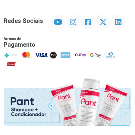
YouTube
Instagram
Facebook
Twitter
Linkedin
Redes Sociais
formas de
Pagamento
PIX
MasterCard
VISA
ELO
AMEX
NuPay
Google Pay
Diners Club
Hipercard
Promoção em Destaque