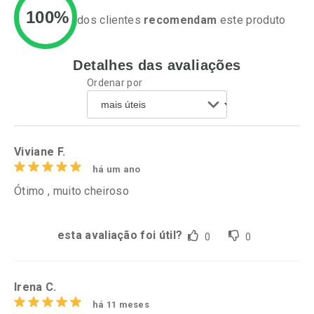
100%
dos clientes
recomendam
este produto
Detalhes das avaliações
Ativar Desconto
Ativar Desconto
Ordenar por
Comprar sem Desconto
Comprar sem Desconto
Por R$ 27,43/cada
Por R$ 24,49/cada
Comprar sem Desconto
Comprar sem Desconto
Por R$ 27,43/cada
Por R$ 24,49/cada
Viviane F.
há um ano
Ótimo , muito cheiroso
esta avaliação foi útil?
0
0
Irena C.
há 11 meses