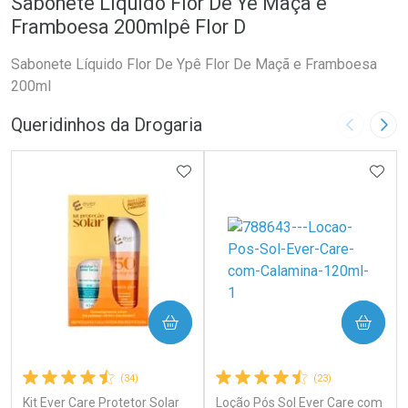
Sabonete Líquido Flor De Ye Maçã e
Framboesa 200mlpê Flor D
Sabonete Líquido Flor De Ypê Flor De Maçã e Framboesa
200ml
Queridinhos da Drogaria
Imagem A
Pró
ADICIONAR AOS FAVORITOS
ADIC
COMPRAR
COMPRAR
(34)
(23)
Kit Ever Care Protetor Solar
Loção Pós Sol Ever Care com