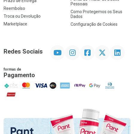
Prazo de Entrega
Pessoais
Reembolso
Como Protegemos os Seus
Troca ou Devolução
Dados
Marketplace
Configuração de Cookies
YouTube
Instagram
Facebook
Twitter
Linkedin
Redes Sociais
formas de
Pagamento
PIX
MasterCard
VISA
ELO
AMEX
NuPay
Google Pay
Diners Club
Hipercard
Promoção em Destaque