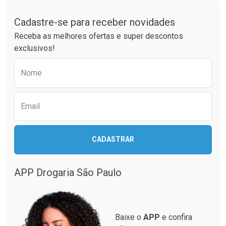
Tudo sobre a Drogaria São Paulo
Cadastre-se para receber novidades
Ativar Desconto
Ativar Desconto
Receba as melhores ofertas e super descontos
Comprar sem Desconto
Comprar sem Desconto
exclusivos!
Por R$ 23,99/cada
Por R$ 32,89/cada
Comprar sem Desconto
Comprar sem Desconto
Preencha o formulário abaixo para receber 
Por R$ 23,99/cada
Por R$ 32,89/cada
Nome
Email
CADASTRAR
APP Drogaria São Paulo
Baixe o
APP
e confira