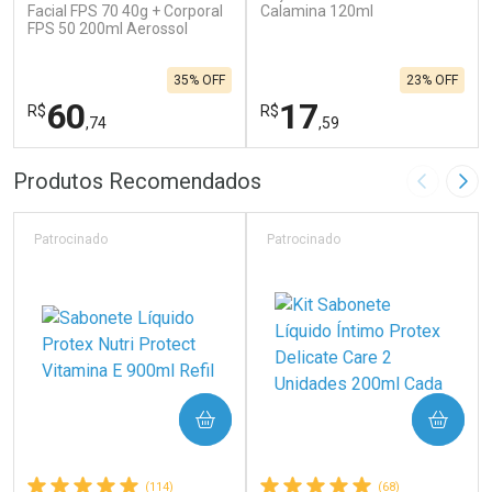
Facial FPS 70 40g + Corporal
Calamina 120ml
FPS 50 200ml Aerossol
35% OFF
23% OFF
60
17
R$
R$
,74
,59
FECHAR
F
FECHAR
F
Produtos Recomendados
Imagem A
Pró
Laboratório
Laboratório
Por Menos
Por Menos
Patrocinado
Patrocinado
COMPRAR
COMPRAR
(114)
(68)