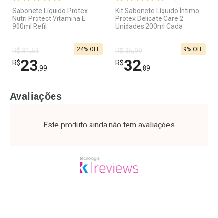
Sabonete Líquido Protex
Kit Sabonete Líquido Íntimo
Ativar Desconto
Ativar Desconto
Nutri Protect Vitamina E
Protex Delicate Care 2
900ml Refil
Comprar sem Desconto
Unidades 200ml Cada
Comprar sem Desconto
Por R$ 60,74/cada
Por R$ 17,59/cada
Comprar sem Desconto
Comprar sem Desconto
24% OFF
9% OFF
Por R$ 60,74/cada
Por R$ 17,59/cada
R$ 31,59
R$ 35,99
23
32
R$
R$
,99
,89
FECHAR
F
FECHAR
F
Avaliações
Laboratório
Laboratório
Por Menos
Por Menos
Este produto ainda não tem avaliações