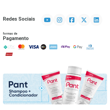
YouTube
Instagram
Facebook
Twitter
Linkedin
Redes Sociais
formas de
Pagamento
PIX
MasterCard
VISA
ELO
AMEX
NuPay
Google Pay
Diners Club
Hipercard
Promoção em Destaque