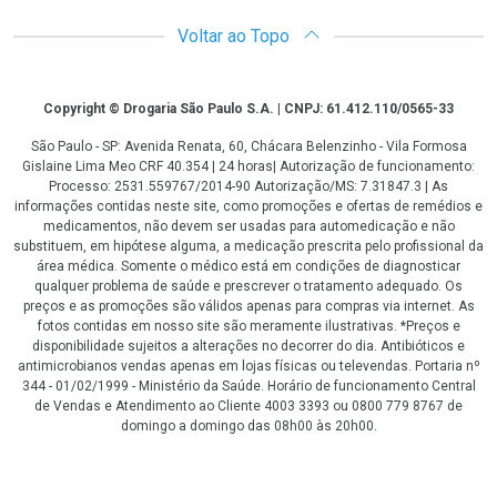
Voltar ao Topo
Copyright
Copyright © Drogaria São Paulo S.A. | CNPJ: 61.412.110/0565-33
São Paulo - SP: Avenida Renata, 60, Chácara Belenzinho - Vila Formosa
Gislaine Lima Meo CRF 40.354 | 24 horas| Autorização de funcionamento:
Processo: 2531.559767/2014-90 Autorização/MS: 7.31847.3 | As
informações contidas neste site, como promoções e ofertas de remédios e
medicamentos, não devem ser usadas para automedicação e não
substituem, em hipótese alguma, a medicação prescrita pelo profissional da
área médica. Somente o médico está em condições de diagnosticar
qualquer problema de saúde e prescrever o tratamento adequado. Os
preços e as promoções são válidos apenas para compras via internet. As
fotos contidas em nosso site são meramente ilustrativas. *Preços e
disponibilidade sujeitos a alterações no decorrer do dia. Antibióticos e
antimicrobianos vendas apenas em lojas físicas ou televendas. Portaria nº
344 - 01/02/1999 - Ministério da Saúde. Horário de funcionamento Central
de Vendas e Atendimento ao Cliente 4003 3393 ou 0800 779 8767 de
domingo a domingo das 08h00 às 20h00.
LGPD Aceite os Cookies