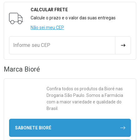
CALCULAR FRETE
Formulário para Calcular o Frete
Calcule o prazo e o valor das suas entregas
Não sei meu CEP
Informe seu CEP
CALCULA
Marca
Bioré
Confira todos os produtos da
Bioré
nas
Drogaria São Paulo. Somos a Farmácia
com a maior variedade e qualidade do
Brasil.
SABONETE BIORÉ