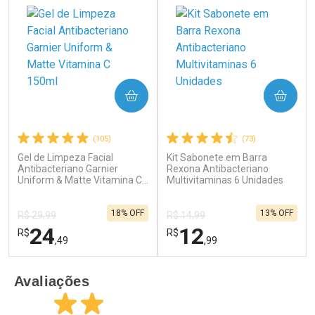
COMPRAR
COMPRAR
(105)
(73)
Gel de Limpeza Facial
Kit Sabonete em Barra
Ativar Desconto
Ativar Desconto
Antibacteriano Garnier
Rexona Antibacteriano
Uniform & Matte Vitamina C
Comprar sem Desconto
Multivitaminas 6 Unidades
Comprar sem Desconto
150ml
Por R$ 41,27/cada
Por R$ 20,24/cada
Comprar sem Desconto
Comprar sem Desconto
18% OFF
13% OFF
Por R$ 41,27/cada
Por R$ 20,24/cada
R$ 29,99
R$ 14,99
24
12
R$
R$
,49
,99
FECHAR
F
FECHAR
F
Avaliações
Laboratório
Laboratório