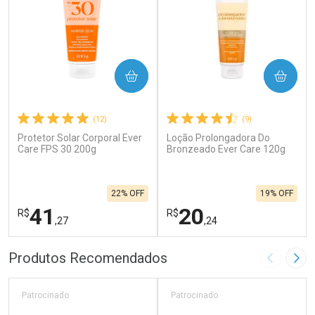
COMPRAR
COMPRAR
(12)
(9)
Protetor Solar Corporal Ever
Loção Prolongadora Do
Care FPS 30 200g
Bronzeado Ever Care 120g
22% OFF
19% OFF
41
20
R$
R$
,27
,24
FECHAR
F
FECHAR
F
Produtos Recomendados
Imagem A
Pró
Laboratório
Laboratório
Por Menos
Por Menos
Patrocinado
Patrocinado