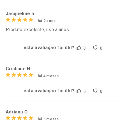
Jacqueline h.
há 2 anos
Produto excelente, uso a anos
esta avaliação foi útil?
0
0
Crisliane N.
há 4 meses
esta avaliação foi útil?
0
0
Adriana O.
há 6 meses