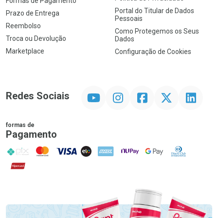
Formas de Pagamento
Portal do Titular de Dados
Prazo de Entrega
Pessoais
Reembolso
Como Protegemos os Seus
Troca ou Devolução
Dados
Marketplace
Configuração de Cookies
YouTube
Instagram
Facebook
Twitter
Linkedin
Redes Sociais
formas de
Pagamento
PIX
MasterCard
VISA
ELO
AMEX
NuPay
Google Pay
Diners Club
Hipercard
Promoção em Destaque