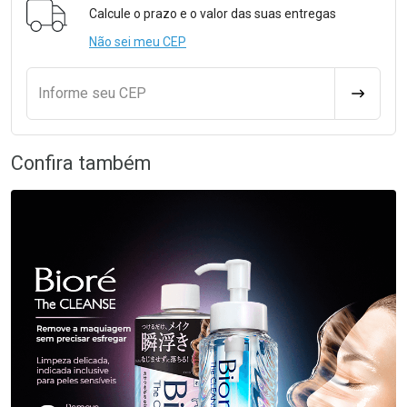
Calcule o prazo e o valor das suas entregas
Não sei meu CEP
Informe seu CEP
CALCULA
Confira também