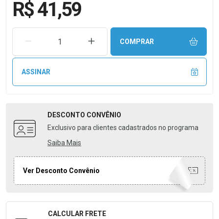
R$ 41,59
REMOVER UMA UNIDADE
AUMENTAR UMA UNIDADE
COMPRAR
ASSINAR
DESCONTO
CONVÊNIO
Exclusivo para clientes cadastrados no programa
Saiba Mais
Ver Desconto Convênio
CALCULAR FRETE
Formulário para Calcular o Frete