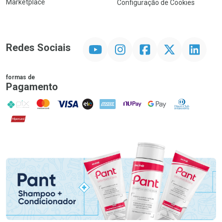
Marketplace
Configuração de Cookies
YouTube
Instagram
Facebook
Twitter
Linkedin
Redes Sociais
formas de
Pagamento
PIX
MasterCard
VISA
ELO
AMEX
NuPay
Google Pay
Diners Club
Hipercard
Promoção em Destaque