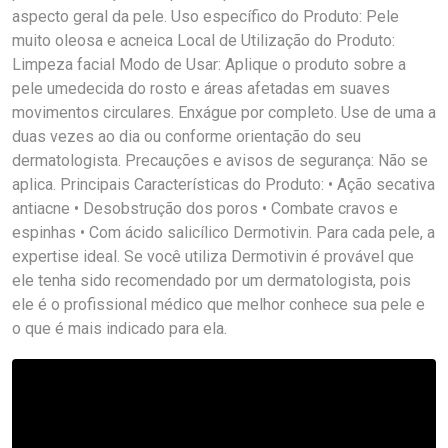
aspecto geral da pele. Uso específico do Produto: Pele
muito oleosa e acneica Local de Utilização do Produto:
Limpeza facial Modo de Usar: Aplique o produto sobre a
pele umedecida do rosto e áreas afetadas em suaves
movimentos circulares. Enxágue por completo. Use de uma a
duas vezes ao dia ou conforme orientação do seu
dermatologista. Precauções e avisos de segurança: Não se
aplica. Principais Características do Produto: • Ação secativa
antiacne • Desobstrução dos poros • Combate cravos e
espinhas • Com ácido salicílico Dermotivin. Para cada pele, a
expertise ideal. Se você utiliza Dermotivin é provável que
ele tenha sido recomendado por um dermatologista, pois
ele é o profissional médico que melhor conhece sua pele e
o que é mais indicado para ela.