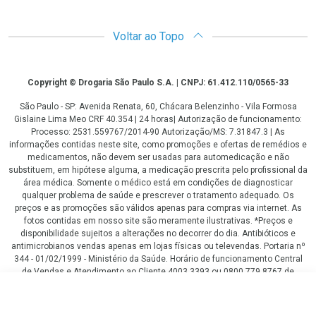
Voltar ao Topo
Copyright
Copyright © Drogaria São Paulo S.A. | CNPJ: 61.412.110/0565-33
São Paulo - SP: Avenida Renata, 60, Chácara Belenzinho - Vila Formosa
Gislaine Lima Meo CRF 40.354 | 24 horas| Autorização de funcionamento:
Processo: 2531.559767/2014-90 Autorização/MS: 7.31847.3 | As
informações contidas neste site, como promoções e ofertas de remédios e
medicamentos, não devem ser usadas para automedicação e não
substituem, em hipótese alguma, a medicação prescrita pelo profissional da
área médica. Somente o médico está em condições de diagnosticar
qualquer problema de saúde e prescrever o tratamento adequado. Os
preços e as promoções são válidos apenas para compras via internet. As
fotos contidas em nosso site são meramente ilustrativas. *Preços e
disponibilidade sujeitos a alterações no decorrer do dia. Antibióticos e
antimicrobianos vendas apenas em lojas físicas ou televendas. Portaria nº
344 - 01/02/1999 - Ministério da Saúde. Horário de funcionamento Central
de Vendas e Atendimento ao Cliente 4003 3393 ou 0800 779 8767 de
domingo a domingo das 08h00 às 20h00.
LGPD Aceite os Cookies
R$ 41,59
COMPRAR