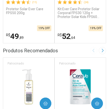
(11)
(24)
Protetor Solar Ever Care
Kit Ever Care Protetor Solar
FPS50 200g
Corporal FPS30 120g +
Protetor Solar Kids FPS60
120g
19% OFF
19% OFF
49
52
R$
R$
,89
,64
FECHAR
F
FECHAR
F
Produtos Recomendados
Imagem A
Pró
Laboratório
Laboratório
Por Menos
Por Menos
Patrocinado
Patrocinado
COMPRAR
COMPRAR