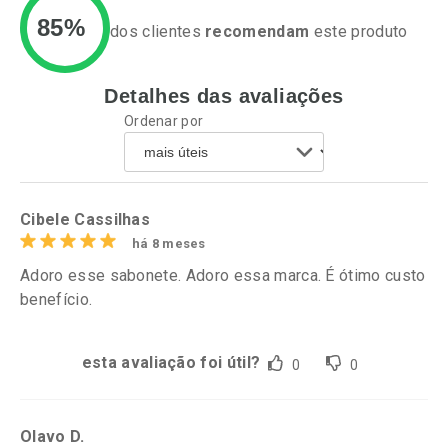
85%
dos clientes
recomendam
este produto
Ativar Desconto
Detalhes das avaliações
Ativar Desconto
Ordenar por
Comprar sem Desconto
Comprar sem Desconto
Comprar sem Desconto
Por R$ 79,99/cada
Por R$ 64,99/cada
Comprar sem Desconto
Por R$ 64,99/cada
Por R$ 79,99/cada
Cibele Cassilhas
há 8 meses
Adoro esse sabonete. Adoro essa marca. É ótimo custo
benefício.
esta avaliação foi útil?
0
0
Olavo D.