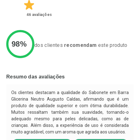
46
avaliações
98%
dos clientes
recomendam
este produto
Ativar Desconto
Ativar Desconto
Comprar sem Desconto
Comprar sem Desconto
Resumo das avaliações
Por R$ 23,99/cada
Por R$ 27,49/cada
Comprar sem Desconto
Comprar sem Desconto
Por R$ 23,99/cada
Por R$ 27,49/cada
Os clientes destacam a qualidade do Sabonete em Barra
Glicerina Neutro Augusto Caldas, afirmando que é um
produto de qualidade superior e com ótima durabilidade.
Muitos ressaltam também sua suavidade, tornando-o
adequado mesmo para peles delicadas, como as de
crianças. Além disso, a experiência de uso é considerada
muito agradável, com um aroma que agrada aos usuários.