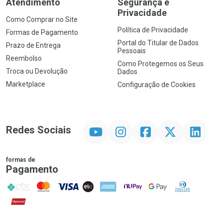
Atendimento
Segurança e
Privacidade
Como Comprar no Site
Política de Privacidade
Formas de Pagamento
Portal do Titular de Dados
Prazo de Entrega
Pessoais
Reembolso
Como Protegemos os Seus
Troca ou Devolução
Dados
Marketplace
Configuração de Cookies
YouTube
Instagram
Facebook
Twitter
Linkedin
Redes Sociais
formas de
Pagamento
PIX
MasterCard
VISA
ELO
AMEX
NuPay
Google Pay
Diners Club
Hipercard