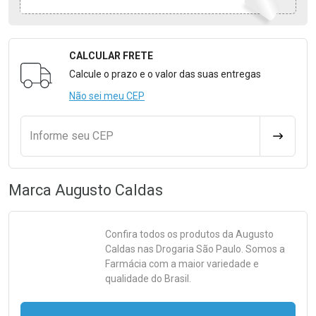
CALCULAR FRETE
Formulário para Calcular o Frete
Calcule o prazo e o valor das suas entregas
Não sei meu CEP
Informe seu CEP
CALCULA
Marca
Augusto Caldas
Confira todos os produtos da
Augusto
Caldas
nas Drogaria São Paulo. Somos a
Farmácia com a maior variedade e
qualidade do Brasil.