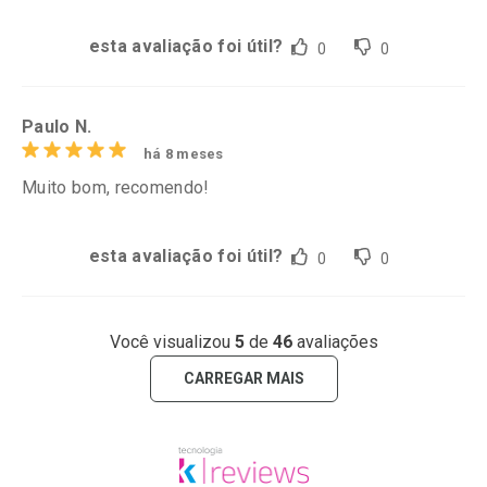
esta avaliação foi útil?
0
0
Paulo N.
há 8 meses
Muito bom, recomendo!
esta avaliação foi útil?
0
0
Você visualizou
5
de
46
avaliações
CARREGAR MAIS