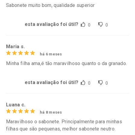
Sabonete muito bom, qualidade superior
esta avaliação foi útil?
0
0
Maria s.
há 6 meses
Minha filha ama,é tão maravilhoso quanto o da granado.
esta avaliação foi útil?
0
0
Luana c.
há 8 meses
Maravilhoso o sabonete. Principalmente para minhas
filhas que são pequenas, melhor sabonete neutro.