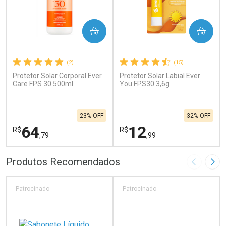
COMPRAR
COMPRAR
(2)
(15)
Protetor Solar Corporal Ever
Protetor Solar Labial Ever
Care FPS 30 500ml
You FPS30 3,6g
23% OFF
32% OFF
64
12
R$
R$
,79
,99
FECHAR
F
FECHAR
F
Produtos Recomendados
Imagem A
Pró
Laboratório
Laboratório
Por Menos
Por Menos
Patrocinado
Patrocinado