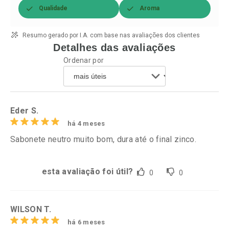
Qualidade
Aroma
Resumo gerado por I.A. com base nas avaliações dos clientes
Detalhes das avaliações
Ordenar por
Eder S.
há 4 meses
Sabonete neutro muito bom, dura até o final zinco.
esta avaliação foi útil?
0
0
WILSON T.
há 6 meses