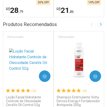
20% OFF
19% OFF
28
21
R$
R$
,79
,86
FECHAR
F
FECHAR
F
Produtos Recomendados
Imagem A
Pró
Laboratório
Laboratório
Por Menos
Por Menos
Patrocinado
Patrocinado
COMPRAR
COMPRAR
(25)
(50)
Loção Facial Hidratante
Shampoo Estimulante Vichy
Ativar Desconto
Ativar Desconto
Controle de Oleosidade
Dercos Energy+ Fortalecedor
CeraVe Oil Control 52g
Comprar sem Desconto
Antiqueda 200g
Comprar sem Desconto