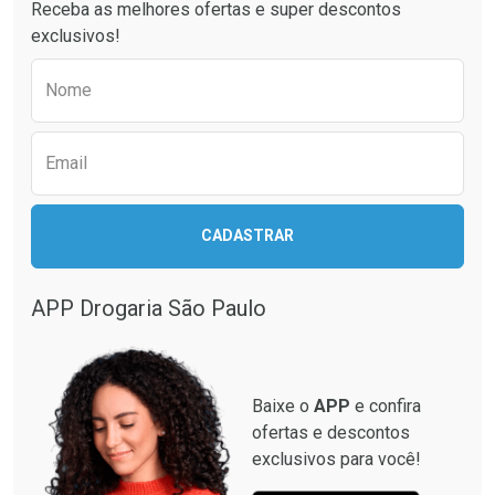
Receba as melhores ofertas e super descontos
Comprar sem Desconto
Comprar sem Desconto
exclusivos!
Comprar sem Desconto
Comprar sem Desconto
Por R$ 114,99/cada
Por R$ 80,99/cada
Por R$ 114,99/cada
Por R$ 80,99/cada
Preencha o formulário abaixo para receber 
Nome
Email
CADASTRAR
APP Drogaria São Paulo
Baixe o
APP
e confira
ofertas e descontos
exclusivos para você!