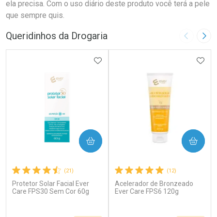
ela precisa. Com o uso diário deste produto você terá a pele
que sempre quis.
Queridinhos da Drogaria
Imagem A
Pró
ADICIONAR AOS FAVORITOS
ADIC
COMPRAR
COMPRAR
(21)
(12)
Protetor Solar Facial Ever
Acelerador de Bronzeado
Care FPS30 Sem Cor 60g
Ever Care FPS6 120g