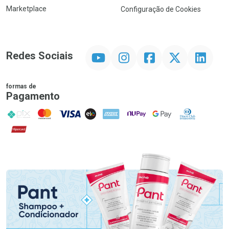
Marketplace
Configuração de Cookies
YouTube
Instagram
Facebook
Twitter
Linkedin
Redes Sociais
formas de
Pagamento
PIX
MasterCard
VISA
ELO
AMEX
NuPay
Google Pay
Diners Club
Hipercard
Promoção em Destaque