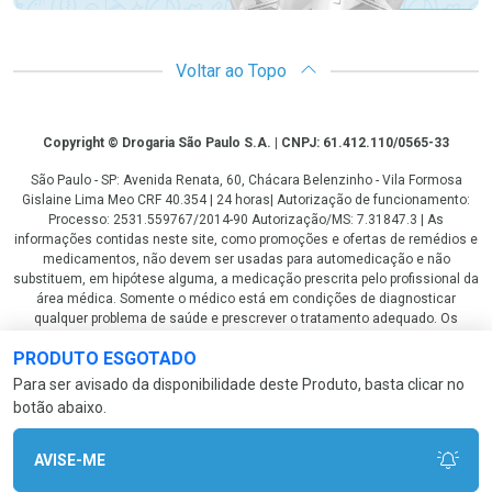
Voltar ao Topo
Copyright
Copyright © Drogaria São Paulo S.A. | CNPJ: 61.412.110/0565-33
São Paulo - SP: Avenida Renata, 60, Chácara Belenzinho - Vila Formosa
Gislaine Lima Meo CRF 40.354 | 24 horas| Autorização de funcionamento:
Processo: 2531.559767/2014-90 Autorização/MS: 7.31847.3 | As
informações contidas neste site, como promoções e ofertas de remédios e
medicamentos, não devem ser usadas para automedicação e não
substituem, em hipótese alguma, a medicação prescrita pelo profissional da
área médica. Somente o médico está em condições de diagnosticar
qualquer problema de saúde e prescrever o tratamento adequado. Os
preços e as promoções são válidos apenas para compras via internet. As
PRODUTO ESGOTADO
fotos contidas em nosso site são meramente ilustrativas. *Preços e
disponibilidade sujeitos a alterações no decorrer do dia. Antibióticos e
Para ser avisado da disponibilidade deste Produto, basta clicar no
antimicrobianos vendas apenas em lojas físicas ou televendas. Portaria nº
botão abaixo.
344 - 01/02/1999 - Ministério da Saúde. Horário de funcionamento Central
de Vendas e Atendimento ao Cliente 4003 3393 ou 0800 779 8767 de
domingo a domingo das 08h00 às 20h00.
AVISE-ME