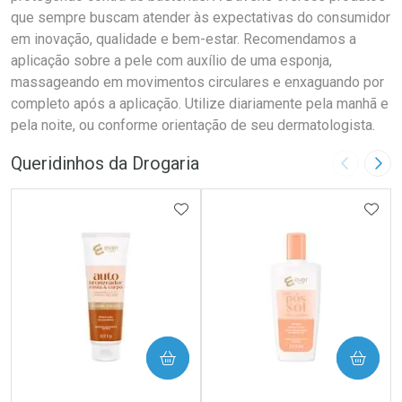
que sempre buscam atender às expectativas do consumidor
em inovação, qualidade e bem-estar. Recomendamos a
aplicação sobre a pele com auxílio de uma esponja,
massageando em movimentos circulares e enxaguando por
completo após a aplicação. Utilize diariamente pela manhã e
pela noite, ou conforme orientação de seu dermatologista.
Queridinhos da Drogaria
Imagem A
Pró
ADICIONAR AOS FAVORITOS
ADIC
COMPRAR
COMPRAR