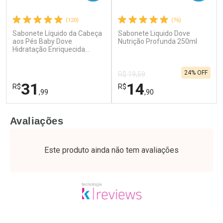
(120)
(76)
Sabonete Líquido da Cabeça
Sabonete Liquido Dove
Ativar Desconto
Ativar Desconto
aos Pés Baby Dove
Nutrição Profunda 250ml
Hidratação Enriquecida
Comprar sem Desconto
Comprar sem Desconto
400ml
Por R$ 24,29/cada
Por R$ 17,59/cada
Comprar sem Desconto
Comprar sem Desconto
24% OFF
Por R$ 24,29/cada
Por R$ 17,59/cada
R$ 19,59
31
14
R$
R$
,99
,90
FECHAR
F
FECHAR
F
Avaliações
Laboratório
Laboratório
Por Menos
Por Menos
Este produto ainda não tem avaliações