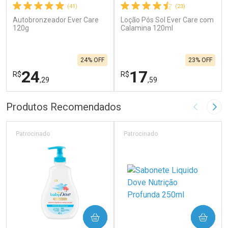
(41)
(23)
Autobronzeador Ever Care
Loção Pós Sol Ever Care com
120g
Calamina 120ml
24% OFF
23% OFF
24
17
R$
R$
,29
,59
FECHAR
F
FECHAR
F
Produtos Recomendados
Imagem A
Pró
Laboratório
Laboratório
Por Menos
Por Menos
Patrocinado
Patrocinado
COMPRAR
COMPRAR