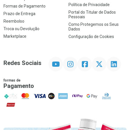
Política de Privacidade
Formas de Pagamento
Portal do Titular de Dados
Prazo de Entrega
Pessoais
Reembolso
Como Protegemos os Seus
Troca ou Devolução
Dados
Marketplace
Configuração de Cookies
YouTube
Instagram
Facebook
Twitter
Linkedin
Redes Sociais
formas de
Pagamento
PIX
MasterCard
VISA
ELO
AMEX
NuPay
Google Pay
Diners Club
Hipercard
Promoção em Destaque