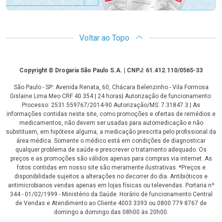
Voltar ao Topo
Copyright
Copyright © Drogaria São Paulo S.A. | CNPJ: 61.412.110/0565-33
São Paulo - SP: Avenida Renata, 60, Chácara Belenzinho - Vila Formosa
Gislaine Lima Meo CRF 40.354 | 24 horas| Autorização de funcionamento:
Processo: 2531.559767/2014-90 Autorização/MS: 7.31847.3 | As
informações contidas neste site, como promoções e ofertas de remédios e
medicamentos, não devem ser usadas para automedicação e não
substituem, em hipótese alguma, a medicação prescrita pelo profissional da
área médica. Somente o médico está em condições de diagnosticar
qualquer problema de saúde e prescrever o tratamento adequado. Os
preços e as promoções são válidos apenas para compras via internet. As
fotos contidas em nosso site são meramente ilustrativas. *Preços e
disponibilidade sujeitos a alterações no decorrer do dia. Antibióticos e
antimicrobianos vendas apenas em lojas físicas ou televendas. Portaria nº
344 - 01/02/1999 - Ministério da Saúde. Horário de funcionamento Central
de Vendas e Atendimento ao Cliente 4003 3393 ou 0800 779 8767 de
domingo a domingo das 08h00 às 20h00.