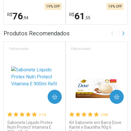
19% OFF
19% OFF
76
61
R$
R$
,94
,55
FECHAR
F
FECHAR
F
Produtos Recomendados
Imagem A
Pró
Laboratório
Laboratório
Por Menos
Por Menos
Patrocinado
Patrocinado
COMPRAR
COMPRAR
(113)
(258)
Sabonete Líquido Protex
Kit Sabonete em Barra Dove
Ativar Desconto
Ativar Desconto
Nutri Protect Vitamina E
Karité e Baunilha 90g 6