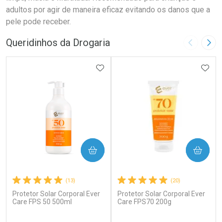
adultos por agir de maneira eficaz evitando os danos que a
pele pode receber.
Queridinhos da Drogaria
Imagem A
Pró
ADICIONAR AOS FAVORITOS
ADIC
COMPRAR
COMPRAR
(13)
(20)
Protetor Solar Corporal Ever
Protetor Solar Corporal Ever
Care FPS 50 500ml
Care FPS70 200g