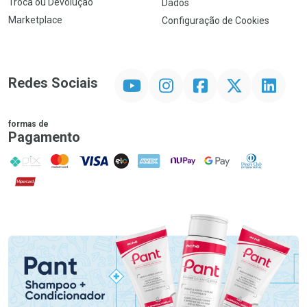
Troca ou Devolução
Dados
Marketplace
Configuração de Cookies
YouTube
Instagram
Facebook
Twitter
Linkedin
Redes Sociais
formas de
Pagamento
PIX
MasterCard
VISA
ELO
AMEX
NuPay
Google Pay
Diners Club
Hipercard
Promoção em Destaque