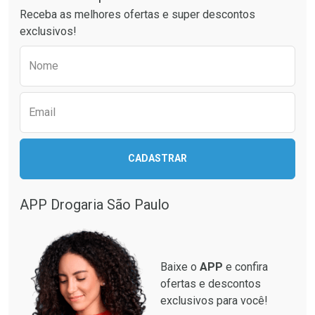
Ativar Desconto
Ativar Desconto
Receba as melhores ofertas e super descontos
Comprar sem Desconto
Comprar sem Desconto
exclusivos!
Por R$ 23,99/cada
Por R$ 27,43/cada
Comprar sem Desconto
Comprar sem Desconto
Preencha o formulário abaixo para receber 
Por R$ 23,99/cada
Por R$ 27,43/cada
Nome
Email
CADASTRAR
APP Drogaria São Paulo
Baixe o
APP
e confira
ofertas e descontos
exclusivos para você!