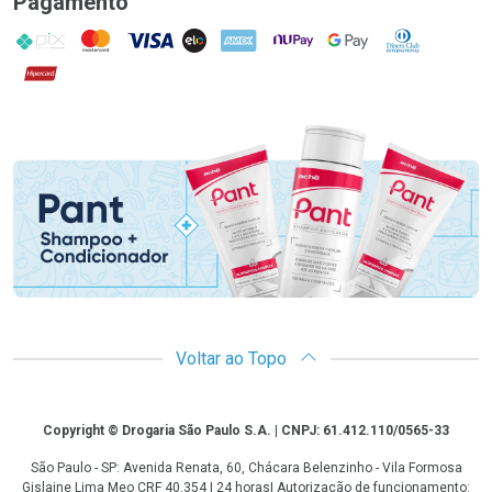
Pagamento
PIX
MasterCard
VISA
ELO
AMEX
NuPay
Google Pay
Diners Club
Hipercard
Promoção em Destaque
Voltar ao Topo
Copyright
Copyright © Drogaria São Paulo S.A. | CNPJ: 61.412.110/0565-33
São Paulo - SP: Avenida Renata, 60, Chácara Belenzinho - Vila Formosa
Gislaine Lima Meo CRF 40.354 | 24 horas| Autorização de funcionamento: