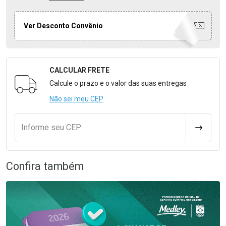
Ver Desconto Convênio
CALCULAR FRETE
Formulário para Calcular o Frete
Calcule o prazo e o valor das suas entregas
Não sei meu CEP
Informe seu CEP
CALCULA
Confira também