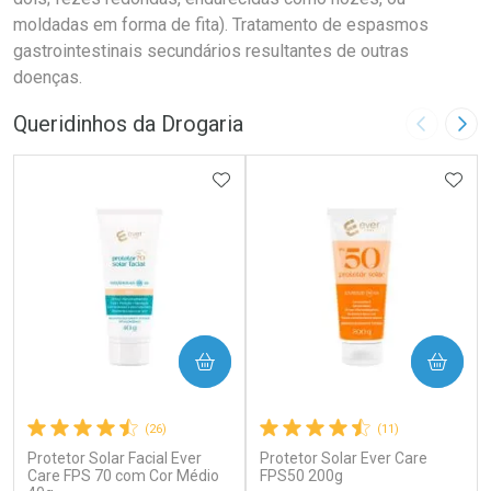
moldadas em forma de fita). Tratamento de espasmos
gastrointestinais secundários resultantes de outras
doenças.
Queridinhos da Drogaria
Imagem A
Pró
ADICIONAR AOS FAVORITOS
ADIC
COMPRAR
COMPRAR
(26)
(11)
Protetor Solar Facial Ever
Protetor Solar Ever Care
Care FPS 70 com Cor Médio
FPS50 200g