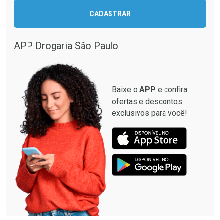
Ativar Desconto
CADASTRAR
Ativar Desconto
Comprar sem Desconto
Comprar sem Desconto
Por R$ 664,02/cada
Por R$ 19,98/cada
APP Drogaria São Paulo
Comprar sem Desconto
Comprar sem Desconto
Por R$ 664,02/cada
Por R$ 19,98/cada
Baixe o
APP
e confira
ofertas e descontos
exclusivos para você!