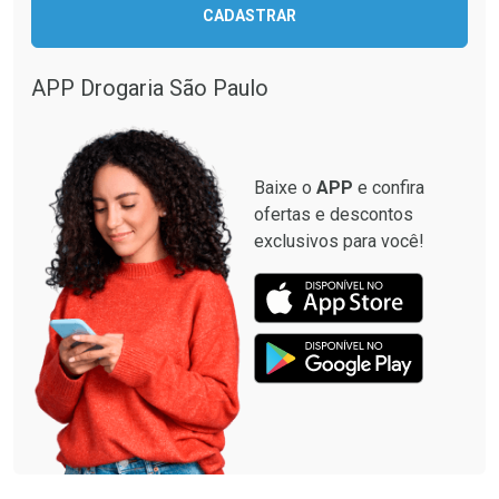
Ativar Desconto
CADASTRAR
Ativar Desconto
Comprar sem Desconto
Comprar sem Desconto
Por R$ 664,02/cada
Por R$ 130,95/cada
APP Drogaria São Paulo
Comprar sem Desconto
Comprar sem Desconto
Por R$ 664,02/cada
Por R$ 130,95/cada
Baixe o
APP
e confira
ofertas e descontos
exclusivos para você!