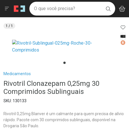
Drogaria São Paulo
Menu
Aces
Ir direto para a home
O que você precisa?
V
i
BUSCAR
Navegue pela página
Ir direto para o conteúdo
Faça a sua busca
Ir direto para a busca
Ir direto para a conta
AD
1
/ 1
Ir direto para a ajuda
Tarj
Ir direto para a notificações
Med
Ir direto para o carrinho
Ir direto para o menu
Breadcrumb
Medicamentos
Rivotril Clonazepam 0,25mg 30
Comprimidos Sublinguais
130133
Rivotril 0,25mg Blanver é um calmante para quem precisa de alívio
rápido. Pacote com 30 comprimidos sublinguais, disponível na
Drogaria São Paulo.