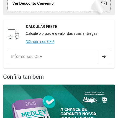
Ver Desconto Convênio
CALCULAR FRETE
Formulário para Calcular o Frete
Calcule o prazo e o valor das suas entregas
Não sei meu CEP
Informe seu CEP
CALCULA
Confira também