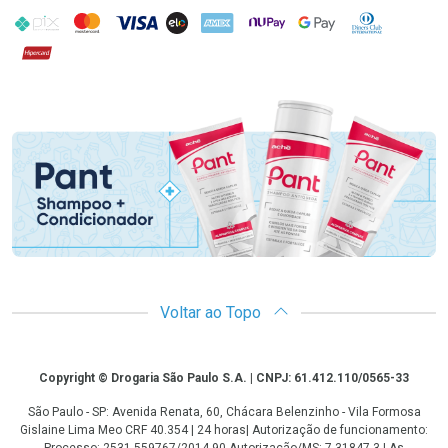
PIX
MasterCard
VISA
ELO
AMEX
NuPay
Google Pay
Diners Club
Hipercard
Promoção em Destaque
Voltar ao Topo
Copyright
Copyright © Drogaria São Paulo S.A. | CNPJ: 61.412.110/0565-33
São Paulo - SP: Avenida Renata, 60, Chácara Belenzinho - Vila Formosa
Gislaine Lima Meo CRF 40.354 | 24 horas| Autorização de funcionamento: