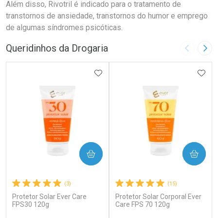
Além disso, Rivotril é indicado para o tratamento de
transtornos de ansiedade, transtornos do humor e emprego
de algumas síndromes psicóticas.
Queridinhos da Drogaria
Imagem A
Pró
ADICIONAR AOS FAVORITOS
ADIC
COMPRAR
COMPRAR
(3)
(15)
Protetor Solar Ever Care
Protetor Solar Corporal Ever
FPS30 120g
Care FPS 70 120g