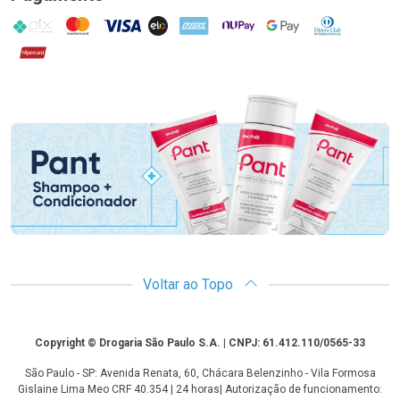
PIX
MasterCard
VISA
ELO
AMEX
NuPay
Google Pay
Diners Club
Hipercard
Promoção em Destaque
Voltar ao Topo
Copyright
Copyright © Drogaria São Paulo S.A. | CNPJ: 61.412.110/0565-33
São Paulo - SP: Avenida Renata, 60, Chácara Belenzinho - Vila Formosa
Gislaine Lima Meo CRF 40.354 | 24 horas| Autorização de funcionamento: