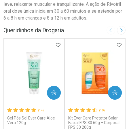
leve, relaxante muscular e tranquilizante. A ação de Rivotril
oral dose única inicia em 30 a 60 minutos e se estende por
6 a 8 h em crianças e 8 a 12 h em adultos.
Queridinhos da Drogaria
Imagem A
Pró
ADICIONAR AOS FAVORITOS
ADIC
COMPRAR
COMPRAR
(14)
(19)
Gel Pós Sol Ever Care Aloe
Kit Ever Care Protetor Solar
Vera 120g
Facial FPS 30 60g + Corporal
FPS 30 200g