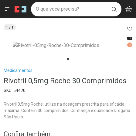
Drogaria São Paulo
Menu
Aces
Ir direto para a home
O que você precisa?
V
i
BUSCAR
Navegue pela página
Ir direto para o conteúdo
Faça a sua busca
Ir direto para a busca
Ir direto para a conta
AD
1
/ 1
Ir direto para a ajuda
Tarj
Ir direto para a notificações
Med
Ir direto para o carrinho
Ir direto para o menu
Breadcrumb
Medicamentos
Rivotril 0,5mg Roche 30 Comprimidos
54470
Rivotril 0,5mg Roche: utilize na dosagem prescrita para eficácia
máxima. Contém 30 comprimidos. Confiança e qualidade Drogaria
São Paulo.
Confira também