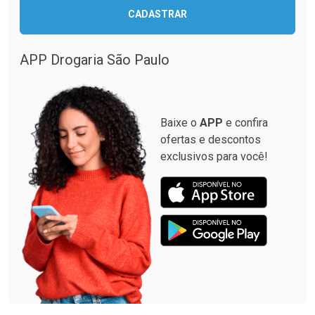
Ativar Desconto
CADASTRAR
Ativar Desconto
Comprar sem Desconto
Comprar sem Desconto
Por R$ 664,02/cada
Por R$ 368,03/cada
APP Drogaria São Paulo
Comprar sem Desconto
Comprar sem Desconto
Por R$ 664,02/cada
Por R$ 368,03/cada
Baixe o
APP
e confira
ofertas e descontos
exclusivos para você!