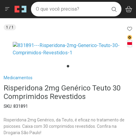
Drogaria São Paulo
Menu
Aces
Ir direto para a home
O que você precisa?
V
i
BUSCAR
Navegue pela página
Ir direto para o conteúdo
Faça a sua busca
Ir direto para a busca
Ir direto para a conta
AD
1
/ 1
Ir direto para a ajuda
Med
Ir direto para a notificações
Tarj
Ir direto para o carrinho
Ir direto para o menu
Breadcrumb
Medicamentos
Risperidona 2mg Genérico Teuto 30
Comprimidos Revestidos
831891
Risperidona 2mg Genérico, da Teuto, é eficaz no tratamento de
psicoses. Caixa com 30 comprimidos revestidos. Confira na
Drogaria São Paulo!