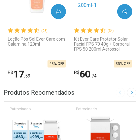
COMPRAR
COMPRAR
(23)
(34)
Loção Pós Sol Ever Care com
Kit Ever Care Protetor Solar
Calamina 120ml
Facial FPS 70 40g + Corporal
FPS 50 200ml Aerossol
23% OFF
35% OFF
17
60
R$
R$
,59
,74
FECHAR
F
FECHAR
F
Produtos Recomendados
Imagem A
Pró
Laboratório
Laboratório
Por Menos
Por Menos
Patrocinado
Patrocinado