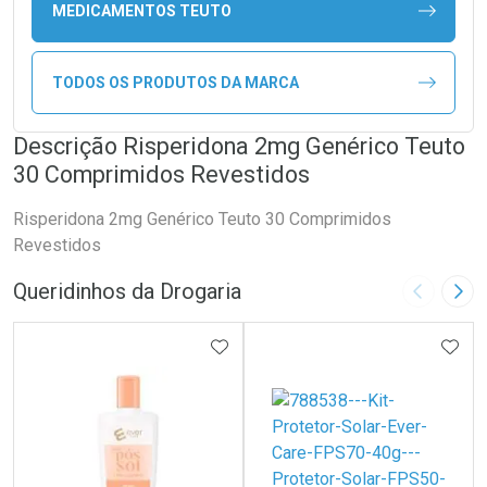
MEDICAMENTOS TEUTO
TODOS OS PRODUTOS DA MARCA
Descrição Risperidona 2mg Genérico Teuto
30 Comprimidos Revestidos
Risperidona 2mg Genérico Teuto 30 Comprimidos
Revestidos
Queridinhos da Drogaria
Imagem A
Pró
ADICIONAR AOS FAVORITOS
ADIC