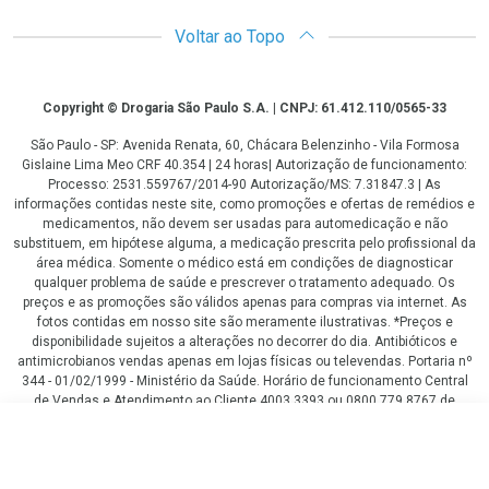
Voltar ao Topo
Copyright
Copyright © Drogaria São Paulo S.A. | CNPJ: 61.412.110/0565-33
São Paulo - SP: Avenida Renata, 60, Chácara Belenzinho - Vila Formosa
Gislaine Lima Meo CRF 40.354 | 24 horas| Autorização de funcionamento:
Processo: 2531.559767/2014-90 Autorização/MS: 7.31847.3 | As
informações contidas neste site, como promoções e ofertas de remédios e
medicamentos, não devem ser usadas para automedicação e não
substituem, em hipótese alguma, a medicação prescrita pelo profissional da
área médica. Somente o médico está em condições de diagnosticar
qualquer problema de saúde e prescrever o tratamento adequado. Os
preços e as promoções são válidos apenas para compras via internet. As
fotos contidas em nosso site são meramente ilustrativas. *Preços e
disponibilidade sujeitos a alterações no decorrer do dia. Antibióticos e
antimicrobianos vendas apenas em lojas físicas ou televendas. Portaria nº
344 - 01/02/1999 - Ministério da Saúde. Horário de funcionamento Central
de Vendas e Atendimento ao Cliente 4003 3393 ou 0800 779 8767 de
domingo a domingo das 08h00 às 20h00.
LGPD Aceite os Cookies
R$ 25,27
COMPRAR