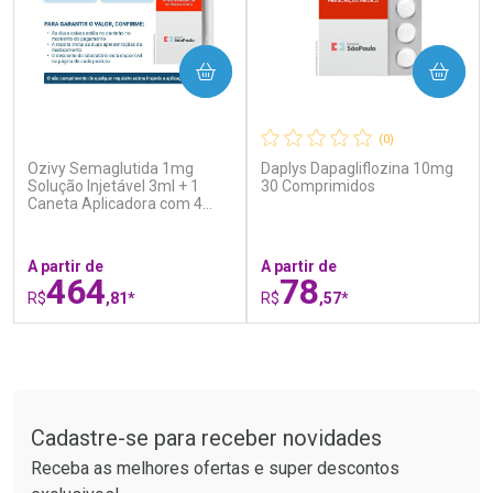
COMPRAR
COMPRAR
(0)
(0)
Ozivy Semaglutida 1mg
Daplys Dapagliflozina 10mg
Ativar Desconto
Ativar Desconto
Solução Injetável 3ml + 1
30 Comprimidos
Caneta Aplicadora com 4
Comprar sem Desconto
Comprar sem Desconto
Agulhas
Por R$ 17,59/cada
Por R$ 60,74/cada
Comprar sem Desconto
Comprar sem Desconto
Por R$ 17,59/cada
Por R$ 60,74/cada
A partir de
A partir de
464
78
R$
,81*
R$
,57*
FECHAR
F
FECHAR
F
Tudo sobre a Drogaria São Paulo
Laboratório
Laboratório
Por Menos
Por Menos
Cadastre-se para receber novidades
Receba as melhores ofertas e super descontos