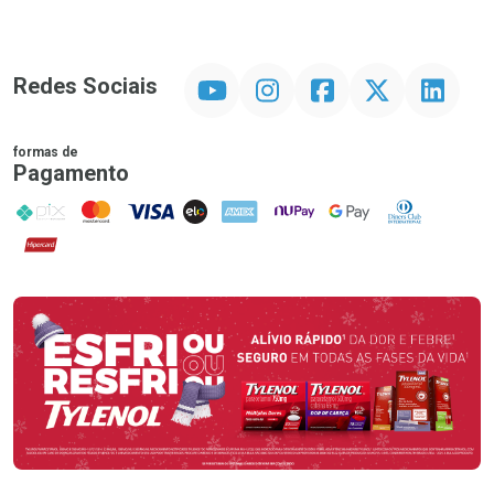
YouTube
Instagram
Facebook
Twitter
Linkedin
Redes Sociais
formas de
Pagamento
PIX
MasterCard
VISA
ELO
AMEX
NuPay
Google Pay
Diners Club
Hipercard
Promoção em Destaque