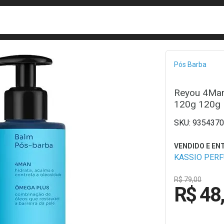
busca
isa?
Bread
Pós Barba
Reyou 4Man
120g 120g
9354370
KASSIO PER
R$ 79,00
R$ 48