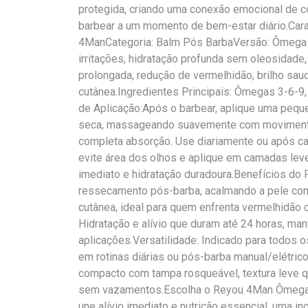
protegida, criando uma conexão emocional de co
barbear a um momento de bem-estar diário.Cara
4ManCategoria: Balm Pós BarbaVersão: Ômega P
irritações, hidratação profunda sem oleosidade
prolongada, redução de vermelhidão, brilho saud
cutânea.Ingredientes Principais: Ômegas 3-6-9,
de Aplicação:Após o barbear, aplique uma pequ
seca, massageando suavemente com movimentos
completa absorção. Use diariamente ou após ca
evite área dos olhos e aplique em camadas leve
imediato e hidratação duradoura.Benefícios do P
ressecamento pós-barba, acalmando a pele com
cutânea, ideal para quem enfrenta vermelhidão o
Hidratação e alívio que duram até 24 horas, man
aplicações.Versatilidade: Indicado para todos o
em rotinas diárias ou pós-barba manual/elétric
compacto com tampa rosqueável, textura leve qu
sem vazamentos.Escolha o Reyou 4Man Ômega 
une alívio imediato e nutrição essencial, uma i