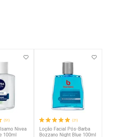
FAVORITOS
ADICIONAR AOS FAVORITOS
ADICIONAR AOS 
(51)
(21)
lsamo Nivea
Loção Facial Pós-Barba
e 100ml
Bozzano Night Blue 100ml