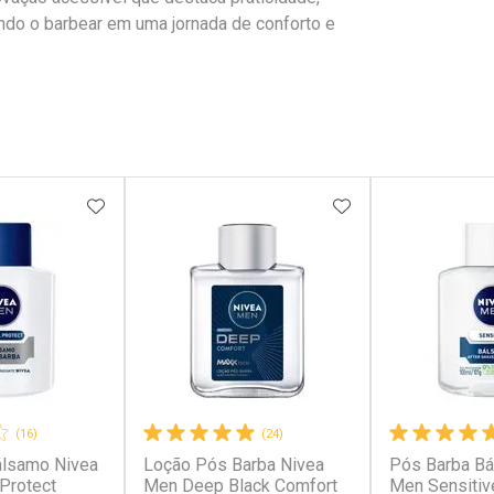
ando o barbear em uma jornada de conforto e
FAVORITOS
ADICIONAR AOS FAVORITOS
ADICIONAR AOS 
(16)
(24)
álsamo Nivea
Loção Pós Barba Nivea
Pós Barba Bá
 Protect
Men Deep Black Comfort
Men Sensitiv