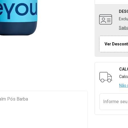
DES
Excl
Saib
Ver Descont
CAL
Formulári
Calc
Não 
alm Pós Barba
Informe se