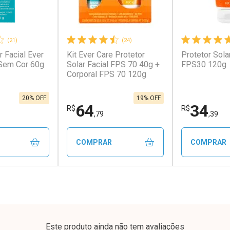
(21)
(24)
r Facial Ever
Kit Ever Care Protetor
Protetor Sola
conto
Ativar Desconto
Ativar Desc
Sem Cor 60g
Solar Facial FPS 70 40g +
FPS30 120g
Corporal FPS 70 120g
em Desconto
Comprar sem Desconto
Comprar s
em Desconto
Comprar sem Desconto
Comprar s
9/cada
Por R$ 44,90/cada
Por R$ 44,9
9/cada
Por R$ 44,90/cada
Por R$ 44,9
20% OFF
19% OFF
64
34
R$
R$
,79
,39
COMPRAR
COMPRAR
FECHAR
FECHAR
FECHAR
FECHAR
rio
Laboratório
Laborató
os
Por Menos
Por Men
Este produto ainda não tem avaliações