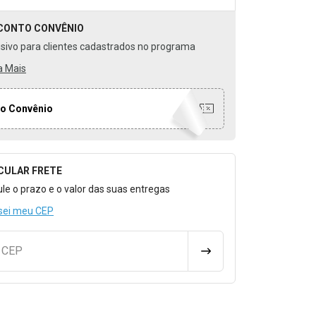
CONTO
CONVÊNIO
usivo para clientes cadastrados no programa
a Mais
o Convênio
CULAR FRETE
o para Calcular o Frete
ule o prazo e o valor das suas entregas
sei meu CEP
u CEP
CALCULAR FRETE