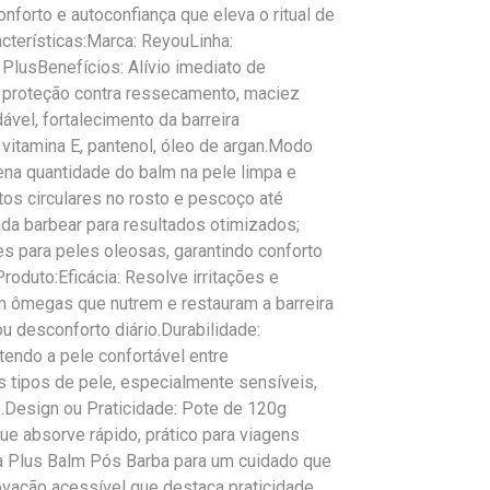
nforto e autoconfiança que eleva o ritual de
cterísticas:Marca: ReyouLinha:
lusBenefícios: Alívio imediato de
, proteção contra ressecamento, maciez
ável, fortalecimento da barreira
 vitamina E, pantenol, óleo de argan.Modo
ena quantidade do balm na pele limpa e
 circulares no rosto e pescoço até
da barbear para resultados otimizados;
s para peles oleosas, garantindo conforto
roduto:Eficácia: Resolve irritações e
 ômegas que nutrem e restauram a barreira
u desconforto diário.Durabilidade:
tendo a pele confortável entre
s tipos de pele, especialmente sensíveis,
o.Design ou Praticidade: Pote de 120g
e absorve rápido, prático para viagens
Plus Balm Pós Barba para um cuidado que
novação acessível que destaca praticidade,