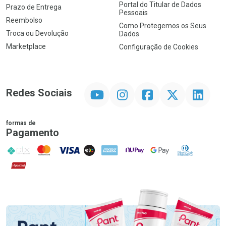
Portal do Titular de Dados
Prazo de Entrega
Pessoais
Reembolso
Como Protegemos os Seus
Troca ou Devolução
Dados
Marketplace
Configuração de Cookies
YouTube
Instagram
Facebook
Twitter
Linkedin
Redes Sociais
formas de
Pagamento
PIX
MasterCard
VISA
ELO
AMEX
NuPay
Google Pay
Diners Club
Hipercard
Promoção em Destaque