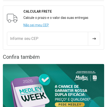
CALCULAR FRETE
Formulário para Calcular o Frete
Calcule o prazo e o valor das suas entregas
Não sei meu CEP
Informe seu CEP
CALCULA
Confira também