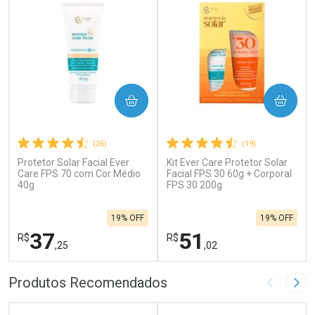
COMPRAR
COMPRAR
(26)
(19)
Protetor Solar Facial Ever
Kit Ever Care Protetor Solar
Care FPS 70 com Cor Médio
Facial FPS 30 60g + Corporal
40g
FPS 30 200g
19% OFF
19% OFF
37
51
R$
R$
,25
,02
FECHAR
F
FECHAR
F
Produtos Recomendados
Imagem A
Pró