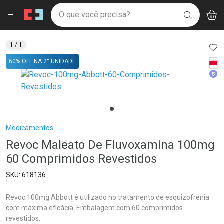
Drogaria São Paulo
Menu
Aces
Ir direto para a home
O que você precisa?
V
i
BUSCAR
Navegue pela página
Ir direto para o conteúdo
Faça a sua busca
Ir direto para a busca
Ir direto para a conta
AD
1
/ 1
Ir direto para a ajuda
Tarj
60% OFF NA 2° UNIDADE
Ir direto para a notificações
Med
Ir direto para o carrinho
Ir direto para o menu
Breadcrumb
Medicamentos
Revoc Maleato De Fluvoxamina 100mg
60 Comprimidos Revestidos
618136
Revoc 100mg Abbott é utilizado no tratamento de esquizofrenia
com máxima eficácia. Embalagem com 60 comprimidos
revestidos.