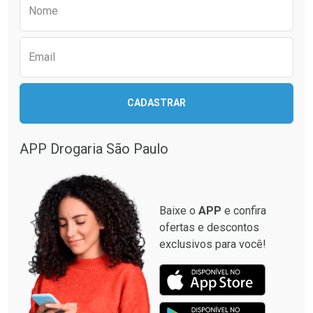
Preencha o formulário abaixo para receber 
Por R$ 42,13/cada
Por R$ 34,99/cada
Nome
Email
CADASTRAR
APP Drogaria São Paulo
Baixe o
APP
e confira
ofertas e descontos
exclusivos para você!