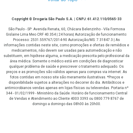
Copyright
Copyright © Drogaria São Paulo S.A. | CNPJ: 61.412.110/0565-33
São Paulo - SP: Avenida Renata, 60, Chácara Belenzinho - Vila Formosa
Gislaine Lima Meo CRF 40.354 | 24 horas| Autorização de funcionamento:
Processo: 2531.559767/2014-90 Autorização/MS: 7.31847.3 | As
informações contidas neste site, como promoções e ofertas de remédios e
medicamentos, não devem ser usadas para automedicação e não
substituem, em hipótese alguma, a medicação prescrita pelo profissional da
área médica. Somente o médico está em condições de diagnosticar
qualquer problema de saúde e prescrever o tratamento adequado. Os
preços e as promoções são válidos apenas para compras via internet. As
fotos contidas em nosso site são meramente ilustrativas. *Preços e
disponibilidade sujeitos a alterações no decorrer do dia. Antibióticos e
antimicrobianos vendas apenas em lojas físicas ou televendas. Portaria nº
344 - 01/02/1999 - Ministério da Saúde. Horário de funcionamento Central
de Vendas e Atendimento ao Cliente 4003 3393 ou 0800 779 8767 de
domingo a domingo das 08h00 às 20h00.
LGPD Aceite os Cookies