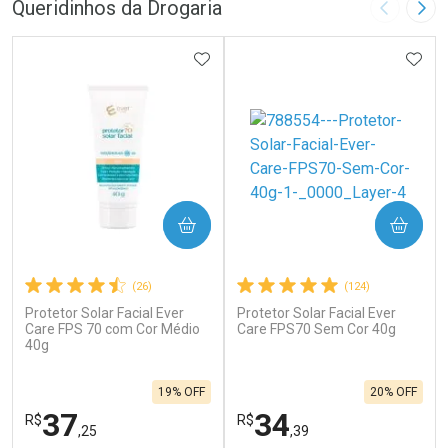
Queridinhos da Drogaria
Imagem A
Pró
ADICIONAR AOS FAVORITOS
ADIC
COMPRAR
COMPRAR
(26)
(124)
Protetor Solar Facial Ever
Protetor Solar Facial Ever
Care FPS 70 com Cor Médio
Care FPS70 Sem Cor 40g
40g
19% OFF
20% OFF
37
34
R$
R$
,25
,39