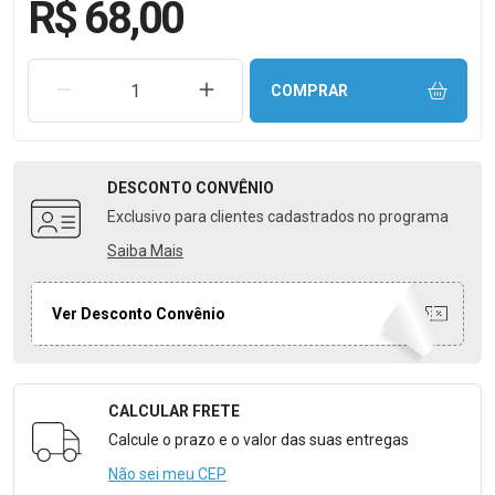
R$ 68,00
REMOVER UMA UNIDADE
AUMENTAR UMA UNIDADE
COMPRAR
DESCONTO
CONVÊNIO
Exclusivo para clientes cadastrados no programa
Saiba Mais
Ver Desconto Convênio
CALCULAR FRETE
Formulário para Calcular o Frete
Calcule o prazo e o valor das suas entregas
Não sei meu CEP