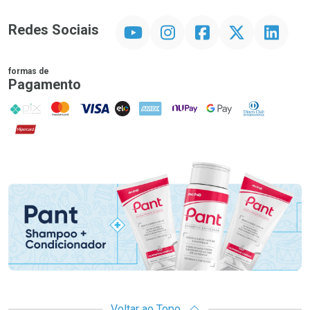
YouTube
Instagram
Facebook
Twitter
Linkedin
Redes Sociais
formas de
Pagamento
PIX
MasterCard
VISA
ELO
AMEX
NuPay
Google Pay
Diners Club
Hipercard
Promoção em Destaque
Voltar ao Topo