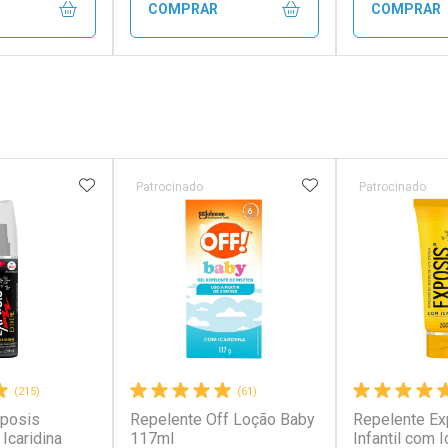
COMPRAR
COMPRAR
FECHAR
FECHAR
FECHAR
FECHAR
rio
Laboratório
Laborató
os
Por Menos
Por Men
FAVORITOS
ADICIONAR AOS FAVORITOS
ADICIONAR AOS 
Patrocinado
Patrocinado
(215)
(61)
xposis
Repelente Off Loção Baby
Repelente Ex
conto
Ativar Desconto
Ativar Desc
Icaridina
117ml
Infantil com I