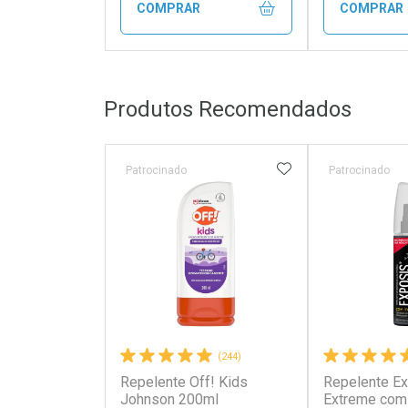
COMPRAR
COMPRAR
FECHAR
FECHAR
Produtos Recomendados
Laboratório
Laborató
Por Menos
Por Men
ADICIONAR AOS 
Patrocinado
Patrocinado
(244)
Repelente Off! Kids
Repelente E
Ativar Desconto
Ativar Des
Johnson 200ml
Extreme com 