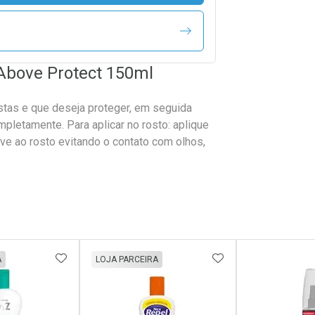
Above Protect 150ml
stas e que deseja proteger, em seguida
pletamente. Para aplicar no rosto: aplique
ve ao rosto evitando o contato com olhos,
FAVORITOS
ADICIONAR AOS FAVORITOS
ADICIONAR AOS 
A
LOJA PARCEIRA