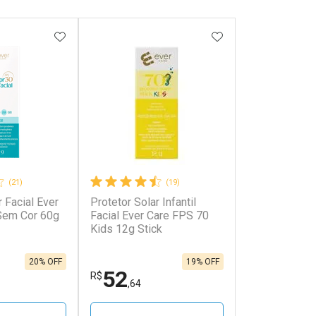
FAVORITOS
ADICIONAR AOS FAVORITOS
ADICIONAR AOS 
(21)
(19)
r Facial Ever
Protetor Solar Infantil
onto
Ativar Desconto
Sem Cor 60g
Facial Ever Care FPS 70
Kids 12g Stick
em Desconto
Comprar sem Desconto
em Desconto
Comprar sem Desconto
7/cada
Por R$ 24,59/cada
7/cada
Por R$ 24,59/cada
20% OFF
19% OFF
52
R$
,64