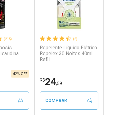
(215)
(2)
posis
Repelente Líquido Elétrico
Icaridina
Repelex 30 Noites 40ml
Refil
42% OFF
24
R$
,59
COMPRAR
FECHAR
FECHAR
FECHAR
FECHAR
rio
Laboratório
os
Por Menos