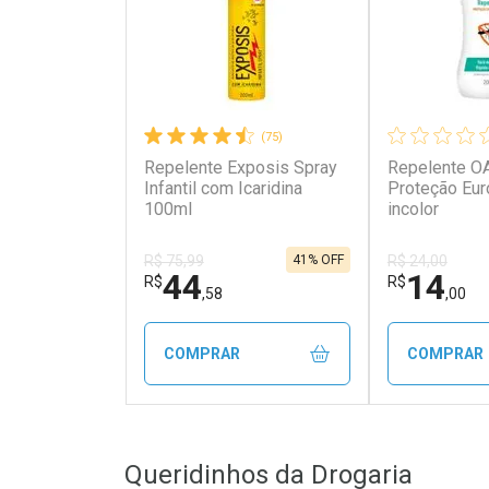
(75)
Repelente Exposis Spray
Repelente O
Infantil com Icaridina
Proteção Eu
100ml
incolor
41% OFF
R$ 75,99
R$ 24,00
44
14
R$
R$
,58
,00
COMPRAR
COMPRAR
FECHAR
FECHAR
Queridinhos da Drogaria
Laboratório
Laborató
Por Menos
Por Men