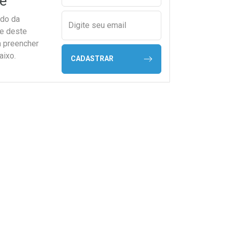
e
ado da
Digite seu email
de deste
a preencher
aixo.
CADASTRAR