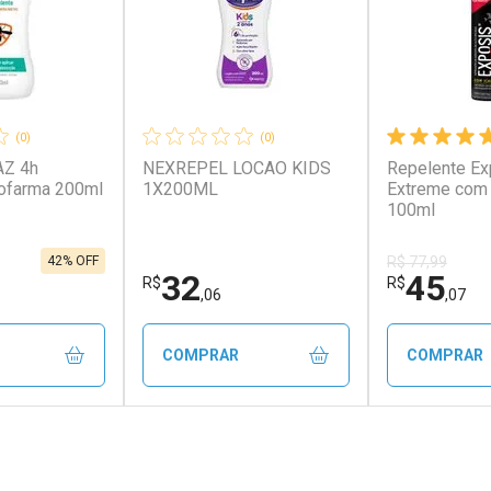
(0)
(0)
AZ 4h
NEXREPEL LOCAO KIDS
Repelente Ex
rofarma 200ml
1X200ML
Extreme com 
100ml
42% OFF
R$ 77,99
32
45
R$
R$
,06
,07
COMPRAR
COMPRAR
FECHAR
FECHAR
FECHAR
FECHAR
rio
Laboratório
Laborató
os
Por Menos
Por Men