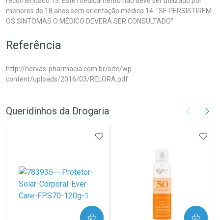
recomendado.13. Este medicamento não deve ser utilizado por
menores de 18 anos sem orientação médica.14. "SE PERSISTIREM
OS SINTOMAS O MÉDICO DEVERÁ SER CONSULTADO".
Referência
http://hervas-pharmacia.com.br/site/wp-
content/uploads/2016/03/RELORA.pdf
Queridinhos da Drogaria
Imagem A
Pró
ADICIONAR AOS FAVORITOS
ADIC
COMPRAR
COMPRAR