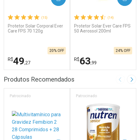
(15)
(14)
Protetor Solar Corporal Ever
Protetor Solar Ever Care FPS
Care FPS 70 120g
50 Aerossol 200ml
20% OFF
24% OFF
49
63
R$
R$
,27
,99
FECHAR
F
FECHAR
F
Produtos Recomendados
Imagem A
Pró
Laboratório
Laboratório
Por Menos
Por Menos
Patrocinado
Patrocinado