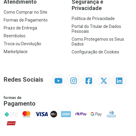
Atendimento
Segurança e
Privacidade
Como Comprar no Site
Política de Privacidade
Formas de Pagamento
Portal do Titular de Dados
Prazo de Entrega
Pessoais
Reembolso
Como Protegemos os Seus
Troca ou Devolução
Dados
Marketplace
Configuração de Cookies
YouTube
Instagram
Facebook
Twitter
Linkedin
Redes Sociais
formas de
Pagamento
PIX
MasterCard
VISA
ELO
AMEX
NuPay
Google Pay
Diners Club
Hipercard