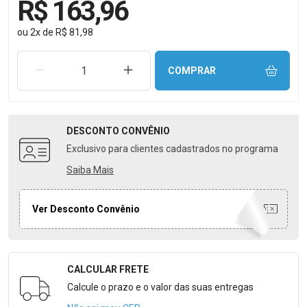
R$ 163,96
ou
2
x
de
R$ 81,98
REMOVER UMA UNIDADE
AUMENTAR UMA UNIDADE
COMPRAR
DESCONTO
CONVÊNIO
Exclusivo para clientes cadastrados no programa
Saiba Mais
Ver Desconto Convênio
CALCULAR FRETE
Formulário para Calcular o Frete
Calcule o prazo e o valor das suas entregas