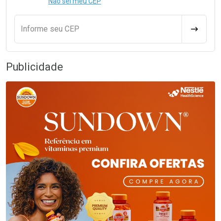
Não sei meu CEP
Informe seu CEP
CALCULA
Publicidade