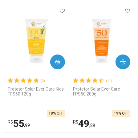
ADICIONAR AOS FAVORITOS
ADIC
COMPRAR
COMPRAR
(2)
(11)
Protetor Solar Ever Care Kids
Protetor Solar Ever Care
FPS60 120g
FPS50 200g
18% OFF
19% OFF
55
49
R$
R$
,99
,89