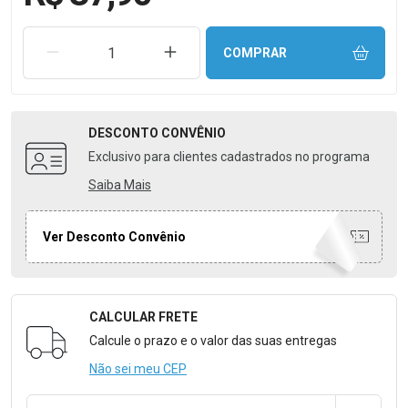
REMOVER UMA UNIDADE
AUMENTAR UMA UNIDADE
COMPRAR
DESCONTO
CONVÊNIO
Exclusivo para clientes cadastrados no programa
Saiba Mais
Ver Desconto Convênio
CALCULAR FRETE
Formulário para Calcular o Frete
Calcule o prazo e o valor das suas entregas
Não sei meu CEP