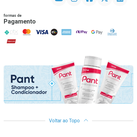
formas de
Pagamento
PIX
MasterCard
VISA
ELO
AMEX
NuPay
Google Pay
Diners Club
Hipercard
Promoção em Destaque
Voltar ao Topo