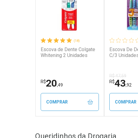
(18)
Escova de Dente Colgate
Escova De De
Whitening 2 Unidades
C/3 Unidade
R$ 47,59
20
43
R$
R$
,49
,92
COMPRAR
COMPRAR
FECHAR
FECHAR
Queridinhos da Drogaria