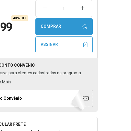
REMOVER UMA UNIDADE
AUMENTAR UMA UNIDA
40% OFF
,99
COMPRAR
ASSINAR
CONTO
CONVÊNIO
usivo para clientes cadastrados no programa
a Mais
o Convênio
CULAR FRETE
o para Calcular o Frete