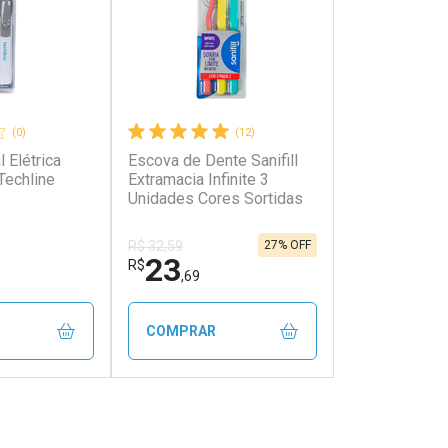
(0)
(12)
 Elétrica
Escova de Dente Sanifill
Techline
Extramacia Infinite 3
Unidades Cores Sortidas
27% OFF
R$ 32,59
23
R$
,69
COMPRAR
FECHAR
FECHAR
FECHAR
FECHAR