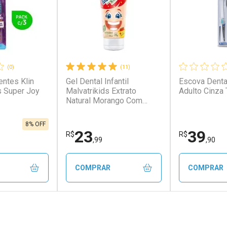
(0)
(11)
ntes Klin
Gel Dental Infantil
Escova Dental
s Super Joy
Malvatrikids Extrato
Adulto Cinza 
Natural Morango Com
Flúor 70g
8% OFF
23
39
R$
R$
,99
,90
COMPRAR
COMPRAR
FECHAR
FECHAR
FECHAR
FECHAR