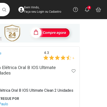
Acesse sua Conta
Precisa de 
Notific
Aces
Bem Vindo,
4
Você po
notifica
Vo
it
BUSCAR
Ver Recursos 
Faça seu Login ou Cadastro
Atendimento ao 
Central de Ajud
crumb
Televendas
4.3
e
4003-3393
6
 Elétrica Oral B IOS Ultimate
ADICIONAR AOS 
dades
létrica Oral B IOS Ultimate Clean 2 Unidades
Paulo