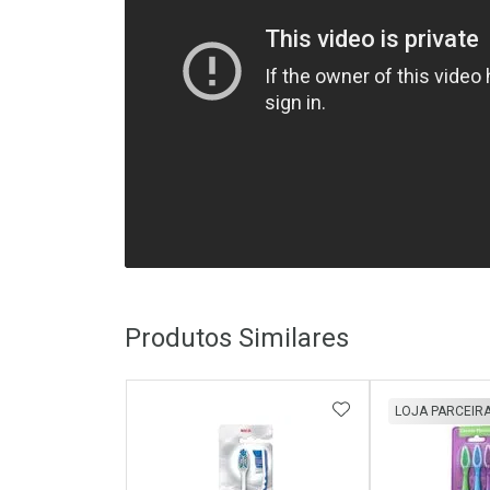
Produtos Similares
ADICIONAR AOS 
LOJA PARCEIR