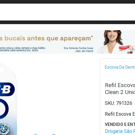
busca
isa?
Bread
Escova De Dent
Refil Escova
Clean 2 Uni
791326
Refil Escova E
Drogaria São 