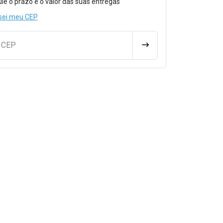
ule o prazo e o valor das suas entregas
sei meu CEP
u CEP
CALCULAR FRETE