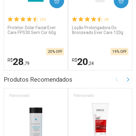
COMPRAR
COMPRAR
(21)
(9)
Protetor Solar Facial Ever
Loção Prolongadora Do
Care FPS30 Sem Cor 60g
Bronzeado Ever Care 120g
20% OFF
19% OFF
28
20
R$
R$
,79
,24
FECHAR
F
FECHAR
F
Produtos Recomendados
Imagem A
Pró
Laboratório
Laboratório
Por Menos
Por Menos
Patrocinado
Patrocinado