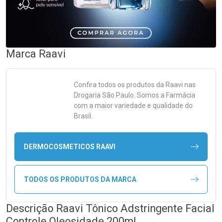
Marca
Raavi
Confira todos os produtos da
Raavi
nas
Drogaria São Paulo. Somos a Farmácia
com a maior variedade e qualidade do
Brasil.
DERMOCOSMETICOS RAAVI
TODOS OS PRODUTOS DA MARCA
Descrição Raavi Tônico Adstringente Facial
Controle Oleosidade 200ml