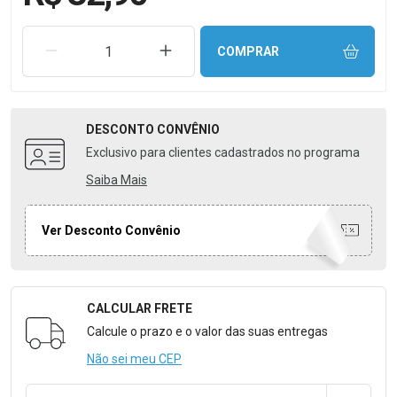
REMOVER UMA UNIDADE
AUMENTAR UMA UNIDADE
COMPRAR
DESCONTO
CONVÊNIO
Exclusivo para clientes cadastrados no programa
Saiba Mais
Ver Desconto Convênio
CALCULAR FRETE
Formulário para Calcular o Frete
Calcule o prazo e o valor das suas entregas
Não sei meu CEP