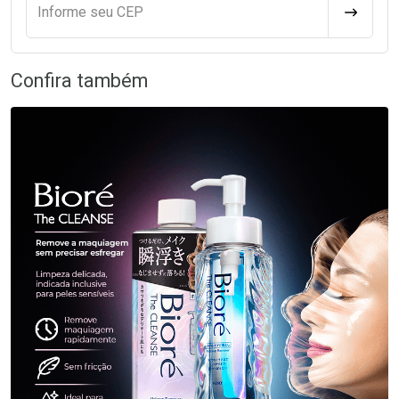
Informe seu CEP
CALCULA
Confira também