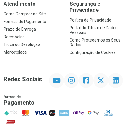
Atendimento
Segurança e
Privacidade
Como Comprar no Site
Política de Privacidade
Formas de Pagamento
Portal do Titular de Dados
Prazo de Entrega
Pessoais
Reembolso
Como Protegemos os Seus
Troca ou Devolução
Dados
Marketplace
Configuração de Cookies
YouTube
Instagram
Facebook
Twitter
Linkedin
Redes Sociais
formas de
Pagamento
PIX
MasterCard
VISA
ELO
AMEX
NuPay
Google Pay
Diners Club
Hipercard