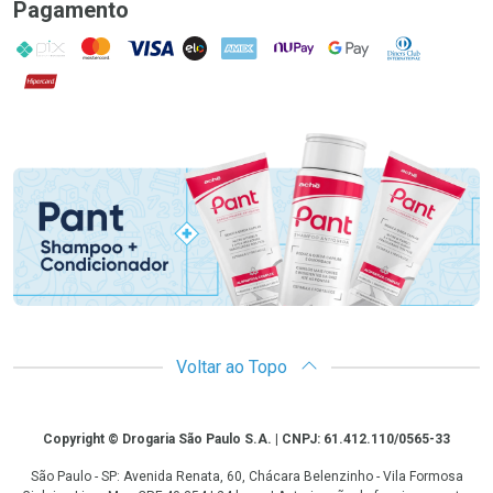
Pagamento
PIX
MasterCard
VISA
ELO
AMEX
NuPay
Google Pay
Diners Club
Hipercard
Promoção em Destaque
Voltar ao Topo
Copyright
Copyright © Drogaria São Paulo S.A. | CNPJ: 61.412.110/0565-33
São Paulo - SP: Avenida Renata, 60, Chácara Belenzinho - Vila Formosa