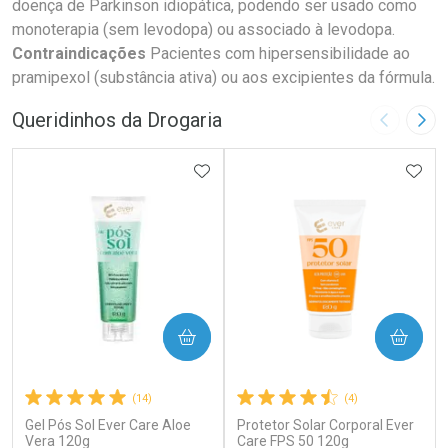
doença de Parkinson idiopática, podendo ser usado como
monoterapia (sem levodopa) ou associado à levodopa.
Contraindicações
Pacientes com hipersensibilidade ao
pramipexol (substância ativa) ou aos excipientes da fórmula.
Queridinhos da Drogaria
Imagem A
Pró
ADICIONAR AOS FAVORITOS
ADIC
COMPRAR
COMPRAR
(14)
(4)
Gel Pós Sol Ever Care Aloe
Protetor Solar Corporal Ever
Vera 120g
Care FPS 50 120g