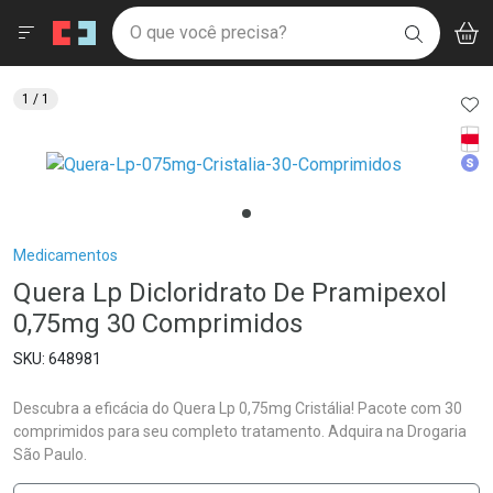
Drogaria São Paulo
Menu
Aces
Ir direto para a home
O que você precisa?
V
i
BUSCAR
Navegue pela página
Ir direto para o conteúdo
Faça a sua busca
Ir direto para a busca
Ir direto para a conta
AD
1
/ 1
Ir direto para a ajuda
Tarj
Ir direto para a notificações
Med
Ir direto para o carrinho
Ir direto para o menu
Breadcrumb
Medicamentos
Quera Lp Dicloridrato De Pramipexol
0,75mg 30 Comprimidos
648981
Descubra a eficácia do Quera Lp 0,75mg Cristália! Pacote com 30
comprimidos para seu completo tratamento. Adquira na Drogaria
São Paulo.