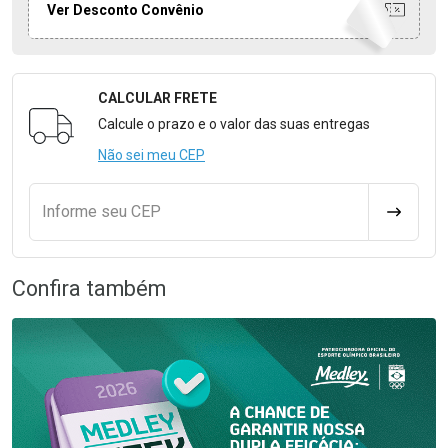
Ver Desconto Convênio
CALCULAR FRETE
Formulário para Calcular o Frete
Calcule o prazo e o valor das suas entregas
Não sei meu CEP
Informe seu CEP
CALCULA
Confira também