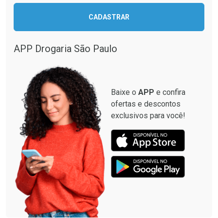
Ativar Desconto
CADASTRAR
Ativar Desconto
Comprar sem Desconto
Comprar sem Desconto
Por R$ 28,90/cada
Por R$ 130,95/cada
APP Drogaria São Paulo
Comprar sem Desconto
Comprar sem Desconto
Por R$ 28,90/cada
Por R$ 130,95/cada
Baixe o
APP
e confira
ofertas e descontos
exclusivos para você!