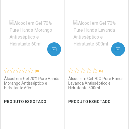
FECHAR
FECHAR
FEC
FEC
Laboratório
Por Menos
Laboratório
Por Menos
AVISE-ME
AVISE-ME
(0)
(0)
Álcool em Gel 70% Pure Hands
Álcool em Gel 70% Pure Hands
Morango Antisséptico e
Lavanda Antisséptico e
Hidratante 60ml
Hidratante 500ml
Ver Desconto Convênio
Ver Desconto Convênio
PRODUTO ESGOTADO
PRODUTO ESGOTADO
FECHAR
FECHAR
FEC
FEC