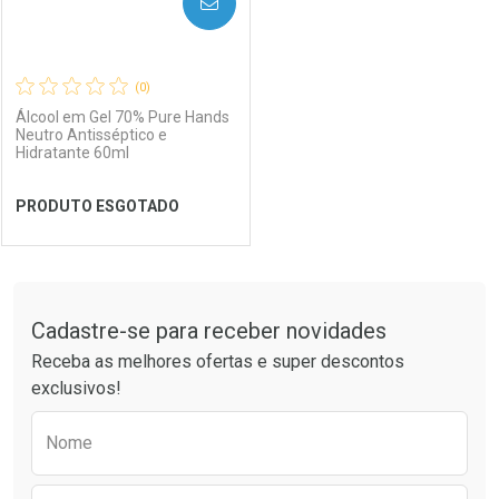
AVISE-ME
(0)
Álcool em Gel 70% Pure Hands
Neutro Antisséptico e
Hidratante 60ml
Ver Desconto Convênio
Ver Desconto Convênio
PRODUTO ESGOTADO
FECHAR
FECHAR
Tudo sobre a Drogaria São Paulo
Cadastre-se para receber novidades
Laboratório
Por Menos
Receba as melhores ofertas e super descontos
exclusivos!
Preencha o formulário abaixo para receber 
Nome