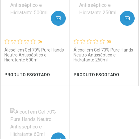
AVISE-ME
AVISE-ME
(0)
(0)
Álcool em Gel 70% Pure Hands
Álcool em Gel 70% Pure Hands
Neutro Antisséptico e
Neutro Antisséptico e
Hidratante 500ml
Hidratante 250ml
Ver Desconto Convênio
Ver Desconto Convênio
PRODUTO ESGOTADO
PRODUTO ESGOTADO
FECHAR
FECHAR
FEC
FEC
Laboratório
Por Menos
Laboratório
Por Menos