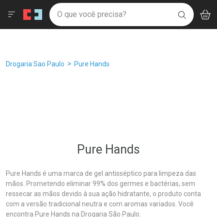
Drogaria São Paulo
Âncoras
Menu
Aces
Ir direto para a home
O que você precisa?
Filtros
Ordenar por
V
i
BUSCAR
Navegue pela página
Ir direto para o conteúdo
Faça a sua busca
Ir direto para a busca
Ir direto para a conta
Ir direto para a ajuda
Breadcrumb
Drogaria Sao Paulo
Pure Hands
Ir direto para a notificações
Ir direto para o carrinho
Ir direto para o menu
Pure Hands
Pure Hands é uma marca de gel antisséptico para limpeza das
mãos. Prometendo eliminar 99% dos germes e bactérias, sem
ressecar as mãos devido à sua ação hidratante, o produto conta
com a versão tradicional neutra e com aromas variados. Você
encontra Pure Hands na Drogaria São Paulo.