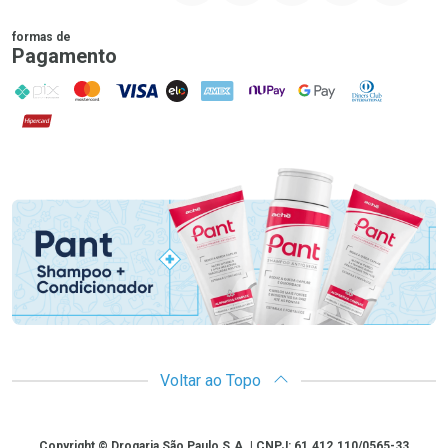
formas de
Pagamento
PIX
MasterCard
VISA
ELO
AMEX
NuPay
Google Pay
Diners Club
Hipercard
Promoção em Destaque
Voltar ao Topo
Copyright
Copyright © Drogaria São Paulo S.A. | CNPJ: 61.412.110/0565-33