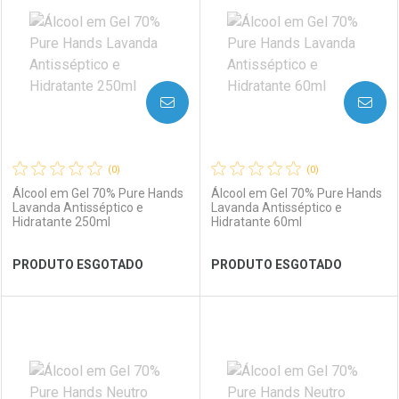
Laboratório
Por Menos
Laboratório
Por Menos
AVISE-ME
AVISE-ME
(0)
(0)
Álcool em Gel 70% Pure Hands
Álcool em Gel 70% Pure Hands
Lavanda Antisséptico e
Lavanda Antisséptico e
Hidratante 250ml
Hidratante 60ml
Ver Desconto Convênio
Ver Desconto Convênio
PRODUTO ESGOTADO
PRODUTO ESGOTADO
FECHAR
FECHAR
FEC
FEC
Laboratório
Por Menos
Laboratório
Por Menos