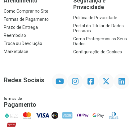
Atendimento
Segurança e
Privacidade
Como Comprar no Site
Política de Privacidade
Formas de Pagamento
Portal do Titular de Dados
Prazo de Entrega
Pessoais
Reembolso
Como Protegemos os Seus
Troca ou Devolução
Dados
Marketplace
Configuração de Cookies
YouTube
Instagram
Facebook
Twitter
Linkedin
Redes Sociais
formas de
Pagamento
PIX
MasterCard
VISA
ELO
AMEX
NuPay
Google Pay
Diners Club
Hipercard