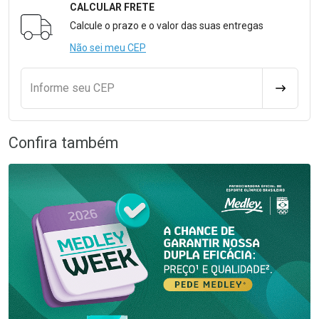
CALCULAR FRETE
Formulário para Calcular o Frete
Calcule o prazo e o valor das suas entregas
Não sei meu CEP
Informe seu CEP
CALCULA
Confira também