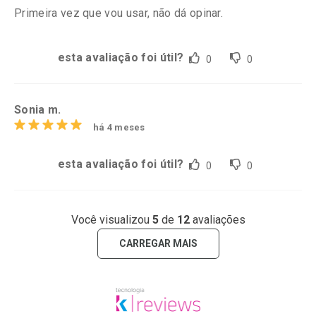
Primeira vez que vou usar, não dá opinar.
esta avaliação foi útil?
0
0
Sonia m.
há 4 meses
esta avaliação foi útil?
0
0
Você visualizou
5
de
12
avaliações
CARREGAR MAIS