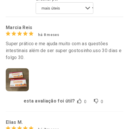
Comprar sem Desconto
Comprar sem Desconto
Por R$ 44,70/cada
Por R$ 74,24/cada
Comprar sem Desconto
Comprar sem Desconto
Por R$ 44,70/cada
Por R$ 74,24/cada
Marcia Reis
há 8 meses
Super prático e me ajuda muito com as questões
intestinais além de ser super gostosinho.uso 30 dias e
folgo 30.
esta avaliação foi útil?
0
0
Elias M.