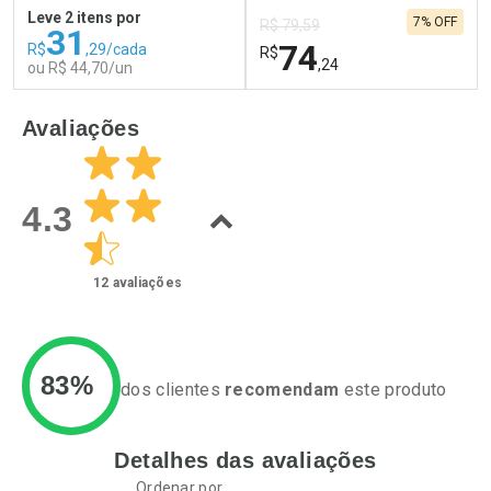
Comprar sem Desconto
Comprar sem Desconto
Leve 2 itens por
7% OFF
Por R$ 61,55/cada
Por R$ 20,24/cada
R$ 79,59
31
74
R$
,29/cada
R$
,24
ou R$ 44,70/un
FECHAR
F
FECHAR
F
Avaliações
Laboratório
Laboratório
Por Menos
Por Menos
4.3
12
avaliações
83%
dos clientes
recomendam
este produto
Detalhes das avaliações
Ativar Desconto
Ativar Desconto
Ordenar por