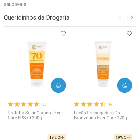
saudáveis.
Queridinhos da Drogaria
Imagem A
Pró
ADICIONAR AOS FAVORITOS
ADIC
COMPRAR
COMPRAR
(20)
(9)
Protetor Solar Corporal Ever
Loção Prolongadora Do
Care FPS70 200g
Bronzeado Ever Care 120g
19% OFF
19% OFF