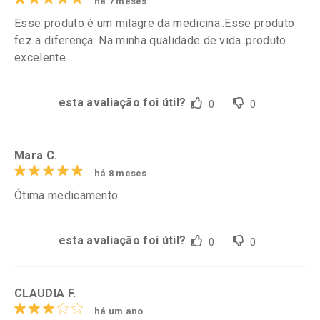
há 7 meses
Esse produto é um milagre da medicina..Esse produto
fez a diferença. Na minha qualidade de vida..produto
excelente....
esta avaliação foi útil?
0
0
Mara C.
há 8 meses
Ótima medicamento
esta avaliação foi útil?
0
0
CLAUDIA F.
há um ano