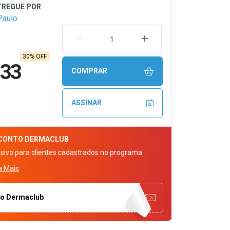
Paulo
REMOVER UMA UNIDADE
AUMENTAR UMA UNIDA
30% OFF
,33
COMPRAR
ASSINAR
CONTO
DERMACLUB
usivo para clientes cadastrados no programa
a Mais
to Dermaclub