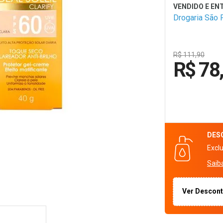
Drogaria São 
R$ 111,90
R$ 78
DES
Excl
Saib
Ver Descon