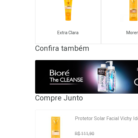
Extra Clara
More
Confira também
Compre Junto
Protetor Solar Facial Vichy I
R$ 111,90