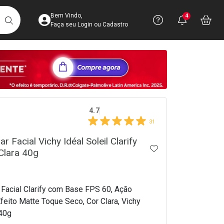
Acesse sua Conta
Precisa de 
Notific
Aces
Bem Vindo,
4
Você po
notifica
Vo
it
BUSCAR
Ver Recursos 
Faça seu Login ou Cadastro
Atendimento ao 
Central de Ajud
crumb
Televendas
4.7
4003-3393
31
ar Facial Vichy Idéal Soleil Clarify
ADICIONAR AOS 
Clara 40g
 Facial Clarify com Base FPS 60, Ação
feito Matte Toque Seco, Cor Clara, Vichy
 40g