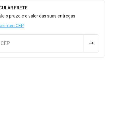
CULAR FRETE
o para Calcular o Frete
ule o prazo e o valor das suas entregas
sei meu CEP
u CEP
CALCULAR FRETE