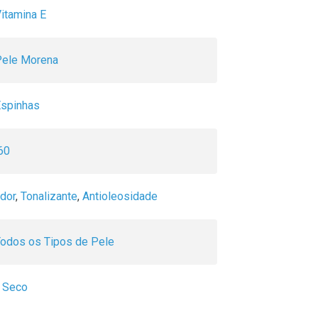
itamina E
Pele Morena
Espinhas
60
dor
,
Tonalizante
,
Antioleosidade
Todos os Tipos de Pele
 Seco