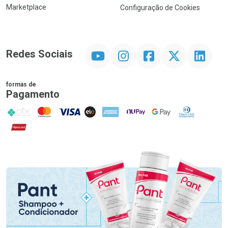
Marketplace
Configuração de Cookies
YouTube
Instagram
Facebook
Twitter
Linkedin
Redes Sociais
formas de
Pagamento
PIX
MasterCard
VISA
ELO
AMEX
NuPay
Google Pay
Diners Club
Hipercard
Promoção em Destaque