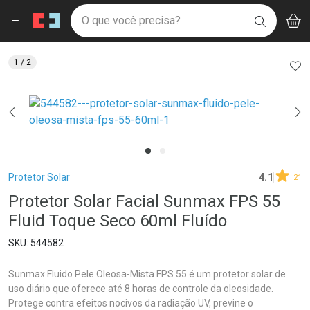
Drogaria São Paulo
Menu
Aces
Ir direto para a home
O que você precisa?
V
i
BUSCAR
Navegue pela página
Ir direto para o conteúdo
Faça a sua busca
Ir direto para a busca
Ir direto para a conta
AD
1
/ 2
Ir direto para a ajuda
Ir direto para a notificações
Ir direto para o carrinho
Ir direto para o menu
Breadcrumb
Protetor Solar
4.1
21
Protetor Solar Facial Sunmax FPS 55
Fluid Toque Seco 60ml Fluído
544582
Sunmax Fluido Pele Oleosa-Mista FPS 55 é um protetor solar de
uso diário que oferece até 8 horas de controle da oleosidade.
Protege contra efeitos nocivos da radiação UV, previne o