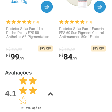
COMPRAR
COMPRAR
(128)
(130)
Protetor Solar Facial La
Protetor Solar Facial Eucerin
Ativar Desconto
Ativar Desconto
Roche-Posay FPS 50
FPS 60 Sun Pigment Control
Anthelios AE-Pigmentation
Comprar sem Desconto
Antimanchas 50ml Fluido
Comprar sem Desconto
Anti-Idade 40g
Por R$ 55,99/cada
Por R$ 34,39/cada
Comprar sem Desconto
Comprar sem Desconto
29% OFF
28% OFF
Por R$ 55,99/cada
Por R$ 34,39/cada
R$ 139,99
R$ 118,59
99
84
R$
R$
,99
,99
FECHAR
F
FECHAR
F
Avaliações
Dermaclub
Laboratório
Por Menos
Por Menos
4.1
21
avaliações