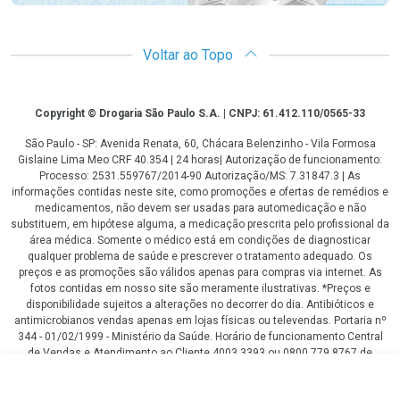
Voltar ao Topo
Copyright
Copyright © Drogaria São Paulo S.A. | CNPJ: 61.412.110/0565-33
São Paulo - SP: Avenida Renata, 60, Chácara Belenzinho - Vila Formosa
Gislaine Lima Meo CRF 40.354 | 24 horas| Autorização de funcionamento:
Processo: 2531.559767/2014-90 Autorização/MS: 7.31847.3 | As
informações contidas neste site, como promoções e ofertas de remédios e
medicamentos, não devem ser usadas para automedicação e não
substituem, em hipótese alguma, a medicação prescrita pelo profissional da
área médica. Somente o médico está em condições de diagnosticar
qualquer problema de saúde e prescrever o tratamento adequado. Os
preços e as promoções são válidos apenas para compras via internet. As
fotos contidas em nosso site são meramente ilustrativas. *Preços e
disponibilidade sujeitos a alterações no decorrer do dia. Antibióticos e
antimicrobianos vendas apenas em lojas físicas ou televendas. Portaria nº
344 - 01/02/1999 - Ministério da Saúde. Horário de funcionamento Central
de Vendas e Atendimento ao Cliente 4003 3393 ou 0800 779 8767 de
domingo a domingo das 08h00 às 20h00.