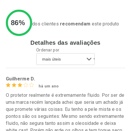
86%
dos clientes
recomendam
este produto
Ativar Desconto
Detalhes das avaliações
Ativar Desconto
Ordenar por
Comprar sem Desconto
Comprar sem Desconto
Comprar sem Desconto
Por R$ 99,99/cada
Por R$ 84,99/cada
Comprar sem Desconto
Por R$ 99,99/cada
Por R$ 84,99/cada
Guilherme D.
há um ano
O protetor realmente é extremamente fluido. Por ser de
uma marca recém lançada achei que seria um achado já
que promete várias coisas. Eu tenho a pele mista e os
pontos são os seguintes: Mesmo sendo extremamente
fluido, não segura tanto assim a oleosidade e deixa
white cast. Porém não arde os olhos e tem toque seco.