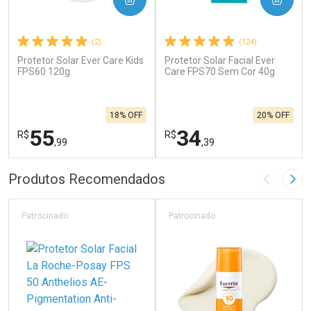
(2)
(124)
Protetor Solar Ever Care Kids
Protetor Solar Facial Ever
FPS60 120g
Care FPS70 Sem Cor 40g
18% OFF
20% OFF
55
34
R$
R$
,99
,39
FECHAR
F
FECHAR
F
Produtos Recomendados
Imagem A
Pró
Laboratório
Laboratório
Por Menos
Por Menos
Patrocinado
Patrocinado