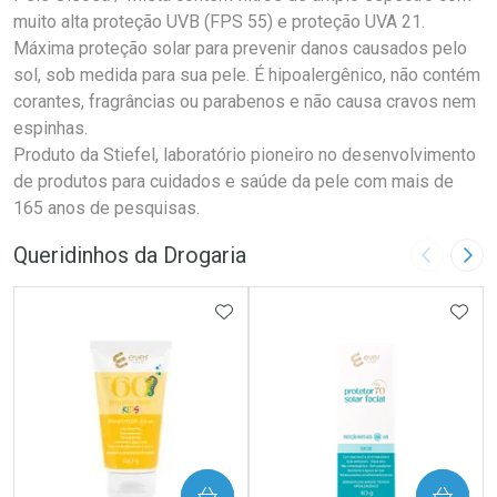
muito alta proteção UVB (FPS 55) e proteção UVA 21.
Máxima proteção solar para prevenir danos causados pelo
sol, sob medida para sua pele. É hipoalergênico, não contém
corantes, fragrâncias ou parabenos e não causa cravos nem
espinhas.
Produto da Stiefel, laboratório pioneiro no desenvolvimento
de produtos para cuidados e saúde da pele com mais de
165 anos de pesquisas.
Queridinhos da Drogaria
Imagem A
Pró
ADICIONAR AOS FAVORITOS
ADIC
COMPRAR
COMPRAR