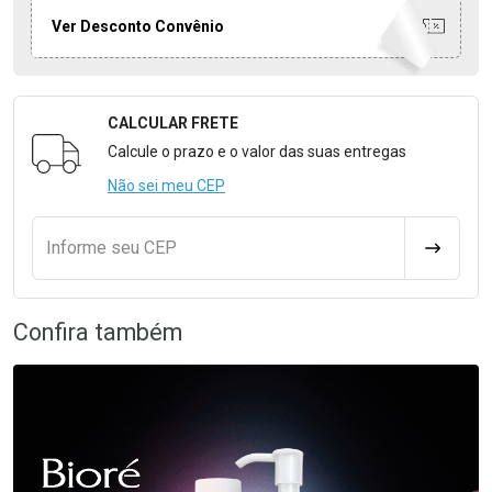
Ver Desconto Convênio
CALCULAR FRETE
Formulário para Calcular o Frete
Calcule o prazo e o valor das suas entregas
Não sei meu CEP
Informe seu CEP
CALCULA
Confira também