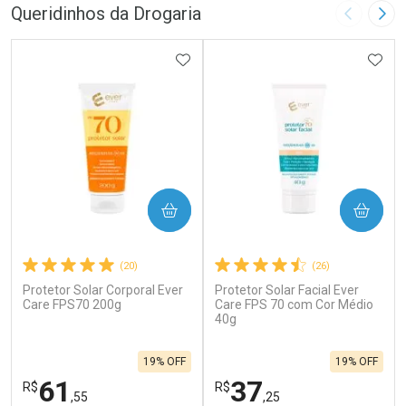
Queridinhos da Drogaria
Imagem A
Pró
ADICIONAR AOS FAVORITOS
ADIC
COMPRAR
COMPRAR
(20)
(26)
Protetor Solar Corporal Ever
Protetor Solar Facial Ever
Care FPS70 200g
Care FPS 70 com Cor Médio
40g
19% OFF
19% OFF
61
37
R$
R$
,55
,25