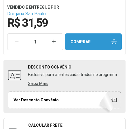
Drogaria São Paulo
R$ 31,59
REMOVER UMA UNIDADE
AUMENTAR UMA UNIDADE
COMPRAR
DESCONTO
CONVÊNIO
Exclusivo para clientes cadastrados no programa
Saiba Mais
Ver Desconto Convênio
CALCULAR FRETE
Formulário para Calcular o Frete