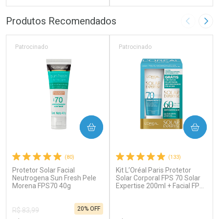
FECHAR
F
FECHAR
F
Produtos Recomendados
Imagem A
Pró
Laboratório
Laboratório
Por Menos
Por Menos
Patrocinado
Patrocinado
COMPRAR
COMPRAR
(80)
(133)
Protetor Solar Facial
Kit L’Oréal Paris Protetor
Ativar Desconto
Ativar Desconto
Neutrogena Sun Fresh Pele
Solar Corporal FPS 70 Solar
Morena FPS70 40g
Comprar sem Desconto
Expertise 200ml + Facial FPS
Comprar sem Desconto
60 Antioleosidade 25g
Por R$ 61,55/cada
Por R$ 37,25/cada
Comprar sem Desconto
Comprar sem Desconto
20% OFF
Por R$ 61,55/cada
Por R$ 37,25/cada
R$ 83,99