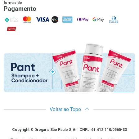
formas de
Pagamento
PIX
MasterCard
VISA
ELO
AMEX
NuPay
Google Pay
Diners Club
Hipercard
Promoção em Destaque
Voltar ao Topo
Copyright
Copyright © Drogaria São Paulo S.A. | CNPJ: 61.412.110/0565-33