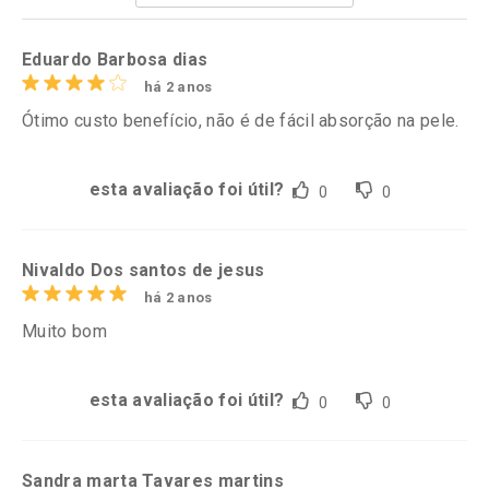
Por R$ 67,60/cada
Por R$ 96,03/cada
Eduardo Barbosa dias
há 2 anos
Ótimo custo benefício, não é de fácil absorção na pele.
esta avaliação foi útil?
0
0
Nivaldo Dos santos de jesus
há 2 anos
Muito bom
esta avaliação foi útil?
0
0
Sandra marta Tavares martins