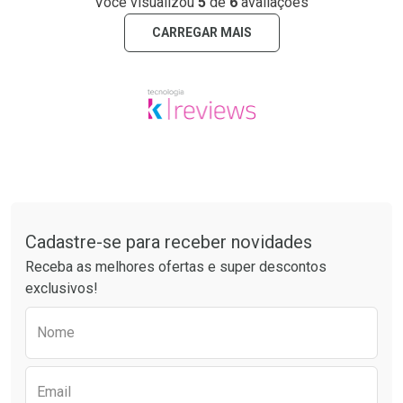
Você visualizou
5
de
6
avaliações
CARREGAR MAIS
Tudo sobre a Drogaria São Paulo
Cadastre-se para receber novidades
Receba as melhores ofertas e super descontos
exclusivos!
Preencha o formulário abaixo para receber 
Nome
Email