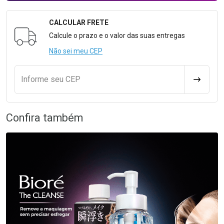
CALCULAR FRETE
Formulário para Calcular o Frete
Calcule o prazo e o valor das suas entregas
Não sei meu CEP
Informe seu CEP
CALCULA
Confira também