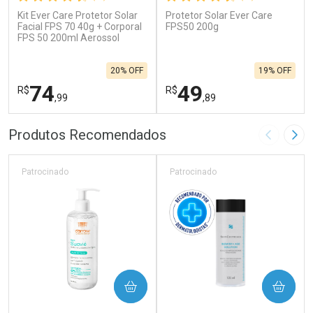
Kit Ever Care Protetor Solar
Protetor Solar Ever Care
Facial FPS 70 40g + Corporal
FPS50 200g
FPS 50 200ml Aerossol
20% OFF
19% OFF
74
49
R$
R$
,99
,89
FECHAR
F
FECHAR
F
Produtos Recomendados
Imagem A
Pró
Laboratório
Laboratório
Por Menos
Por Menos
Patrocinado
Patrocinado
COMPRAR
COMPRAR