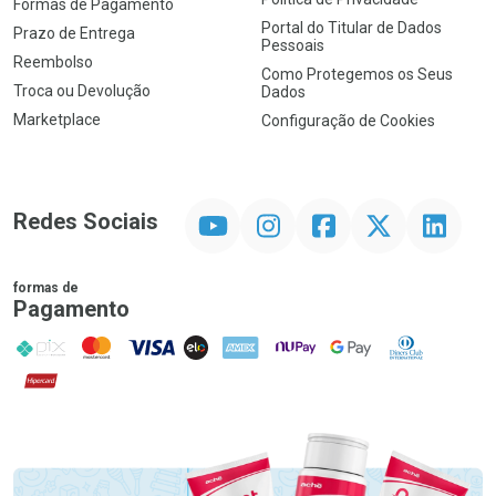
Formas de Pagamento
Portal do Titular de Dados
Prazo de Entrega
Pessoais
Reembolso
Como Protegemos os Seus
Troca ou Devolução
Dados
Marketplace
Configuração de Cookies
YouTube
Instagram
Facebook
Twitter
Linkedin
Redes Sociais
formas de
Pagamento
PIX
MasterCard
VISA
ELO
AMEX
NuPay
Google Pay
Diners Club
Hipercard
Promoção em Destaque