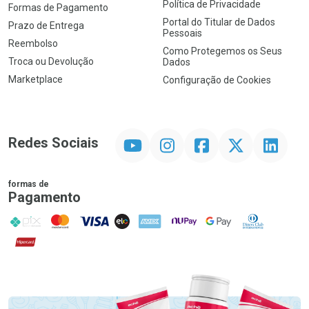
Política de Privacidade
Formas de Pagamento
Portal do Titular de Dados
Prazo de Entrega
Pessoais
Reembolso
Como Protegemos os Seus
Troca ou Devolução
Dados
Marketplace
Configuração de Cookies
YouTube
Instagram
Facebook
Twitter
Linkedin
Redes Sociais
formas de
Pagamento
PIX
MasterCard
VISA
ELO
AMEX
NuPay
Google Pay
Diners Club
Hipercard
Promoção em Destaque