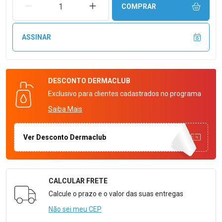
REMOVER UMA UNIDADE
AUMENTAR UMA UNIDADE
COMPRAR
ASSINAR
DESCONTO
DERMACLUB
Exclusivo para clientes cadastrados no programa
Saiba Mais
Ver Desconto Dermaclub
CALCULAR FRETE
Formulário para Calcular o Frete
Calcule o prazo e o valor das suas entregas
Não sei meu CEP