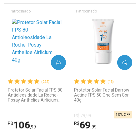
Laboratório
Laboratório
Por Menos
Por Menos
Patrocinado
Patrocinado
COMPRAR
COMPRAR
(292)
(13)
Protetor Solar Facial FPS 80
Protetor Solar Facial Darrow
Ativar Desconto
Ativar Desconto
Antioleosidade La Roche-
Actine FPS 50 One Sem Cor
Posay Anthelios Airlicium
Comprar sem Desconto
40g
Comprar sem Desconto
40g
Por R$ 76,94/cada
Por R$ 61,55/cada
Comprar sem Desconto
Comprar sem Desconto
13% OFF
Por R$ 76,94/cada
Por R$ 61,55/cada
R$ 79,99
106
69
R$
R$
,99
,99