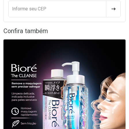
Informe seu CEP
CALCULA
Confira também