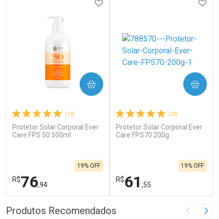
ADICIONAR AOS FAVORITOS
ADIC
COMPRAR
COMPRAR
(13)
(20)
Protetor Solar Corporal Ever
Protetor Solar Corporal Ever
Care FPS 50 500ml
Care FPS70 200g
19% OFF
19% OFF
76
61
R$
R$
,94
,55
FECHAR
F
FECHAR
F
Produtos Recomendados
Imagem A
Pró