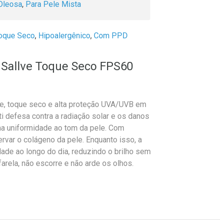
Oleosa
,
Para Pele Mista
oque Seco
,
Hipoalergênico
,
Com PPD
l Sallve Toque Seco FPS60
eve, toque seco e alta proteção UVA/UVB em
 defesa contra a radiação solar e os danos
ona uniformidade ao tom da pele. Com
ervar o colágeno da pele. Enquanto isso, a
dade ao longo do dia, reduzindo o brilho sem
rela, não escorre e não arde os olhos.