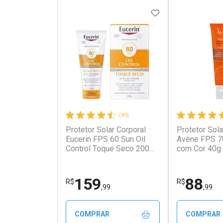
ADICIONAR AOS 
(49)
Protetor Solar Corporal
Protetor Sola
Eucerin FPS 60 Sun Oil
Avène FPS 7
Control Toque Seco 200ml
com Cor 40g
Loção
159
88
R$
R$
,99
,99
COMPRAR
COMPRAR