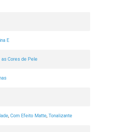
na E
 as Cores de Pele
has
dade
,
Com Efeito Matte
,
Tonalizante