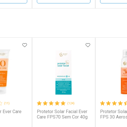
FECHAR
FECHAR
FECHAR
FECHAR
rio
Laboratório
Laborató
os
Por Menos
Por Men
FAVORITOS
ADICIONAR AOS FAVORITOS
ADICIONAR AOS 
(11)
(124)
r Ever Care
Protetor Solar Facial Ever
Protetor Sola
conto
Ativar Desconto
Ativar Desc
Care FPS70 Sem Cor 40g
FPS 30 Aero