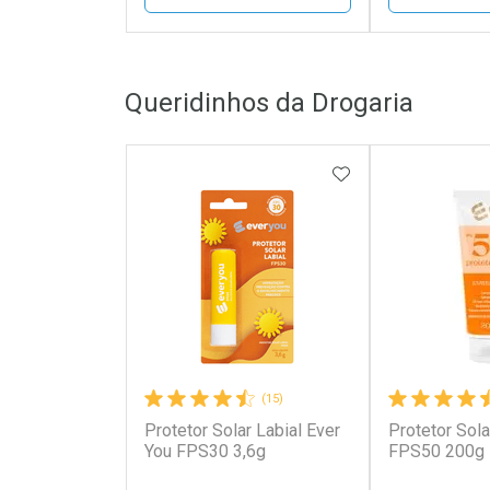
FECHAR
FECHAR
Queridinhos da Drogaria
Laboratório
Laborató
Por Menos
Por Men
ADICIONAR AOS 
(15)
Protetor Solar Labial Ever
Protetor Sola
Ativar Desconto
Ativar Des
You FPS30 3,6g
FPS50 200g