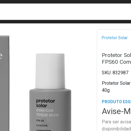
busca
isa?
Bread
Protetor Solar
Protetor So
FPS60 Com 
832987
Protetor Sola
40g
PRODUTO ES
Avise-M
Para ser avis
disponibilida