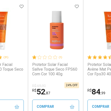
FAVORITOS
ADICIONAR AOS FAVORITOS
ADICIONAR AOS 
(31)
(1)
r Facial
Protetor Solar Facial
Protetor Sola
0 Toque Seco
Sallve Toque Seco FPS60
Avène Mat P
Com Cor 100 40g
Cor Fps30 4
24% OFF
R$ 69,90
52
84
R$
R$
,87
,99
COMPRAR
COMPRAR