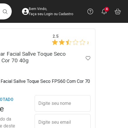
Acesse sua Conta
Precisa de 
Notific
Aces
Bem Vindo,
4
Você po
notifica
Vo
it
BUSCAR
Ver Recursos 
Faça seu Login ou Cadastro
crumb
2.5
Atendimento ao 
2
Central de Ajud
lar Facial Sallve Toque Seco
ADICIONAR AOS 
Cor 70 40g
Televendas
4003-3393
r Facial Sallve Toque Seco FPS60 Com Cor 70
Preencher nome e email para s
GOTADO
Digite seu nome
e
ado da
Digite seu email
de deste