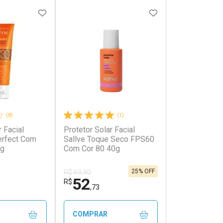
FAVORITOS
ADICIONAR AOS FAVORITOS
ADICIONAR AOS 
(8)
(1)
r Facial
Protetor Solar Facial
erfect Com
Sallve Toque Seco FPS60
0g
Com Cor 80 40g
25% OFF
R$ 69,90
52
R$
,73
COMPRAR