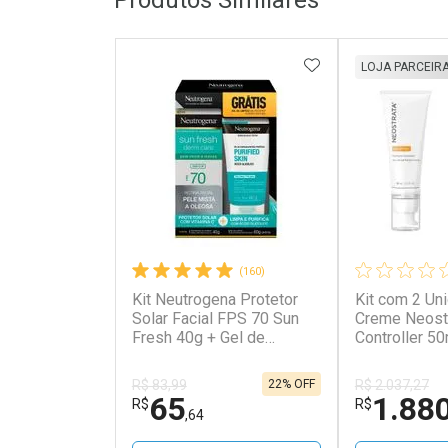
Produtos Similares
ADICIONAR AOS 
LOJA PARCEIR
(160)
Kit Neutrogena Protetor
Kit com 2 Un
Solar Facial FPS 70 Sun
Creme Neost
Fresh 40g + Gel de
Controller 50
Limpeza Purified Skin
Pele Oleosa 60g
22% OFF
R$ 83,99
R$ 2.037,27
65
1.88
R$
R$
,64