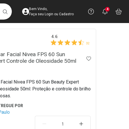
Acesse sua Conta
Precisa de 
Notific
Aces
Bem Vindo,
4
Você po
notifica
Vo
it
BUSCAR
Ver Recursos 
Faça seu Login ou Cadastro
crumb
4.6
Atendimento ao 
32
Central de Ajud
lar Facial Nivea FPS 60 Sun
ADICIONAR AOS 
rt Controle de Oleosidade 50ml
Televendas
4003-3393
r Facial Nivea FPS 60 Sun Beauty Expert
leosidade 50ml: Proteção e controle do brilho
eosas.
Paulo
REMOVER UMA UNIDADE
AUMENTAR UMA UNIDA