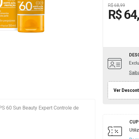
R$ 68,99
R$ 64
DES
Excl
Saib
Ver Descont
FPS 60 Sun Beauty Expert Controle de
CUP
Util