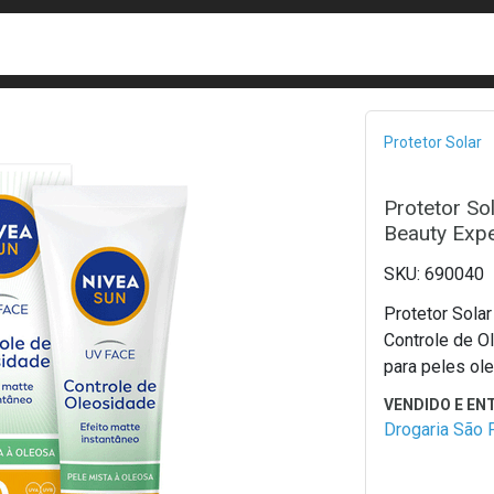
busca
isa?
Bread
Protetor Solar
Protetor So
Beauty Expe
690040
Protetor Sola
Controle de O
para peles ol
Drogaria São 