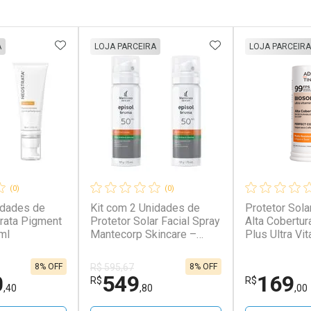
FAVORITOS
ADICIONAR AOS FAVORITOS
ADICIONAR AOS 
A
LOJA PARCEIRA
LOJA PARCEIRA
(0)
(0)
idades de
Kit com 2 Unidades de
Protetor Sola
rata Pigment
Protetor Solar Facial Spray
Alta Cobertur
ml
Mantecorp Skincare –
Plus Ultra Vi
Episol Bruma 75ml
Cor Noce
8% OFF
8% OFF
R$ 595,67
0
549
169
R$
R$
,40
,80
,00