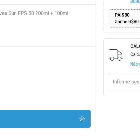
Regr
Nivea Sun FPS 50 200ml + 100ml
PAIS80
Ganhe R$80 
CAL
Formulári
Calc
Não 
Informe se