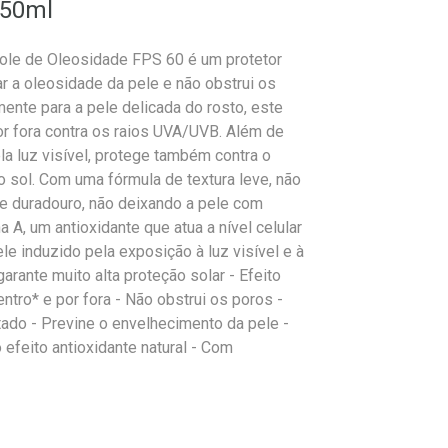
 50ml
ole de Oleosidade FPS 60 é um protetor
ar a oleosidade da pele e não obstrui os
nte para a pele delicada do rosto, este
or fora contra os raios UVA/UVB. Além de
la luz visível, protege também contra o
 sol. Com uma fórmula de textura leve, não
 e duradouro, não deixando a pele com
A, um antioxidante que atua a nível celular
le induzido pela exposição à luz visível e à
garante muito alta proteção solar - Efeito
ntro* e por fora - Não obstrui os poros -
do - Previne o envelhecimento da pele -
 efeito antioxidante natural - Com