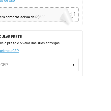
as de Uso
em compras acima de R$600
CULAR FRETE
o para Calcular o Frete
ule o prazo e o valor das suas entregas
sei meu CEP
u CEP
CALCULAR FRETE