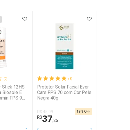
FAVORITOS
ADICIONAR AOS FAVORITOS
ADICIONAR AOS 
(0)
(5)
r Stick 12HS
Protetor Solar Facial Ever
a Biosole E
Care FPS 70 com Cor Pele
tamin FPS 99
Negra 40g
19% OFF
R$ 45,99
37
R$
,25