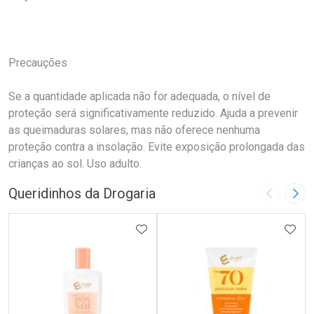
Precauções
Se a quantidade aplicada não for adequada, o nível de
proteção será significativamente reduzido. Ajuda a prevenir
as queimaduras solares, mas não oferece nenhuma
proteção contra a insolação. Evite exposição prolongada das
crianças ao sol. Uso adulto.
Queridinhos da Drogaria
Imagem A
Pró
ADICIONAR AOS FAVORITOS
ADIC