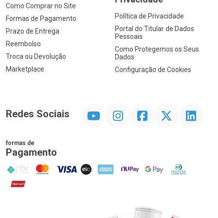
Como Comprar no Site
Política de Privacidade
Formas de Pagamento
Portal do Titular de Dados
Prazo de Entrega
Pessoais
Reembolso
Como Protegemos os Seus
Troca ou Devolução
Dados
Marketplace
Configuração de Cookies
YouTube
Instagram
Facebook
Twitter
Linkedin
Redes Sociais
formas de
Pagamento
PIX
MasterCard
VISA
ELO
AMEX
NuPay
Google Pay
Diners Club
Hipercard
Promoção em Destaque