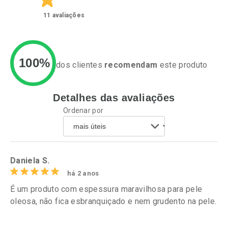
11
avaliações
100%
dos clientes
recomendam
este produto
Ativar Desconto
Detalhes das avaliações
Ativar Desconto
Ordenar por
Comprar sem Desconto
Comprar sem Desconto
Comprar sem Desconto
Por R$ 99,99/cada
Por R$ 93,99/cada
Comprar sem Desconto
Por R$ 99,99/cada
Por R$ 93,99/cada
Daniela S.
há 2 anos
É um produto com espessura maravilhosa para pele
oleosa, não fica esbranquiçado e nem grudento na pele.