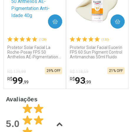
COMPRAR
COMPRAR
(128)
(130)
Protetor Solar Facial La
Protetor Solar Facial Eucerin
Ativar Desconto
Ativar Desconto
Roche-Posay FPS 50
FPS 60 Sun Pigment Control
Anthelios AE-Pigmentation
Comprar sem Desconto
Antimanchas 50ml Fluido
Comprar sem Desconto
Anti-Idade 40g
Por R$ 17,59/cada
Por R$ 49,27/cada
Comprar sem Desconto
Comprar sem Desconto
29% OFF
21% OFF
Por R$ 17,59/cada
Por R$ 49,27/cada
R$ 139,99
R$ 118,59
99
93
R$
R$
,99
,99
FECHAR
F
FECHAR
F
Avaliações
Dermaclub
Laboratório
Por Menos
Por Menos
5.0