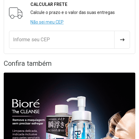
CALCULAR FRETE
Formulário para Calcular o Frete
Calcule o prazo e o valor das suas entregas
Não sei meu CEP
Informe seu CEP
CALCULA
Confira também