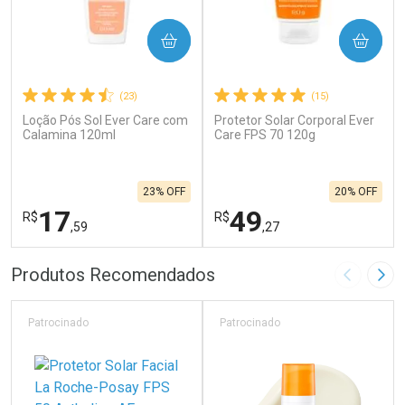
COMPRAR
COMPRAR
(23)
(15)
Loção Pós Sol Ever Care com
Protetor Solar Corporal Ever
Calamina 120ml
Care FPS 70 120g
23% OFF
20% OFF
17
49
R$
R$
,59
,27
FECHAR
F
FECHAR
F
Produtos Recomendados
Imagem A
Pró
Laboratório
Laboratório
Por Menos
Por Menos
Patrocinado
Patrocinado