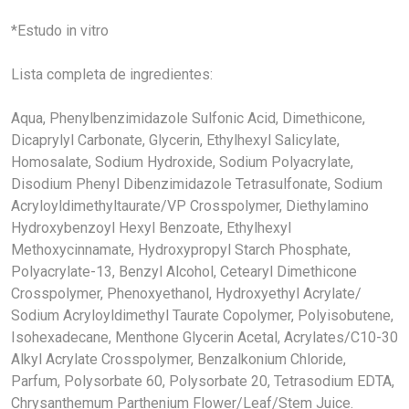
*Estudo in vitro
Lista completa de ingredientes:
Aqua, Phenylbenzimidazole Sulfonic Acid, Dimethicone,
Dicaprylyl Carbonate, Glycerin, Ethylhexyl Salicylate,
Homosalate, Sodium Hydroxide, Sodium Polyacrylate,
Disodium Phenyl Dibenzimidazole Tetrasulfonate, Sodium
Acryloyldimethyltaurate/VP Crosspolymer, Diethylamino
Hydroxybenzoyl Hexyl Benzoate, Ethylhexyl
Methoxycinnamate, Hydroxypropyl Starch Phosphate,
Polyacrylate-13, Benzyl Alcohol, Cetearyl Dimethicone
Crosspolymer, Phenoxyethanol, Hydroxyethyl Acrylate/
Sodium Acryloyldimethyl Taurate Copolymer, Polyisobutene,
Isohexadecane, Menthone Glycerin Acetal, Acrylates/C10-30
Alkyl Acrylate Crosspolymer, Benzalkonium Chloride,
Parfum, Polysorbate 60, Polysorbate 20, Tetrasodium EDTA,
Chrysanthemum Parthenium Flower/Leaf/Stem Juice.