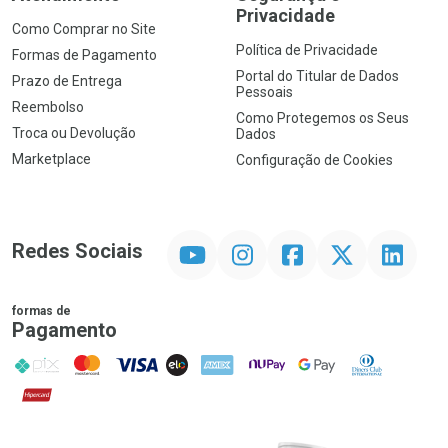
Privacidade
Como Comprar no Site
Política de Privacidade
Formas de Pagamento
Portal do Titular de Dados
Prazo de Entrega
Pessoais
Reembolso
Como Protegemos os Seus
Troca ou Devolução
Dados
Marketplace
Configuração de Cookies
YouTube
Instagram
Facebook
Twitter
Linkedin
Redes Sociais
formas de
Pagamento
PIX
MasterCard
VISA
ELO
AMEX
NuPay
Google Pay
Diners Club
Hipercard