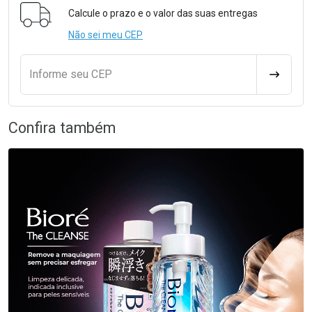
Calcule o prazo e o valor das suas entregas
Não sei meu CEP
Informe seu CEP
CALCULA
Confira também