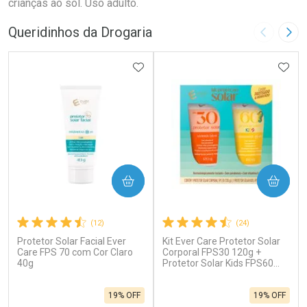
crianças ao sol. Uso adulto.
Queridinhos da Drogaria
Imagem A
Pró
ADICIONAR AOS FAVORITOS
ADIC
COMPRAR
COMPRAR
(12)
(24)
Protetor Solar Facial Ever
Kit Ever Care Protetor Solar
Care FPS 70 com Cor Claro
Corporal FPS30 120g +
40g
Protetor Solar Kids FPS60
120g
19% OFF
19% OFF