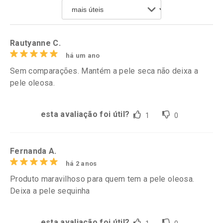
Comprar sem Desconto
Comprar sem Desconto
Por R$ 76,99/cada
Por R$ 136,99/cada
Por R$ 76,99/cada
Por R$ 136,99/cada
Rautyanne C.
há um ano
Sem comparações. Mantém a pele seca não deixa a
pele oleosa.
esta avaliação foi útil?
1
0
Fernanda A.
há 2 anos
Produto maravilhoso para quem tem a pele oleosa.
Deixa a pele sequinha
esta avaliação foi útil?