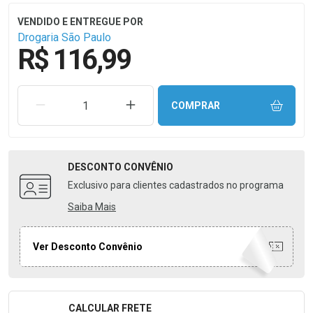
Drogaria São Paulo
R$ 116,99
REMOVER UMA UNIDADE
AUMENTAR UMA UNIDADE
COMPRAR
DESCONTO
CONVÊNIO
Exclusivo para clientes cadastrados no programa
Saiba Mais
Ver Desconto Convênio
CALCULAR FRETE
Formulário para Calcular o Frete