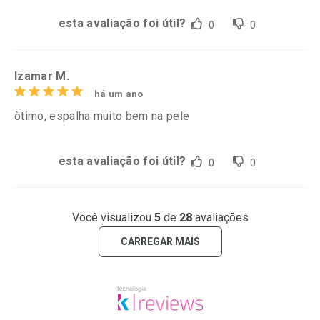
esta avaliação foi útil?
0
0
Izamar M.
há um ano
òtimo, espalha muito bem na pele
esta avaliação foi útil?
0
0
Você visualizou
5
de
28
avaliações
CARREGAR MAIS