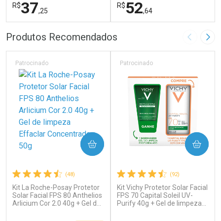
37
52
R$
R$
,25
,64
FECHAR
F
FECHAR
F
Produtos Recomendados
Imagem A
Pró
Laboratório
Laboratório
Por Menos
Por Menos
Patrocinado
Patrocinado
COMPRAR
COMPRAR
(48)
(92)
Kit La Roche-Posay Protetor
Kit Vichy Protetor Solar Facial
Ativar Desconto
Ativar Desconto
Solar Facial FPS 80 Anthelios
FPS 70 Capital Soleil UV-
Arlicium Cor 2.0 40g + Gel de
Comprar sem Desconto
Purify 40g + Gel de limpeza
Comprar sem Desconto
limpeza Effaclar
Normaderm 40g
Por R$ 37,25/cada
Por R$ 52,64/cada
Comprar sem Desconto
Comprar sem Desconto
Concentrado 50g