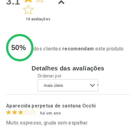
3.1
14
avaliações
50%
dos clientes
recomendam
este produto
Detalhes das avaliações
Ativar Desconto
Ativar Desconto
Ordenar por
Comprar sem Desconto
Comprar sem Desconto
Por R$ 76,94/cada
Por R$ 14,99/cada
Comprar sem Desconto
Comprar sem Desconto
Por R$ 76,94/cada
Por R$ 14,99/cada
Aparecida perpetua de santana Occhi
há um ano
Muito espresso, gruda sem espalhar.