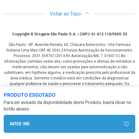
Voltar ao Topo
Copyright
Copyright © Drogaria São Paulo S.A. | CNPJ: 61.412.110/0565-33
São Paulo - SP: Avenida Renata, 60, Chácara Belenzinho - Vila Formosa
Gislaine Lima Meo CRF 40.354 | 24 horas| Autorização de funcionamento:
Processo: 2531.559767/2014-90 Autorização/MS: 7.31847.3 | As
informações contidas neste site, como promoções e ofertas de remédios e
medicamentos, não devem ser usadas para automedicação e não
substituem, em hipótese alguma, a medicação prescrita pelo profissional da
área médica. Somente o médico está em condições de diagnosticar
qualquer problema de saúde e prescrever o tratamento adequado. Os
preços e as promoções são válidos apenas para compras via internet. As
PRODUTO ESGOTADO
fotos contidas em nosso site são meramente ilustrativas. *Preços e
disponibilidade sujeitos a alterações no decorrer do dia. Antibióticos e
Para ser avisado da disponibilidade deste Produto, basta clicar no
antimicrobianos vendas apenas em lojas físicas ou televendas. Portaria nº
botão abaixo.
344 - 01/02/1999 - Ministério da Saúde. Horário de funcionamento Central
de Vendas e Atendimento ao Cliente 4003 3393 ou 0800 779 8767 de
domingo a domingo das 08h00 às 20h00.
AVISE-ME
LGPD Aceite os Cookies