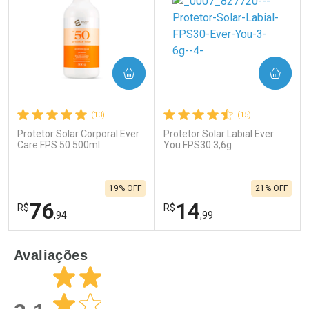
COMPRAR
COMPRAR
(13)
(15)
Protetor Solar Corporal Ever
Protetor Solar Labial Ever
Care FPS 50 500ml
You FPS30 3,6g
19% OFF
21% OFF
76
14
R$
R$
,94
,99
FECHAR
F
FECHAR
F
Avaliações
Laboratório
Laboratório
Por Menos
Por Menos