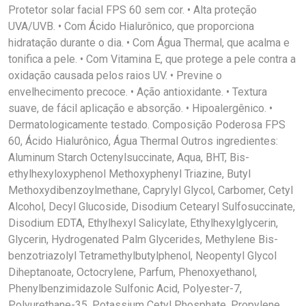
Protetor solar facial FPS 60 sem cor. • Alta proteção
UVA/UVB. • Com Ácido Hialurônico, que proporciona
hidratação durante o dia. • Com Água Thermal, que acalma e
tonifica a pele. • Com Vitamina E, que protege a pele contra a
oxidação causada pelos raios UV. • Previne o
envelhecimento precoce. • Ação antioxidante. • Textura
suave, de fácil aplicação e absorção. • Hipoalergênico. •
Dermatologicamente testado. Composição Poderosa FPS
60, Ácido Hialurônico, Água Thermal Outros ingredientes:
Aluminum Starch Octenylsuccinate, Aqua, BHT, Bis-
ethylhexyloxyphenol Methoxyphenyl Triazine, Butyl
Methoxydibenzoylmethane, Caprylyl Glycol, Carbomer, Cetyl
Alcohol, Decyl Glucoside, Disodium Cetearyl Sulfosuccinate,
Disodium EDTA, Ethylhexyl Salicylate, Ethylhexylglycerin,
Glycerin, Hydrogenated Palm Glycerides, Methylene Bis-
benzotriazolyl Tetramethylbutylphenol, Neopentyl Glycol
Diheptanoate, Octocrylene, Parfum, Phenoxyethanol,
Phenylbenzimidazole Sulfonic Acid, Polyester-7,
Polyurethane-35, Potassium Cetyl Phosphate, Propylene