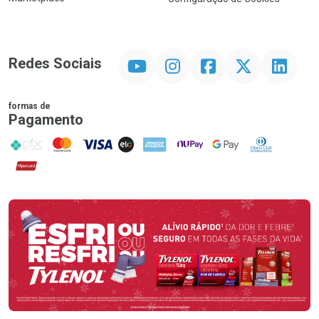
YouTube
Instagram
Facebook
Twitter
Linkedin
Redes Sociais
formas de
Pagamento
PIX
MasterCard
VISA
ELO
AMEX
NuPay
Google Pay
Diners Club
Hipercard
Promoção em Destaque