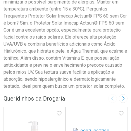
minimizar o possível surgimento de alergias. Manter em
temperatura ambiente (entre 15 a 30ºC). Perguntas
Frequentes Protetor Solar Imecap Actsun® FPS 60 sem Cor
é bom? Sim, o Protetor Solar Imecap Actsun® FPS 60 sem
Cor é uma excelente opção, especialmente para proteção
facial contra os raios solares. Ele oferece alta proteção
UVA/UVB e combina benefícios adicionais como Ácido
Hialurônico, que hidrata a pele, e Água Thermal, que acalma e
tonifica. Além disso, contém Vitamina E, que possui ação
antioxidante e previne o envelhecimento precoce causado
pelos raios UV. Sua textura suave facilita a aplicação e
absorção, sendo hipoalergênico e dermatologicamente
testado, ideal para quem busca um protetor solar completo.
Queridinhos da Drogaria
Imagem A
Pró
ADICIONAR AOS FAVORITOS
ADIC