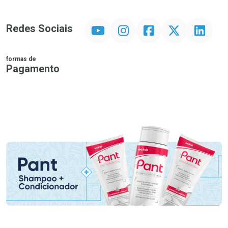
YouTube
Instagram
Facebook
Twitter
Linkedin
Redes Sociais
formas de
Pagamento
PIX
MasterCard
VISA
ELO
AMEX
NuPay
Google Pay
Diners Club
Hipercard
Promoção em Destaque