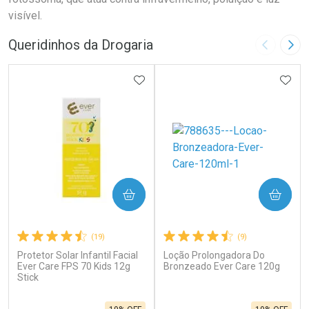
visível.
Queridinhos da Drogaria
Imagem A
Pró
ADICIONAR AOS FAVORITOS
ADIC
COMPRAR
COMPRAR
(19)
(9)
Protetor Solar Infantil Facial
Loção Prolongadora Do
Ever Care FPS 70 Kids 12g
Bronzeado Ever Care 120g
Stick