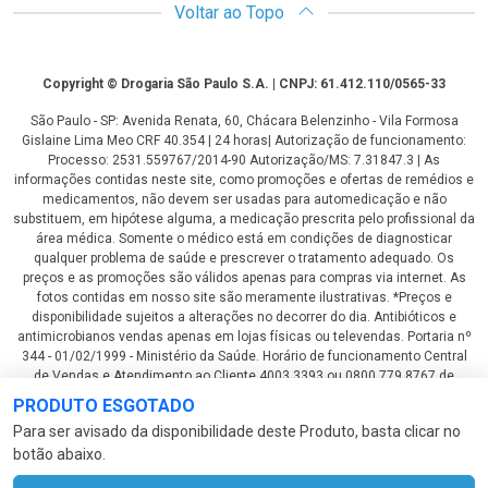
Voltar ao Topo
Copyright
Copyright © Drogaria São Paulo S.A. | CNPJ: 61.412.110/0565-33
São Paulo - SP: Avenida Renata, 60, Chácara Belenzinho - Vila Formosa
Gislaine Lima Meo CRF 40.354 | 24 horas| Autorização de funcionamento:
Processo: 2531.559767/2014-90 Autorização/MS: 7.31847.3 | As
informações contidas neste site, como promoções e ofertas de remédios e
medicamentos, não devem ser usadas para automedicação e não
substituem, em hipótese alguma, a medicação prescrita pelo profissional da
área médica. Somente o médico está em condições de diagnosticar
qualquer problema de saúde e prescrever o tratamento adequado. Os
preços e as promoções são válidos apenas para compras via internet. As
fotos contidas em nosso site são meramente ilustrativas. *Preços e
disponibilidade sujeitos a alterações no decorrer do dia. Antibióticos e
antimicrobianos vendas apenas em lojas físicas ou televendas. Portaria nº
344 - 01/02/1999 - Ministério da Saúde. Horário de funcionamento Central
de Vendas e Atendimento ao Cliente 4003 3393 ou 0800 779 8767 de
domingo a domingo das 08h00 às 20h00.
PRODUTO ESGOTADO
LGPD Aceite os Cookies
Para ser avisado da disponibilidade deste Produto, basta clicar no
botão abaixo.