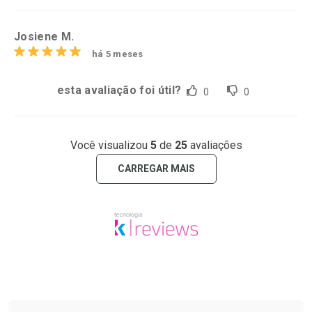
Josiene M.
há 5 meses
esta avaliação foi útil?
0
0
Você visualizou
5
de
25
avaliações
CARREGAR MAIS
Tudo sobre a Drogaria São Paulo