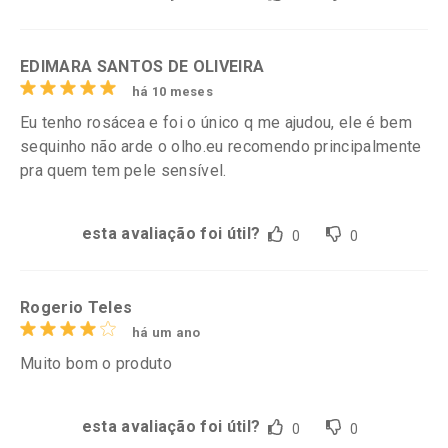
EDIMARA SANTOS DE OLIVEIRA
há 10 meses
Eu tenho rosácea e foi o único q me ajudou, ele é bem
sequinho não arde o olho.eu recomendo principalmente
pra quem tem pele sensível.
esta avaliação foi útil?
0
0
Rogerio Teles
há um ano
Muito bom o produto
esta avaliação foi útil?
0
0