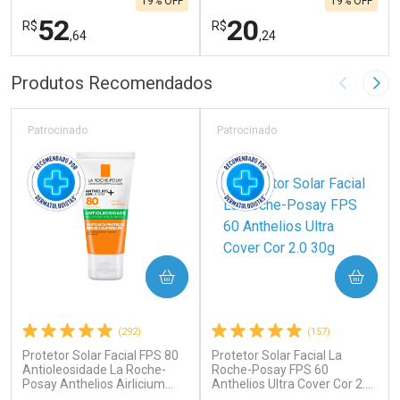
19% OFF
19% OFF
52
20
R$
R$
,64
,24
FECHAR
F
FECHAR
F
Produtos Recomendados
Imagem A
Pró
Laboratório
Laboratório
Por Menos
Por Menos
Patrocinado
Patrocinado
COMPRAR
COMPRAR
(292)
(157)
Protetor Solar Facial FPS 80
Protetor Solar Facial La
Ativar Desconto
Ativar Desconto
Antioleosidade La Roche-
Roche-Posay FPS 60
Posay Anthelios Airlicium
Comprar sem Desconto
Anthelios Ultra Cover Cor 2.0
Comprar sem Desconto
40g
30g