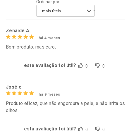
Ordenar por
Comprar sem Desconto
Comprar sem Desconto
Comprar sem Desconto
Comprar sem Desconto
Por R$ 106,99/cada
Por R$ 69,90/cada
Por R$ 106,99/cada
Por R$ 69,90/cada
Zenaide A.
há 4 meses
Bom produto, mas caro.
esta avaliação foi útil?
0
0
José c.
há 9 meses
Produto eficaz, que não engordura a pele, e não irrita os
olhos.
esta avaliação foi útil?
0
0