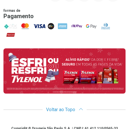
formas de
Pagamento
PIX
MasterCard
VISA
ELO
AMEX
NuPay
Google Pay
Diners Club
Hipercard
Promoção em Destaque
Voltar ao Topo
Copyright
Copyright © Drogaria São Paulo S.A. | CNPJ: 61.412.110/0565-33