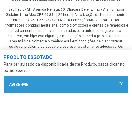
São Paulo - SP: Avenida Renata, 60, Chácara Belenzinho - Vila Formosa
Gislaine Lima Meo CRF 40.354 | 24 horas| Autorização de funcionamento:
Processo: 2531.559767/2014-90 Autorização/MS: 7.31847.3 | As
informações contidas neste site, como promoções e ofertas de remédios e
medicamentos, não devem ser usadas para automedicação e não
substituem, em hipótese alguma, a medicação prescrita pelo profissional da
área médica. Somente o médico está em condições de diagnosticar
qualquer problema de saúde e prescrever o tratamento adequado. Os
preços e as promoções são válidos apenas para compras via internet. As
PRODUTO ESGOTADO
fotos contidas em nosso site são meramente ilustrativas. *Preços e
disponibilidade sujeitos a alterações no decorrer do dia. Antibióticos e
Para ser avisado da disponibilidade deste Produto, basta clicar no
antimicrobianos vendas apenas em lojas físicas ou televendas. Portaria nº
botão abaixo.
344 - 01/02/1999 - Ministério da Saúde. Horário de funcionamento Central
de Vendas e Atendimento ao Cliente 4003 3393 ou 0800 779 8767 de
domingo a domingo das 08h00 às 20h00.
AVISE-ME
LGPD Aceite os Cookies