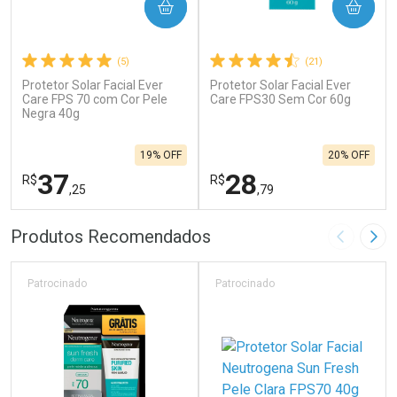
COMPRAR
COMPRAR
(5)
(21)
Protetor Solar Facial Ever
Protetor Solar Facial Ever
Care FPS 70 com Cor Pele
Care FPS30 Sem Cor 60g
Negra 40g
19% OFF
20% OFF
37
28
R$
R$
,25
,79
FECHAR
F
FECHAR
F
Produtos Recomendados
Imagem A
Pró
Laboratório
Laboratório
Por Menos
Por Menos
Patrocinado
Patrocinado