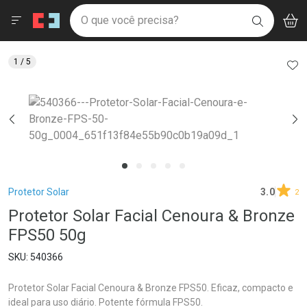
Drogaria São Paulo
Menu
Aces
Ir direto para a home
O que você precisa?
BAIXE
V
i
Baixe nosso APP e aproveite Ofertas Exclusivas!
BUSCAR
O APP
Navegue pela página
Ir direto para o conteúdo
Faça a sua busca
Ir direto para a busca
Ir direto para a conta
AD
1
/ 5
Ir direto para a ajuda
Ir direto para a notificações
Ir direto para o carrinho
Ir direto para o menu
Breadcrumb
Protetor Solar
3.0
2
Protetor Solar Facial Cenoura & Bronze
FPS50 50g
540366
Protetor Solar Facial Cenoura & Bronze FPS50. Eficaz, compacto e
ideal para uso diário. Potente fórmula FPS50.