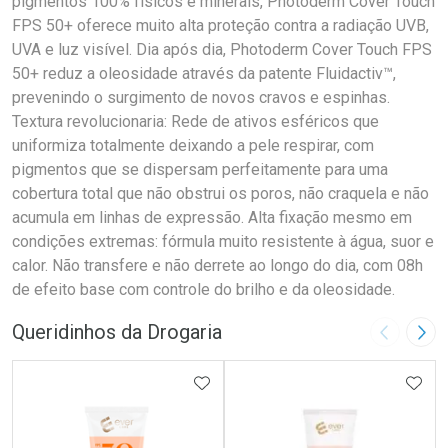
pigmentos 100% físicos e minerais, Photoderm Cover Touch
FPS 50+ oferece muito alta proteção contra a radiação UVB,
UVA e luz visível. Dia após dia, Photoderm Cover Touch FPS
50+ reduz a oleosidade através da patente Fluidactiv™,
prevenindo o surgimento de novos cravos e espinhas.
Textura revolucionaria: Rede de ativos esféricos que
uniformiza totalmente deixando a pele respirar, com
pigmentos que se dispersam perfeitamente para uma
cobertura total que não obstrui os poros, não craquela e não
acumula em linhas de expressão. Alta fixação mesmo em
condições extremas: fórmula muito resistente à água, suor e
calor. Não transfere e não derrete ao longo do dia, com 08h
de efeito base com controle do brilho e da oleosidade.
Queridinhos da Drogaria
Imagem A
Pró
ADICIONAR AOS FAVORITOS
ADIC