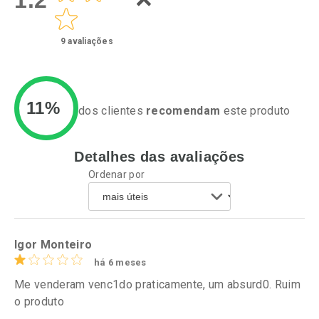
9
avaliações
11%
dos clientes
recomendam
este produto
Detalhes das avaliações
Ativar Desconto
Ativar Desconto
Ordenar por
Comprar sem Desconto
Comprar sem Desconto
Por R$ 41,27/cada
Por R$ 24,29/cada
Comprar sem Desconto
Comprar sem Desconto
Por R$ 41,27/cada
Por R$ 24,29/cada
Igor Monteiro
há 6 meses
Me venderam venc1do praticamente, um absurd0. Ruim
o produto