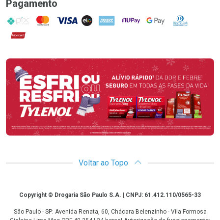
Pagamento
PIX
MasterCard
VISA
ELO
AMEX
NuPay
Google Pay
Diners Club
Hipercard
Promoção em Destaque
Voltar ao Topo
Copyright
Copyright © Drogaria São Paulo S.A. | CNPJ: 61.412.110/0565-33
São Paulo - SP: Avenida Renata, 60, Chácara Belenzinho - Vila Formosa