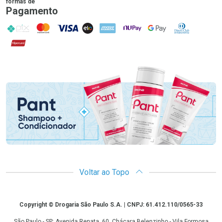
formas de
Pagamento
PIX
MasterCard
VISA
ELO
AMEX
NuPay
Google Pay
Diners Club
Hipercard
Promoção em Destaque
Voltar ao Topo
Copyright
Copyright © Drogaria São Paulo S.A. | CNPJ: 61.412.110/0565-33
São Paulo - SP: Avenida Renata, 60, Chácara Belenzinho - Vila Formosa