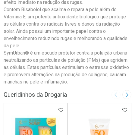
efeito imediato na redução das rugas.
Contém Bisabolol que acalma e repara a pele além de
Vitamina E, um potente antioxidante biológico que protege
as células contra os radicais livres e danos da radiação
solar. Ainda possui um importante papel contra o
envelhecimento reduzindo rugas e melhorando a qualidade
da pele.
SymUrban® é um escudo protetor contra a poluição urbana
neutralizando as partículas de poluição (PMs) que agridem
as células. Estas partículas estimulam o estresse oxidativo
e promovem alterações na produção de colágeno, causam
manchas ne pele e inflamação.
Queridinhos da Drogaria
Imagem A
Pró
ADICIONAR AOS FAVORITOS
ADIC