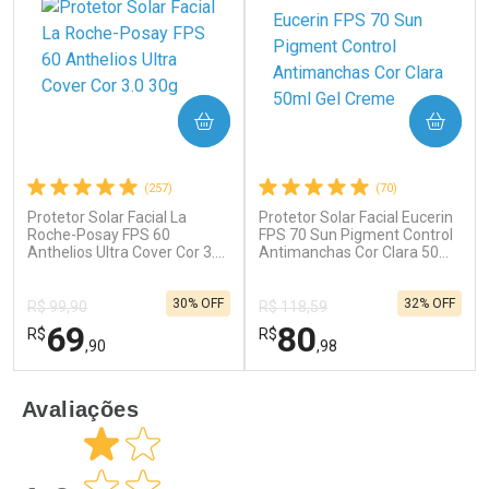
COMPRAR
COMPRAR
(257)
(70)
Protetor Solar Facial La
Protetor Solar Facial Eucerin
Ativar Desconto
Ativar Desconto
Roche-Posay FPS 60
FPS 70 Sun Pigment Control
Anthelios Ultra Cover Cor 3.0
Comprar sem Desconto
Antimanchas Cor Clara 50ml
Comprar sem Desconto
30g
Gel Creme
Por R$ 52,64/cada
Por R$ 39,99/cada
Comprar sem Desconto
Comprar sem Desconto
30% OFF
32% OFF
Por R$ 52,64/cada
Por R$ 39,99/cada
R$ 99,90
R$ 118,59
69
80
R$
R$
,90
,98
FECHAR
F
FECHAR
F
Avaliações
Dermaclub
Laboratório
Por Menos
Por Menos