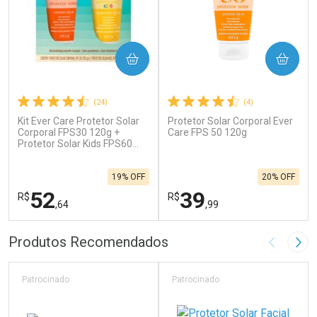
COMPRAR
COMPRAR
(24)
(4)
Kit Ever Care Protetor Solar
Protetor Solar Corporal Ever
Corporal FPS30 120g +
Care FPS 50 120g
Protetor Solar Kids FPS60
120g
19% OFF
20% OFF
52
39
R$
R$
,64
,99
FECHAR
F
FECHAR
F
Produtos Recomendados
Imagem A
Pró
Laboratório
Laboratório
Por Menos
Por Menos
Patrocinado
Patrocinado