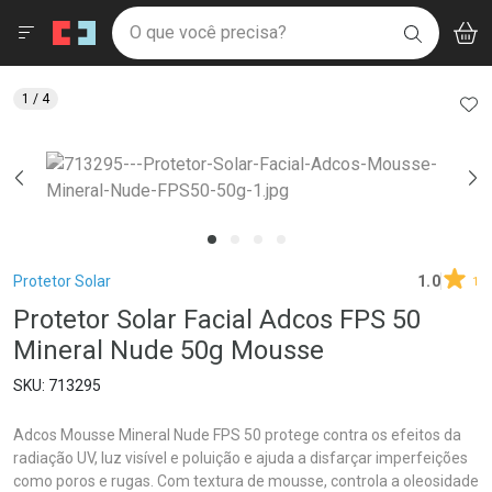
Drogaria São Paulo
Menu
Aces
Ir direto para a home
O que você precisa?
V
i
BUSCAR
Navegue pela página
Ir direto para o conteúdo
Faça a sua busca
Ir direto para a busca
Ir direto para a conta
AD
1
/ 4
Ir direto para a ajuda
Ir direto para a notificações
Ir direto para o carrinho
Ir direto para o menu
Breadcrumb
Protetor Solar
1.0
1
Protetor Solar Facial Adcos FPS 50
Mineral Nude 50g Mousse
713295
Adcos Mousse Mineral Nude FPS 50 protege contra os efeitos da
radiação UV, luz visível e poluição e ajuda a disfarçar imperfeições
como poros e rugas. Com textura de mousse, controla a oleosidade