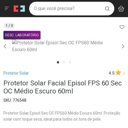
Drogaria São Paulo
Menu
Aces
Ir direto para a home
O que você precisa?
V
i
BUSCAR
Navegue pela página
Ir direto para o conteúdo
Faça a sua busca
Ir direto para a busca
Ir direto para a conta
AD
1
/ 3
Ir direto para a ajuda
DESC. LABORATÓRIO
Ir direto para a notificações
Ir direto para o carrinho
Ir direto para o menu
Breadcrumb
Protetor Solar
4.5
2
Protetor Solar Facial Episol FPS 60 Sec
OC Médio Escuro 60ml
776548
Protetor Solar Episol Sec OC FPS60 Médio Escuro 60ml. Proteção
solar com toque seco, ideal para todos os tons de pele.