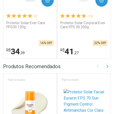
COMPRAR
COMPRAR
(3)
(12)
Protetor Solar Ever Care
Protetor Solar Corporal Ever
FPS30 120g
Care FPS 30 200g
16% OFF
22% OFF
34
41
R$
R$
,39
,27
FECHAR
F
FECHAR
F
Produtos Recomendados
Imagem A
Pró
Laboratório
Laboratório
Por Menos
Por Menos
Patrocinado
Patrocinado