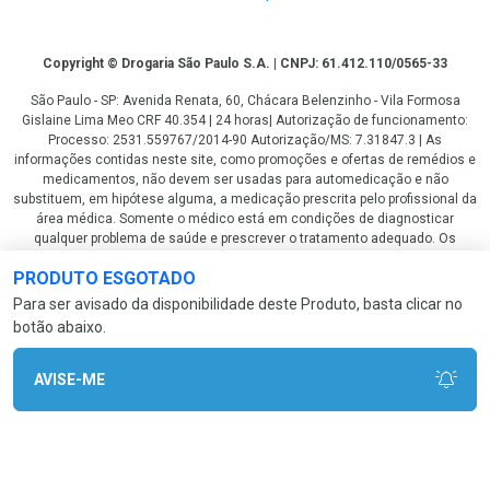
Copyright
Copyright © Drogaria São Paulo S.A. | CNPJ: 61.412.110/0565-33
São Paulo - SP: Avenida Renata, 60, Chácara Belenzinho - Vila Formosa
Gislaine Lima Meo CRF 40.354 | 24 horas| Autorização de funcionamento:
Processo: 2531.559767/2014-90 Autorização/MS: 7.31847.3 | As
informações contidas neste site, como promoções e ofertas de remédios e
medicamentos, não devem ser usadas para automedicação e não
substituem, em hipótese alguma, a medicação prescrita pelo profissional da
área médica. Somente o médico está em condições de diagnosticar
qualquer problema de saúde e prescrever o tratamento adequado. Os
preços e as promoções são válidos apenas para compras via internet. As
PRODUTO ESGOTADO
fotos contidas em nosso site são meramente ilustrativas. *Preços e
disponibilidade sujeitos a alterações no decorrer do dia. Antibióticos e
Para ser avisado da disponibilidade deste Produto, basta clicar no
antimicrobianos vendas apenas em lojas físicas ou televendas. Portaria nº
botão abaixo.
344 - 01/02/1999 - Ministério da Saúde. Horário de funcionamento Central
de Vendas e Atendimento ao Cliente 4003 3393 ou 0800 779 8767 de
domingo a domingo das 08h00 às 20h00.
AVISE-ME
LGPD Aceite os Cookies