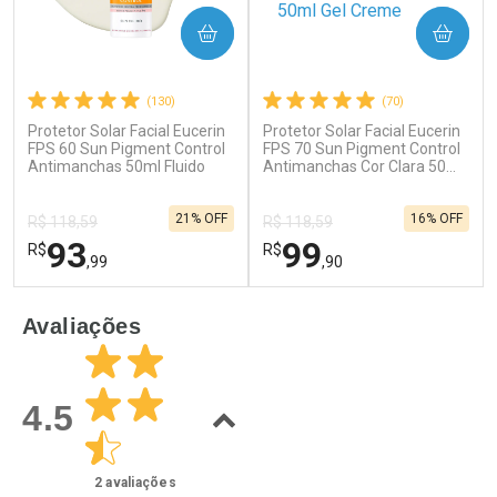
COMPRAR
COMPRAR
(130)
(70)
Protetor Solar Facial Eucerin
Protetor Solar Facial Eucerin
Ativar Desconto
Ativar Desconto
FPS 60 Sun Pigment Control
FPS 70 Sun Pigment Control
Antimanchas 50ml Fluido
Comprar sem Desconto
Antimanchas Cor Clara 50ml
Comprar sem Desconto
Gel Creme
Por R$ 34,39/cada
Por R$ 41,27/cada
Comprar sem Desconto
Comprar sem Desconto
21% OFF
16% OFF
Por R$ 34,39/cada
Por R$ 41,27/cada
R$ 118,59
R$ 118,59
93
99
R$
R$
,99
,90
FECHAR
F
FECHAR
F
Avaliações
Laboratório
Laboratório
Por Menos
Por Menos
4.5
2
avaliações