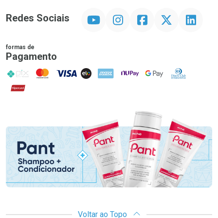
YouTube
Instagram
Facebook
Twitter
Linkedin
Redes Sociais
formas de
Pagamento
PIX
MasterCard
VISA
ELO
AMEX
NuPay
Google Pay
Diners Club
Hipercard
Promoção em Destaque
Voltar ao Topo