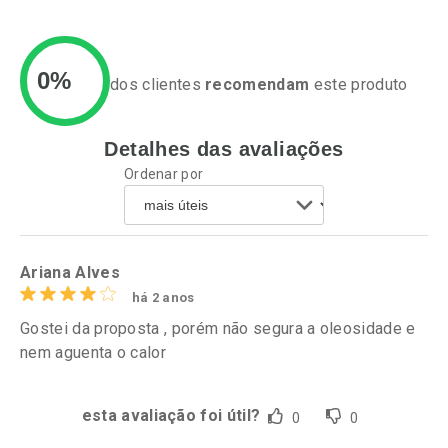
0%
dos clientes
recomendam
este produto
Detalhes das avaliações
Ativar Desconto
Ativar Desconto
Ordenar por
Comprar sem Desconto
Comprar sem Desconto
Por R$ 93,99/cada
Por R$ 99,90/cada
Comprar sem Desconto
Comprar sem Desconto
Por R$ 93,99/cada
Por R$ 99,90/cada
Ariana Alves
há 2 anos
Gostei da proposta , porém não segura a oleosidade e
nem aguenta o calor
esta avaliação foi útil?
0
0