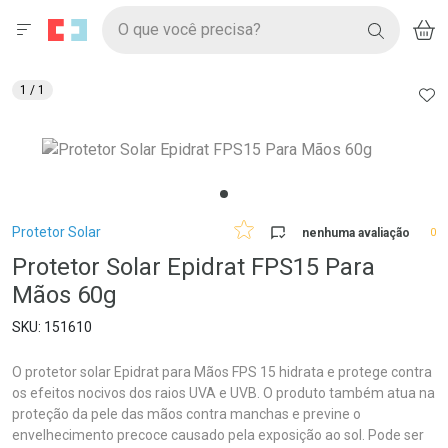
Drogaria São Paulo
Menu
Aces
Ir direto para a home
O que você precisa?
V
i
BUSCAR
Navegue pela página
Ir direto para o conteúdo
Faça a sua busca
Ir direto para a busca
Ir direto para a conta
AD
1
/ 1
Ir direto para a ajuda
Ir direto para a notificações
Ir direto para o carrinho
Ir direto para o menu
Breadcrumb
Protetor Solar
nenhuma avaliação
0
Protetor Solar Epidrat FPS15 Para
Mãos 60g
151610
O protetor solar Epidrat para Mãos FPS 15 hidrata e protege contra
os efeitos nocivos dos raios UVA e UVB. O produto também atua na
proteção da pele das mãos contra manchas e previne o
envelhecimento precoce causado pela exposição ao sol. Pode ser