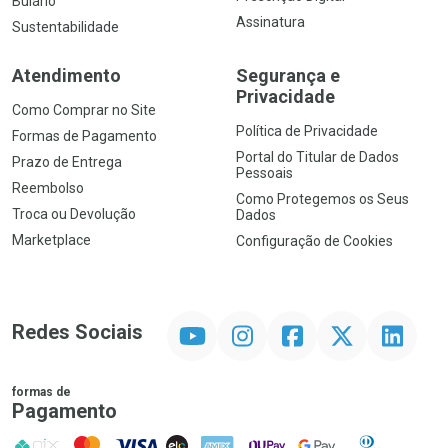
Bulário
Assinatura
Sustentabilidade
Atendimento
Segurança e
Privacidade
Como Comprar no Site
Política de Privacidade
Formas de Pagamento
Portal do Titular de Dados
Prazo de Entrega
Pessoais
Reembolso
Como Protegemos os Seus
Troca ou Devolução
Dados
Marketplace
Configuração de Cookies
YouTube
Instagram
Facebook
Twitter
Linkedin
Redes Sociais
formas de
Pagamento
PIX
MasterCard
VISA
ELO
AMEX
NuPay
Google Pay
Diners Club