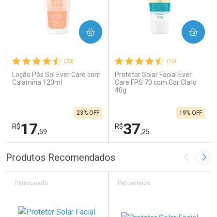
COMPRAR
COMPRAR
(23)
(12)
Loção Pós Sol Ever Care com
Protetor Solar Facial Ever
Calamina 120ml
Care FPS 70 com Cor Claro
40g
23% OFF
19% OFF
17
37
R$
R$
,59
,25
FECHAR
F
FECHAR
F
Produtos Recomendados
Imagem A
Pró
Laboratório
Laboratório
Por Menos
Por Menos
Patrocinado
Patrocinado