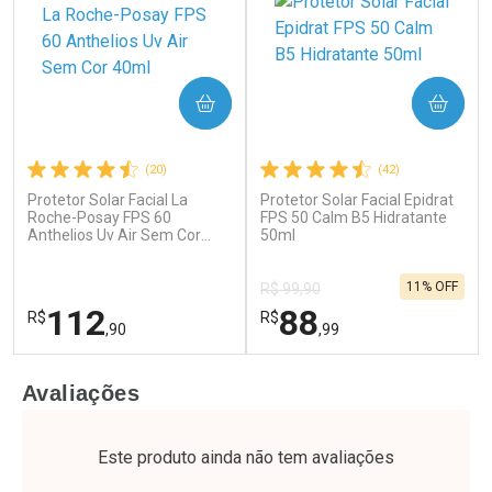
COMPRAR
COMPRAR
(20)
(42)
Protetor Solar Facial La
Protetor Solar Facial Epidrat
Ativar Desconto
Ativar Desconto
Roche-Posay FPS 60
FPS 50 Calm B5 Hidratante
Anthelios Uv Air Sem Cor
Comprar sem Desconto
50ml
Comprar sem Desconto
40ml
Por R$ 17,59/cada
Por R$ 37,25/cada
Comprar sem Desconto
Comprar sem Desconto
11% OFF
Por R$ 17,59/cada
Por R$ 37,25/cada
R$ 99,90
112
88
R$
R$
,90
,99
FECHAR
F
FECHAR
F
Avaliações
Dermaclub
Laboratório
Por Menos
Por Menos
Este produto ainda não tem avaliações