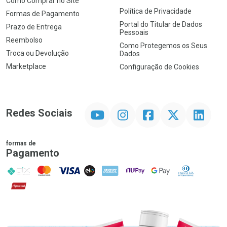
Como Comprar no Site
Política de Privacidade
Formas de Pagamento
Portal do Titular de Dados
Prazo de Entrega
Pessoais
Reembolso
Como Protegemos os Seus
Troca ou Devolução
Dados
Marketplace
Configuração de Cookies
YouTube
Instagram
Facebook
Twitter
Linkedin
Redes Sociais
formas de
Pagamento
PIX
MasterCard
VISA
ELO
AMEX
NuPay
Google Pay
Diners Club
Hipercard
Promoção em Destaque