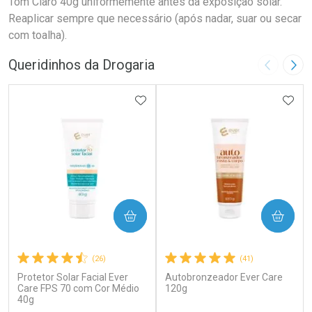
Tom Claro 40g uniformemente antes da exposição solar.
Reaplicar sempre que necessário (após nadar, suar ou secar
com toalha).
Queridinhos da Drogaria
Imagem A
Pró
ADICIONAR AOS FAVORITOS
ADIC
COMPRAR
COMPRAR
(26)
(41)
Protetor Solar Facial Ever
Autobronzeador Ever Care
Care FPS 70 com Cor Médio
120g
40g