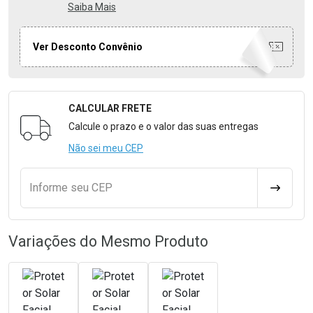
Saiba Mais
Ver Desconto Convênio
CALCULAR FRETE
Formulário para Calcular o Frete
Calcule o prazo e o valor das suas entregas
Não sei meu CEP
Informe seu CEP
CALCULA
Variações do Mesmo Produto