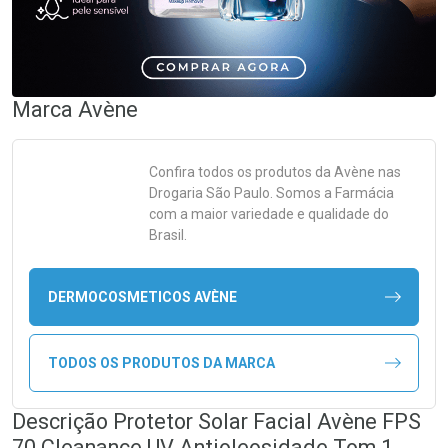
Marca
Avène
Confira todos os produtos da
Avène
nas
Drogaria São Paulo. Somos a Farmácia
com a maior variedade e qualidade do
Brasil.
DERMOCOSMETICOS AVÈNE
TODOS OS PRODUTOS DA MARCA
Descrição Protetor Solar Facial Avène FPS
70 Cleanance UV Antioleosidade Tom 1