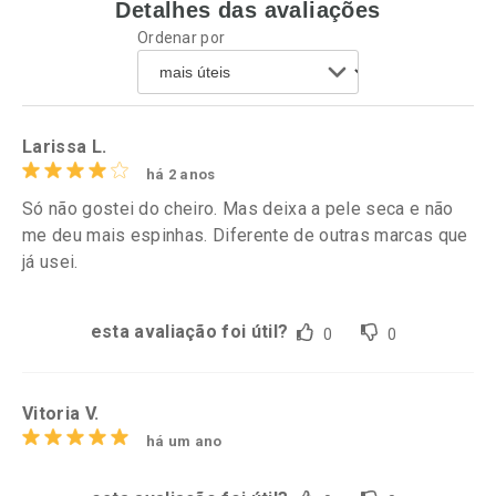
Detalhes das avaliações
Ativar Desconto
Ordenar por
Comprar sem Desconto
Comprar sem Desconto
Comprar sem Desconto
Por R$ 69,90/cada
Por R$ 84,99/cada
Comprar sem Desconto
Por R$ 69,90/cada
Por R$ 84,99/cada
Larissa L.
há 2 anos
Só não gostei do cheiro. Mas deixa a pele seca e não
me deu mais espinhas. Diferente de outras marcas que
já usei.
esta avaliação foi útil?
0
0
Vitoria V.
há um ano