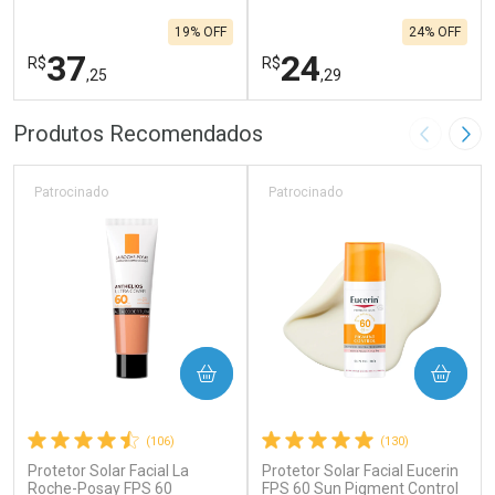
19% OFF
24% OFF
37
24
R$
R$
,25
,29
FECHAR
F
FECHAR
F
Produtos Recomendados
Imagem A
Pró
Laboratório
Laboratório
Por Menos
Por Menos
Patrocinado
Patrocinado
COMPRAR
COMPRAR
(106)
(130)
Protetor Solar Facial La
Protetor Solar Facial Eucerin
Ativar Desconto
Ativar Desconto
Roche-Posay FPS 60
FPS 60 Sun Pigment Control