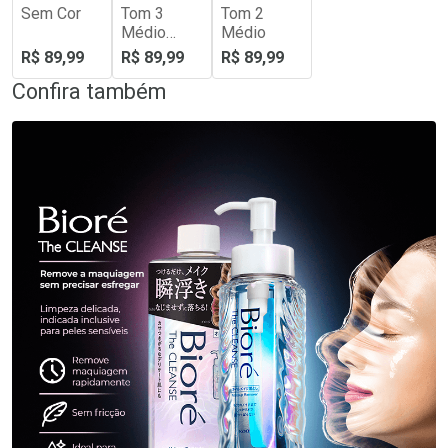
Sem Cor
Tom 3
Tom 2
Médio
Médio
Escuro
R$ 89,99
R$ 89,99
R$ 89,99
Confira também