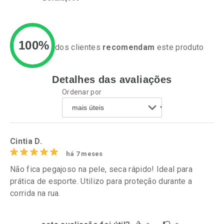
100%
dos clientes
recomendam
este produto
Detalhes das avaliações
Ativar Desconto
Ativar Desconto
Ordenar por
Comprar sem Desconto
Comprar sem Desconto
Por R$ 52,99/cada
Por R$ 52,47/cada
Comprar sem Desconto
Comprar sem Desconto
Por R$ 52,99/cada
Por R$ 52,47/cada
Cintia D.
há 7 meses
Não fica pegajoso na pele, seca rápido! Ideal para
prática de esporte. Utilizo para proteção durante a
corrida na rua.