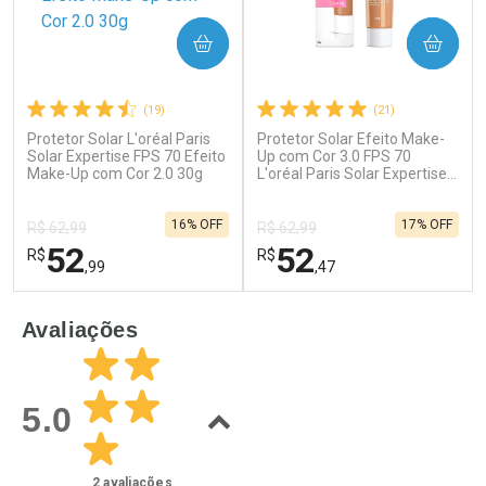
COMPRAR
COMPRAR
(19)
(21)
Protetor Solar L'oréal Paris
Protetor Solar Efeito Make-
Ativar Desconto
Ativar Desconto
Solar Expertise FPS 70 Efeito
Up com Cor 3.0 FPS 70
Make-Up com Cor 2.0 30g
Comprar sem Desconto
L'oréal Paris Solar Expertise
Comprar sem Desconto
30g
Por R$ 64,79/cada
Por R$ 55,19/cada
Comprar sem Desconto
Comprar sem Desconto
16% OFF
17% OFF
Por R$ 64,79/cada
Por R$ 55,19/cada
R$ 62,99
R$ 62,99
52
52
R$
R$
,99
,47
FECHAR
F
FECHAR
F
Avaliações
Laboratório
Laboratório
Por Menos
Por Menos
5.0
2
avaliações