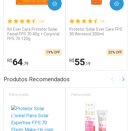
COMPRAR
COMPRAR
(24)
(4)
Kit Ever Care Protetor Solar
Protetor Solar Ever Care FPS
Facial FPS 70 40g + Corporal
30 Aerossol 200ml
FPS 70 120g
19% OFF
20% OFF
64
55
R$
R$
,79
,19
FECHAR
F
FECHAR
F
Produtos Recomendados
Imagem A
Pró
Laboratório
Laboratório
Por Menos
Por Menos
Patrocinado
Patrocinado