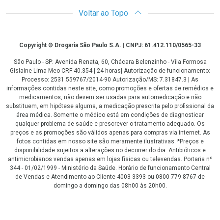
Voltar ao Topo
Copyright
Copyright © Drogaria São Paulo S.A. | CNPJ: 61.412.110/0565-33
São Paulo - SP: Avenida Renata, 60, Chácara Belenzinho - Vila Formosa
Gislaine Lima Meo CRF 40.354 | 24 horas| Autorização de funcionamento:
Processo: 2531.559767/2014-90 Autorização/MS: 7.31847.3 | As
informações contidas neste site, como promoções e ofertas de remédios e
medicamentos, não devem ser usadas para automedicação e não
substituem, em hipótese alguma, a medicação prescrita pelo profissional da
área médica. Somente o médico está em condições de diagnosticar
qualquer problema de saúde e prescrever o tratamento adequado. Os
preços e as promoções são válidos apenas para compras via internet. As
fotos contidas em nosso site são meramente ilustrativas. *Preços e
disponibilidade sujeitos a alterações no decorrer do dia. Antibióticos e
antimicrobianos vendas apenas em lojas físicas ou televendas. Portaria nº
344 - 01/02/1999 - Ministério da Saúde. Horário de funcionamento Central
de Vendas e Atendimento ao Cliente 4003 3393 ou 0800 779 8767 de
domingo a domingo das 08h00 às 20h00.
LGPD Aceite os Cookies