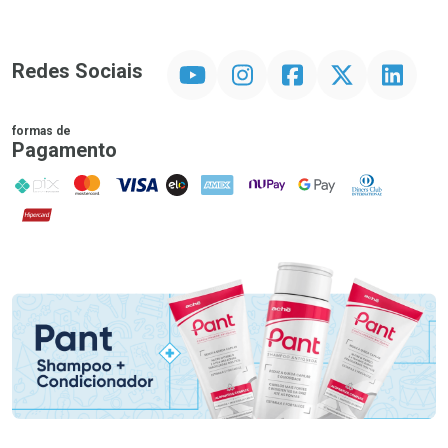
YouTube
Instagram
Facebook
Twitter
Linkedin
Redes Sociais
formas de
Pagamento
PIX
MasterCard
VISA
ELO
AMEX
NuPay
Google Pay
Diners Club
Hipercard
Promoção em Destaque